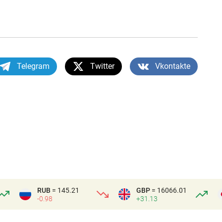
Telegram
Twitter
Vkontakte
RUB
= 145.21
GBP
= 16066.01
-0.98
+31.13