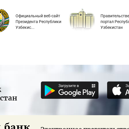
Официальный веб-сайт
Правительств
Президента Республики
портал Респуб
Узбекис...
Узбекистан
к
истан