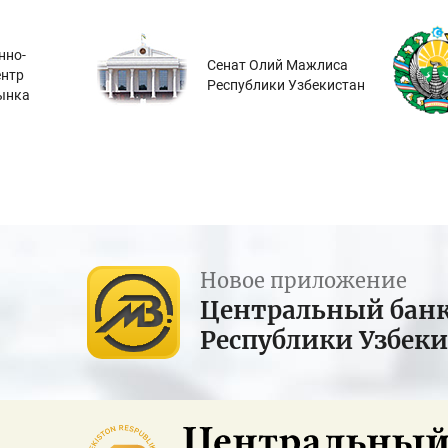
нно-
Сенат Олий Мажлиса
ентр
Республики Узбекистан
ынка
Новое приложение
Центральный бан
Республики Узбек