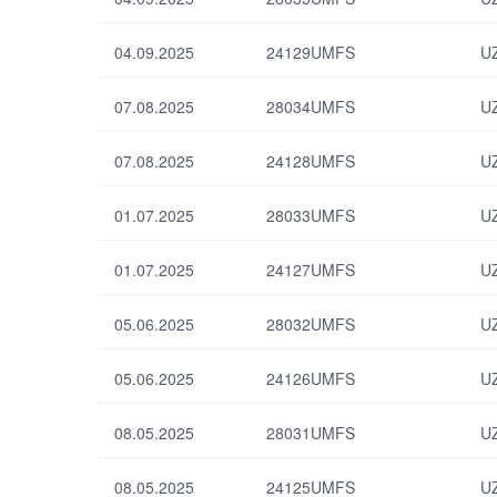
облигаций
ISIN код
04.09.2025
24129UMFS
U
Вид дохода по
Объем выпуска
обязательствам
(млрд. сум)
07.08.2025
28034UMFS
U
07.08.2025
24128UMFS
U
По умолчанию
01.07.2025
28033UMFS
U
01.07.2025
24127UMFS
U
05.06.2025
28032UMFS
U
05.06.2025
24126UMFS
U
08.05.2025
28031UMFS
U
08.05.2025
24125UMFS
U