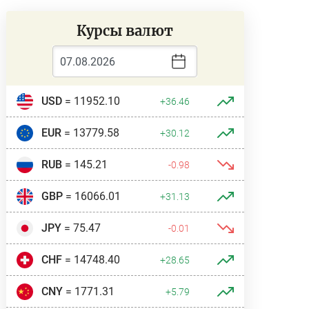
Курсы валют
USD
= 11952.10
+36.46
EUR
= 13779.58
+30.12
RUB
= 145.21
-0.98
GBP
= 16066.01
+31.13
JPY
= 75.47
-0.01
CHF
= 14748.40
+28.65
CNY
= 1771.31
+5.79