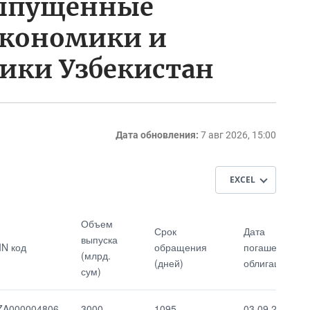
выпущенные
Экономики и
ики Узбекистан
Дата обновления:
7 авг 2026, 15:00
EXCEL
Число дилеров
Средневзвешен
Объем
Срок
Дата
ная процентная
выпуска
IN код
обращения
погашения
ставка
(млрд.
Количество
(дней)
облигаций
размещенных
сум)
ГЦБ
Минимальная
процентная
ZA000004806
3000
1095
03.09.2028