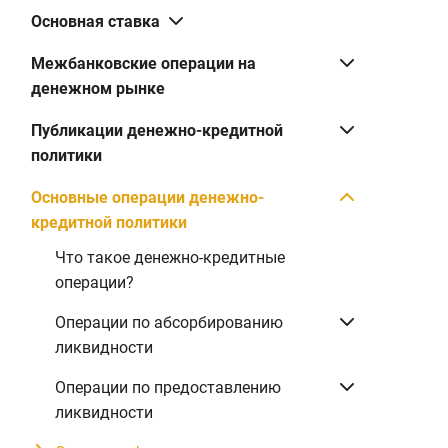
Основная ставка
Межбанковские операции на
денежном рынке
Публикации денежно-кредитной
политики
Основные операции денежно-
кредитной политики
Что такое денежно-кредитные
операции?
Операции по абсорбированию
Количество
Вид дохода по
Число
ликвидности
размещенных
обязательствам
дилеров
ГЦБ
(
Операции по предоставлению
ликвидности
Купон
3
970000