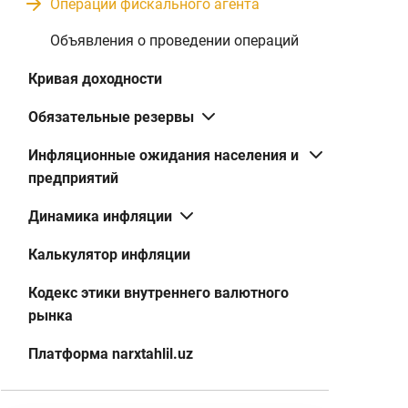
Операции фискального агента
Объявления о проведении операций
Дисконт
2
1000000
Кривая доходности
Купон
2
1250000
Обязательные резервы
Дисконт
5
850000
Инфляционные ожидания населения и
Купон
2
1200000
предприятий
Динамика инфляции
Дисконт
2
900000
Калькулятор инфляции
Купон
5
2970000
Кодекс этики внутреннего валютного
Дисконт
6
900000
рынка
Платформа narxtahlil.uz
Купон
6
2800000
Дисконт
8
900000