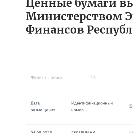
Ценные бумаги 
Министерством 
Финансов Республ
Дата
Срок
размещения
обращения
Дата
Идентификационный
IS
(дней)
размещения
номер
Идентификацио
нный номер
Дата
погашения
04.09.2025
28035UMFS
U