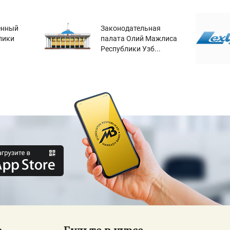
енный
Законодательная
лики
палата Олий Мажлиса
Республики Узб...