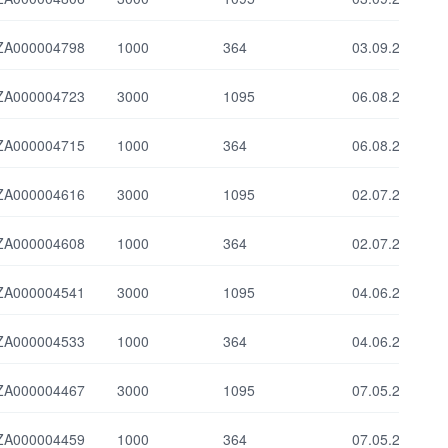
ставка
Сумма
размещения
ZA000004798
1000
364
03.09.2026
(млрд. сум)
Максимальная
процентная
ставка
ZA000004723
3000
1095
06.08.2028
ZA000004715
1000
364
06.08.2026
Выбрать все
Отменить все
ZA000004616
3000
1095
02.07.2028
ZA000004608
1000
364
02.07.2026
ZA000004541
3000
1095
04.06.2028
ZA000004533
1000
364
04.06.2026
ZA000004467
3000
1095
07.05.2028
ZA000004459
1000
364
07.05.2026