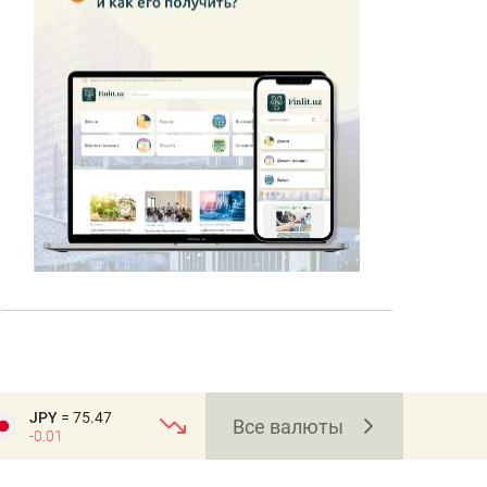
JPY
= 75.47
Все валюты
-0.01