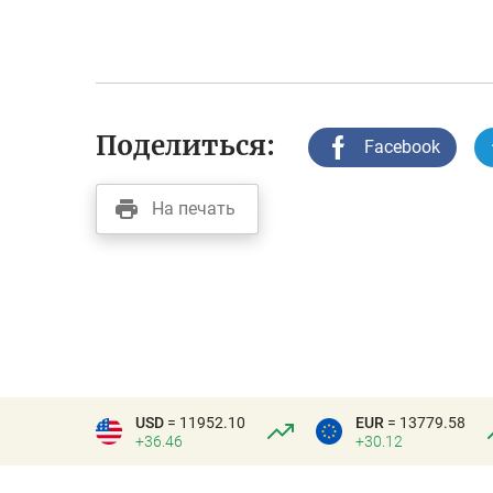
Поделиться:
Facebook
На печать
USD
= 11952.10
EUR
= 13779.58
+36.46
+30.12