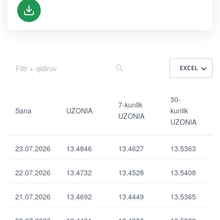
EXCEL
Sa
30-
18
30-
7-kunlik
na
ku
0-
Sana
UZONIA
kunlik
UZONIA
nlik
ku
UZONIA
UZ
nlik
UZ
ON
UZ
ON
IA
ON
23.07.2026
13.4846
13.4627
13.5363
IA
IA
90-
22.07.2026
13.4732
13.4528
13.5408
7-
ku
UZ
ku
nlik
ON
nlik
21.07.2026
13.4692
13.4449
13.5365
UZ
IA
UZ
ON
ind
ON
IA
ek