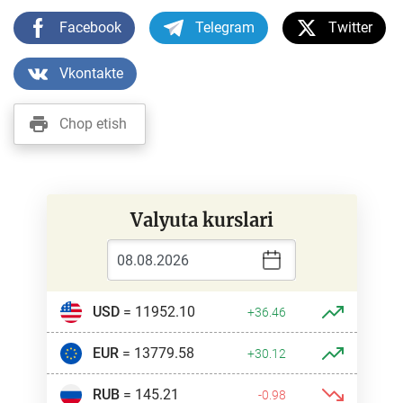
Facebook
Telegram
Twitter
Vkontakte
Chop etish
Valyuta kurslari
USD
= 11952.10
+36.46
EUR
= 13779.58
+30.12
RUB
= 145.21
-0.98