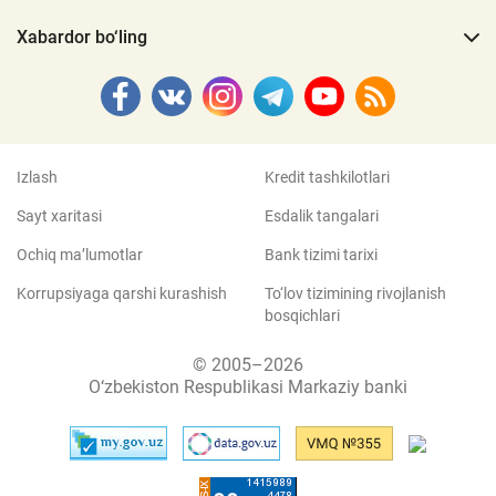
Xabardor bo‘ling
Izlash
Kredit tashkilotlari
Sayt xaritasi
Esdalik tangalari
Ochiq ma’lumotlar
Bank tizimi tarixi
Korrupsiyaga qarshi kurashish
To‘lov tizimining rivojlanish
bosqichlari
© 2005–2026
O‘zbekiston Respublikasi Markaziy banki