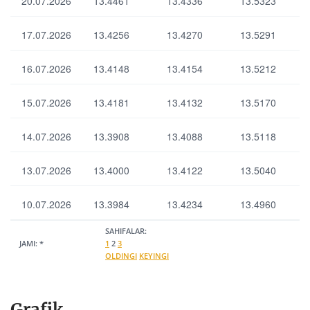
20.07.2026
13.4461
13.4336
13.5323
IA
s
17.07.2026
13.4256
13.4270
13.5291
16.07.2026
13.4148
13.4154
13.5212
Выбрать все
Отменить все
По умолчанию
15.07.2026
13.4181
13.4132
13.5170
14.07.2026
13.3908
13.4088
13.5118
13.07.2026
13.4000
13.4122
13.5040
10.07.2026
13.3984
13.4234
13.4960
SAHIFALAR:
JAMI:
*
1
2
3
OLDINGI
KEYINGI
Grafik