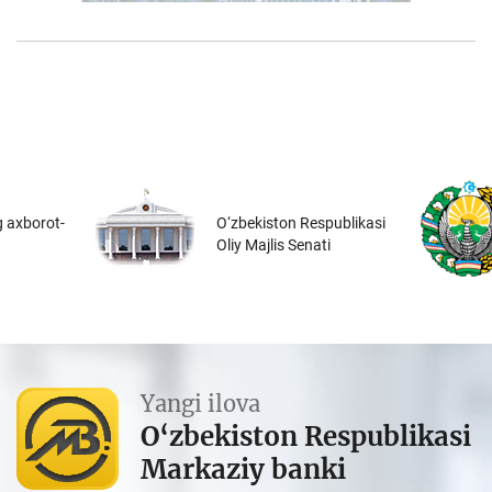
 axborot-
O‘zbekiston Respublikasi
Oliy Majlis Senati
Yangi ilova
O‘zbekiston Respublikasi
Markaziy banki