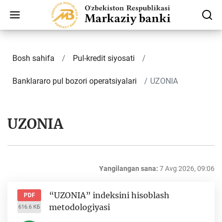
Bosh sahifa
Pul-kredit siyosati
Banklararo pul bozori operatsiyalari
UZONIA
UZONIA
Yangilangan sana:
7 Avg 2026, 09:06
“UZONIA” indeksini hisoblash
PDF
metodologiyasi
616.6 КБ