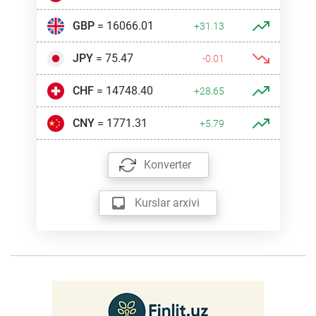
GBP
= 16066.01
+31.13
JPY
= 75.47
-0.01
CHF
= 14748.40
+28.65
CNY
= 1771.31
+5.79
Konverter
Kurslar arxivi