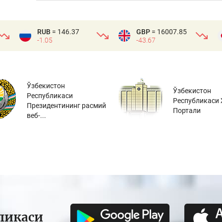
RUB
= 146.37
GBP
= 16007.85
-1.05
-43.67
Ўзбекистон
Ўзбекистон
Республикаси
Республикаси 
Президентининг расмий
Портали
веб-...
ликаси