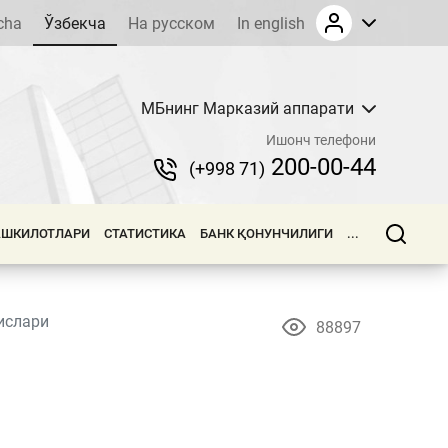
cha
Ўзбекча
На русском
In english
МБнинг Марказий аппарати
Ишонч телефони
200-00-44
(+998 71)
АШКИЛОТЛАРИ
СТАТИСТИКА
БАНК ҚОНУНЧИЛИГИ
...
ислари
88897