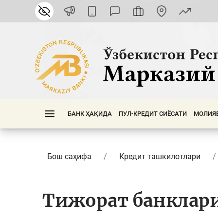
БАНК ҲАҚИДА
ПУЛ-КРЕДИТ СИЁСАТИ
МОЛИЯ
Бош саҳифа
Кредит ташкилотлари
Тижорат банклар