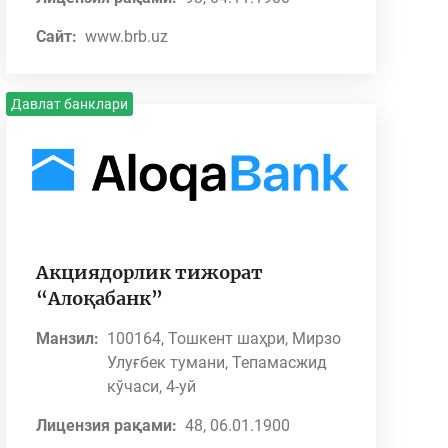
Сайт:
www.brb.uz
Давлат банклари
Акциядорлик тижорат
“Алоқабанк”
Манзил:
100164, Тошкент шаҳри, Мирзо
Улуғбек тумани, Тепамасжид
кўчаси, 4-уй
Лицензия рақами:
48, 06.01.1900