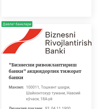
Давлат банклари
"Бизнесни ривожлантириш
банки" акциядорлик тижорат
банки
Манзил:
100011, Тошкент шаҳри,
Шайхонтохур тумани, Навоий
кўчаси, 18А-уй
Лицензия рақами:
93, 04.11.1900