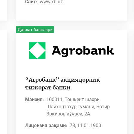
Сайт:
www.xb.uz
Давлат банклари
“Агробанк” акциядорлик
тижорат банки
Манзил:
100011, Тошкент шаҳри,
Шайхонтохур тумани, Ботир
Зокиров кўчаси, 2А
Лицензия рақами:
78, 11.01.1900