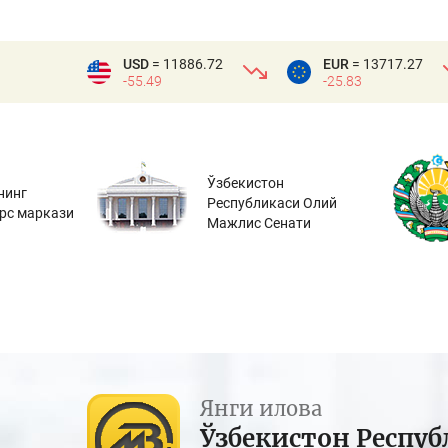
USD
= 11886.72
EUR
= 13717.27
-55.49
-25.83
Ўзбекистон
нинг
Республикаси Олий
урс маркази
Мажлис Сенати
Янги илова
Ўзбекистон Респуб