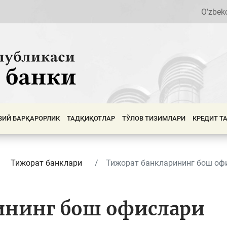
O’zbek
ВИЙ БАРҚАРОРЛИК
ТАДҚИҚОТЛАР
ТЎЛОВ ТИЗИМЛАРИ
КРЕДИТ Т
Тижорат банклари
Тижорат банкларининг бош оф
ининг бош офислари