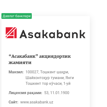
Давлат банклари
“Асакабанк” акциядорлик
жамияти
Манзил:
100027, Тошкент шаҳри,
Шайхонтоҳур тумани, Янги
Тошкент тор кўчаси, 1-уй
Лицензия рақами:
53, 11.01.1900
Сайт:
www.asakabank.uz