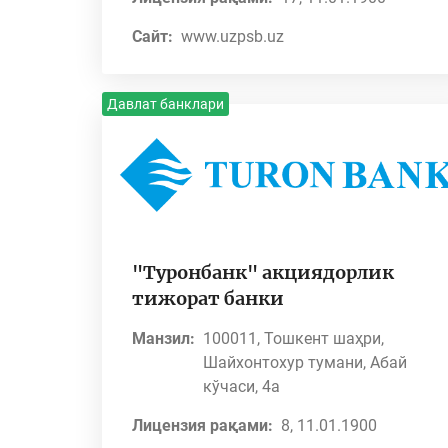
Сайт:
www.uzpsb.uz
Давлат банклари
"Туронбанк" акциядорлик
тижорат банки
Манзил:
100011, Тошкент шаҳри,
Шайхонтохур тумани, Абай
кўчаси, 4а
Лицензия рақами:
8, 11.01.1900