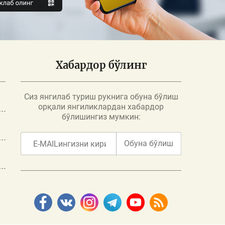
Хабардор бўлинг
Сиз янгилаб туриш рукнига обуна бўлиш
орқали янгиликлардан хабардор
бўлишингиз мумкин:
Обуна бўлиш