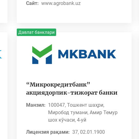
Сайт:
www.agrobank.uz
Давлат банклари
“Микрокредитбанк”
акциядорлик-тижорат банки
Манзил:
100047, Тошкент шаҳри,
Миробод тумани, Амир Темур
шох кўчаси, 4-уй
Лицензия рақами:
37, 02.01.1900