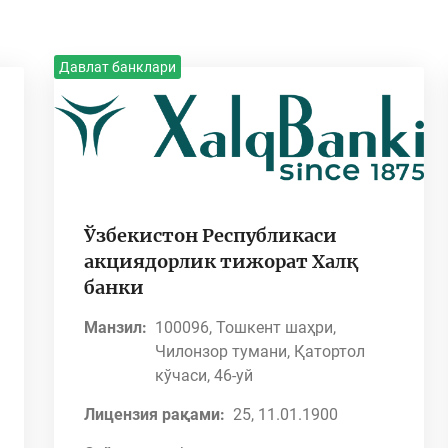
Давлат банклари
Ўзбекистон Республикаси
акциядорлик тижорат Халқ
банки
Манзил:
100096, Тошкент шаҳри,
Чилонзор тумани, Қатортол
кўчаси, 46-уй
Лицензия рақами:
25, 11.01.1900