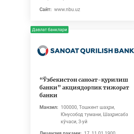
Сайт:
www.nbu.uz
Давлат банклари
“Ўзбекистон саноат-қурилиш
банки” акциядорлик тижорат
банки
Манзил:
100000, Тошкент шаҳри,
Юнусобод тумани, Шаҳрисабз
кўчаси, 3-уй
Лицензия рақами:
17, 11.01.1900