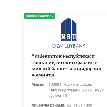
Давлат банклари
“Ўзбекистон Республикаси
Ташқи иқтисодий фаолият
миллий банки” акциядорлик
жамияти
Манзил:
100084, Тошкент шаҳри,
Юнусобод тумани, Амир Темур
кўчаси, 101
Лицензия рақами:
22, 11.01.1900