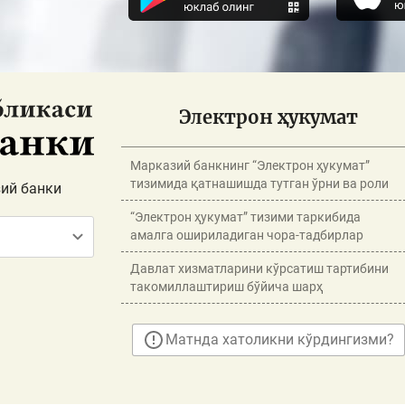
Электрон ҳукумат
Марказий банкнинг “Электрон ҳукумат”
тизимида қатнашишда тутган ўрни ва роли
ий банки
“Электрон ҳукумат” тизими таркибида
амалга ошириладиган чора-тадбирлар
Давлат хизматларини кўрсатиш тартибини
такомиллаштириш бўйича шарҳ
Матнда хатоликни кўрдингизми?