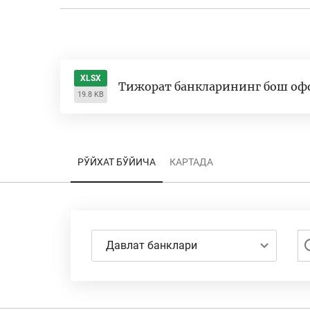
XLSX
Тижорат банкларининг бош офф
19.8 KB
РЎЙХАТ БЎЙИЧА
КАРТАДА
Давлат банклари