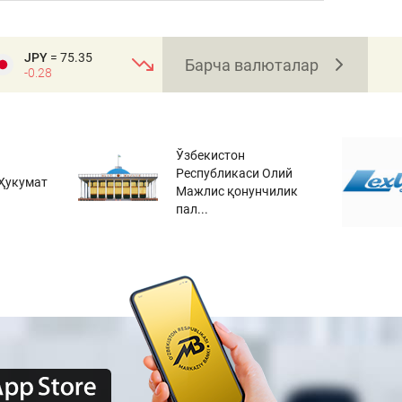
JPY
= 75.35
Барча валюталар
-0.28
Ўзбекистон
Республикаси Олий
Ҳукумат
Мажлис қонунчилик
пал...