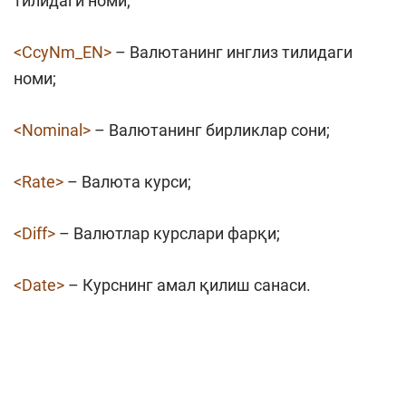
тилидаги номи;
<CcyNm_EN>
– Валютанинг инглиз тилидаги
номи;
<Nominal>
– Валютанинг бирликлар сони;
<Rate>
– Валюта курси;
<Diff>
– Валютлар курслари фарқи;
<Date>
– Курснинг амал қилиш санаси.