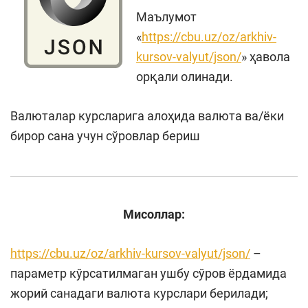
Маълумот
«
https://cbu.uz/oz/arkhiv-
kursov-valyut/json/
» ҳавола
орқали олинади.
Валюталар курсларига алоҳида валюта ва/ёки
бирор сана учун сўровлар бериш
Мисоллар:
https://cbu.uz/oz/arkhiv-kursov-valyut/json/
–
параметр кўрсатилмаган ушбу сўров ёрдамида
жорий санадаги валюта курслари берилади;