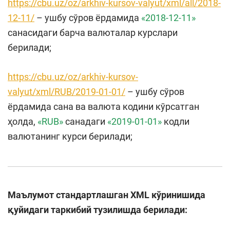
https://cbu.uz/oz/arkhiv-kursov-valyut/xml/all/2018-
12-11/
– ушбу сўров ёрдамида
«2018-12-11»
санасидаги барча валюталар курслари
берилади;
https://cbu.uz/oz/arkhiv-kursov-
valyut/xml/RUB/2019-01-01/
– ушбу сўров
ёрдамида сана ва валюта кодини кўрсатган
ҳолда,
«RUB»
санадаги
«2019-01-01»
кодли
валютанинг курси берилади;
Маълумот стандартлашган XML кўринишида
қуйидаги таркибий тузилишда берилади: