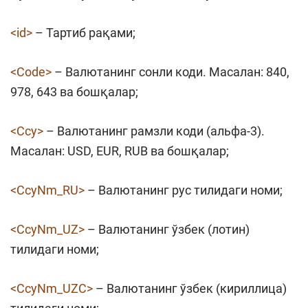
<id>
– Тартиб рақами;
<Code>
– Валютанинг сонли коди. Масалан: 840,
978, 643 ва бошқалар;
<Ccy>
– Валютанинг рамзли коди (альфа-3).
Масалан: USD, EUR, RUB ва бошқалар;
<CcyNm_RU>
– Валютанинг рус тилидаги номи;
<CcyNm_UZ>
– Валютанинг ўзбек (лотин)
тилидаги номи;
<CcyNm_UZC>
– Валютанинг ўзбек (кириллица)