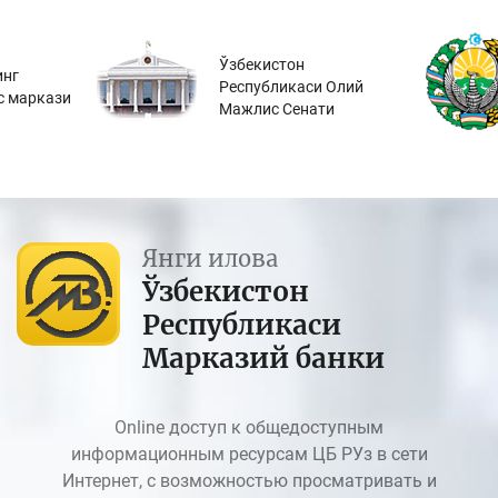
Ўзбекистон
инг
Республикаси Олий
с маркази
Мажлис Сенати
Янги илова
Ўзбекистон
Республикаси
Марказий банки
Online доступ к общедоступным
информационным ресурсам ЦБ РУз в сети
Интернет, с возможностью просматривать и