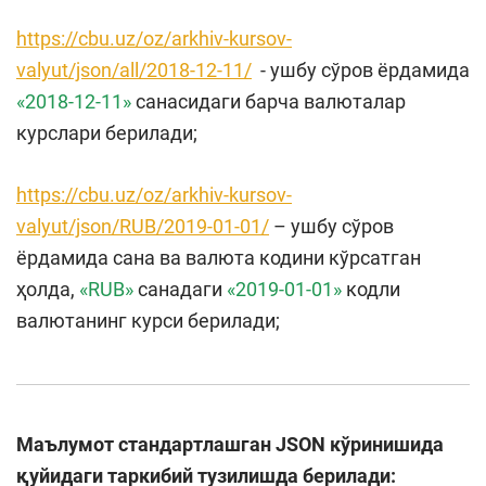
https://cbu.uz/oz/arkhiv-kursov-
valyut/json/all/2018-12-11/
- ушбу сўров ёрдамида
«2018-12-11»
санасидаги барча валюталар
курслари берилади;
https://cbu.uz/oz/arkhiv-kursov-
valyut/json/RUB/2019-01-01/
– ушбу сўров
ёрдамида сана ва валюта кодини кўрсатган
ҳолда,
«RUB»
санадаги
«2019-01-01»
кодли
валютанинг курси берилади;
Маълумот стандартлашган JSON кўринишида
қуйидаги таркибий тузилишда берилади: