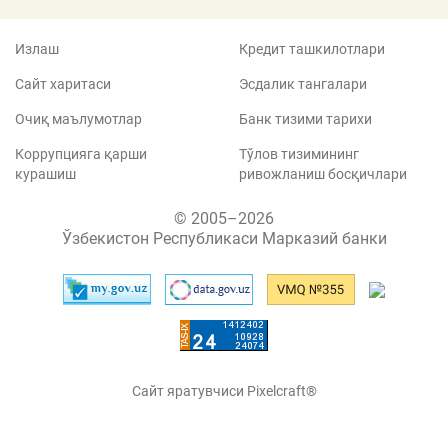
Излаш
Кредит ташкилотлари
Сайт харитаси
Эсдалик тангалари
Очиқ маълумотлар
Банк тизими тарихи
Коррупцияга қарши
Тўлов тизимининг
курашиш
ривожланиш босқичлари
© 2005–2026
Ўзбекистон Республикаси Марказий банки
Сайт яратувчиси Pixelcraft®