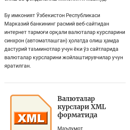
Бу имконият Ўзбекистон Республикаси
Марказий банкининг расмий веб-сайтидан
интернет тармоғи орқали валюталар курсларини
синхрон (автоматлашган) ҳолатда олиш ҳамда
дастурий таъминотлар учун ёки ўз сайтларида
валюталар курсларини жойлаштирувчилар учун
яратилган.
Валюталар
курслари XML
форматида
Маълумот