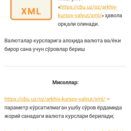
«
https://cbu.uz/oz/arkhiv-
kursov-valyut/xml/
» ҳавола
орқали олинади.
Валюталар курсларига алоҳида валюта ва/ёки
бирор сана учун сўровлар бериш
Мисоллар:
https://cbu.uz/oz/arkhiv-kursov-valyut/xml/
–
параметр кўрсатилмаган ушбу сўров ёрдамида
жорий санадаги валюта курслари берилади;