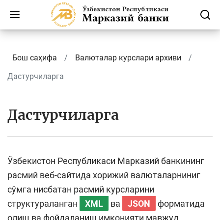
Бош саҳифа
Валюталар курслари архиви
Дастурчиларга
Дастурчиларга
Ўзбекистон Республикаси Марказий банкининг
расмий веб-сайтида хорижий валюталарниниг
сўмга нисбатан расмий курсларини
структураланган
XML
ва
JSON
форматида
олиш ва фойдаланиш имконияти мавжуд.