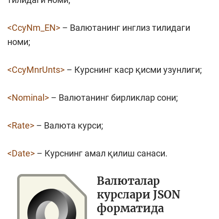
<CcyNm_EN>
– Валютанинг инглиз тилидаги
номи;
<CcyMnrUnts>
– Курснинг каср қисми узунлиги;
<Nominal>
– Валютанинг бирликлар сони;
<Rate>
– Валюта курси;
<Date>
– Курснинг амал қилиш санаси.
Валюталар
курслари JSON
форматида