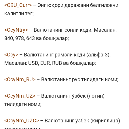
<CBU_Curr>
– Энг юқори даражани белгиловчи
калитли тег;
<CcyNtry>
– Валютанинг сонли коди. Масалан:
840, 978, 643 ва бошқалар;
<Ccy>
– Валютанинг рамзли коди (альфа-3).
Масалан: USD, EUR, RUB ва бошқалар;
<CcyNm_RU>
– Валютанинг рус тилидаги номи;
<CcyNm_UZ>
– Валютанинг ўзбек (лотин)
тилидаги номи;
<CcyNm_UZC>
– Валютанинг ўзбек (кириллица)
тилидаги номи;