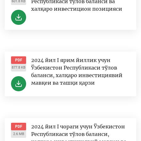
Республикаси тўлов баланси ва
601.8 KB
халқаро инвестицион позицияси
2024 йил I ярим йиллик учун
PDF
Ўзбекистон Республикаси тўлов
877.8 KB
баланси, халқаро инвестициявий
мавқеи ва ташқи қарзи
2024 йил I чораги учун Ўзбекистон
PDF
Республикаси тўлов баланси,
2.6 MB