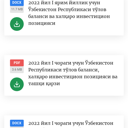
2022 йил I ярим йиллик учун
DOCX
Ўзбекистон Республикаси тўлов
11.7 MB
баланси ва халқаро инвестицион
позицияси
2022 йил I чораги учун Ўзбекистон
PDF
Республикаси тўлов баланси,
3.6 MB
халқаро инвестицион позицияси ва
ташқи қарзи
2022 йил I чораги учун Ўзбекистон
DOCX