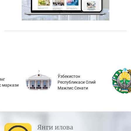
Ўзбекистон
инг
Республикаси Олий
с маркази
Мажлис Сенати
Янги илова