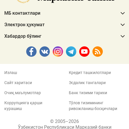
МБ контактлари
Электрон ҳукумат
Хабардор бўлинг
Излаш
Кредит ташкилотлари
Сайт харитаси
Эсдалик тангалари
Очиқ маълумотлар
Банк тизими тарихи
Коррупцияга қарши
Тўлов тизимининг
курашиш
ривожланиш босқичлари
© 2005–2026
Ўзбекистон Республикаси Марказий банки