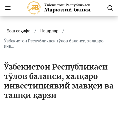
Бош саҳифа
Нашрлар
Ўзбекистон Республикаси тўлов баланси, халқаро
инв...
Ўзбекистон Республикаси
тўлов баланси, халқаро
инвестициявий мавқеи ва
ташқи қарзи