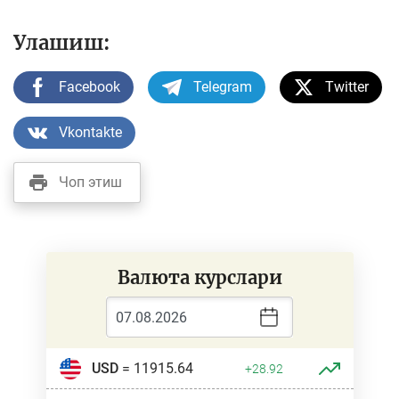
Улашиш:
Facebook
Telegram
Twitter
Vkontakte
Чоп этиш
Валюта курслари
USD
= 11915.64
+28.92