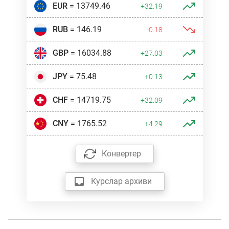
EUR
= 13749.46
+32.19
RUB
= 146.19
-0.18
GBP
= 16034.88
+27.03
JPY
= 75.48
+0.13
CHF
= 14719.75
+32.09
CNY
= 1765.52
+4.29
Конвертер
Курслар архиви