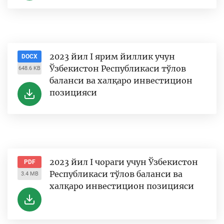
2023 йил I ярим йиллик учун
DOCX
Ўзбекистон Республикаси тўлов
648.6 KB
баланси ва халқаро инвестицион
позицияси
2023 йил I чораги учун Ўзбекистон
PDF
Республикаси тўлов баланси ва
3.4 MB
халқаро инвестицион позицияси