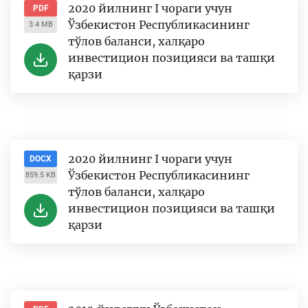
2020 йилнинг I чораги учун
PDF
Ўзбекистон Республикасининг
3.4 MB
тўлов баланси, халқаро
инвестицион позицияси ва ташқи
қарзи
2020 йилнинг I чораги учун
DOCX
Ўзбекистон Республикасининг
859.5 KB
тўлов баланси, халқаро
инвестицион позицияси ва ташқи
қарзи