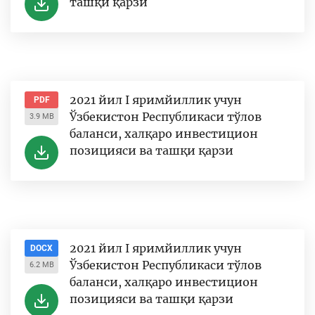
ташқи қарзи
2021 йил I яримйиллик учун
PDF
Ўзбекистон Республикаси тўлов
3.9 MB
баланси, халқаро инвестицион
позицияси ва ташқи қарзи
2021 йил I яримйиллик учун
DOCX
Ўзбекистон Республикаси тўлов
6.2 MB
баланси, халқаро инвестицион
позицияси ва ташқи қарзи