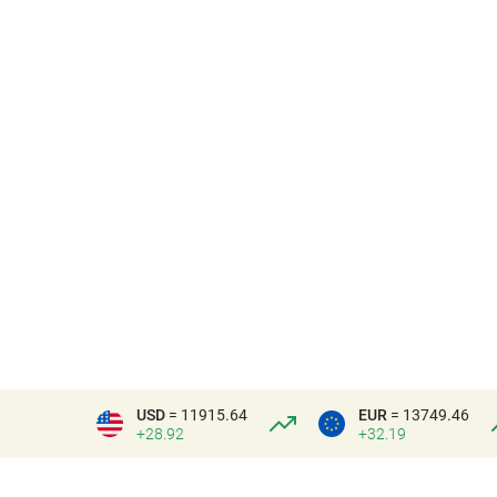
USD
= 11915.64
EUR
= 13749.46
+28.92
+32.19