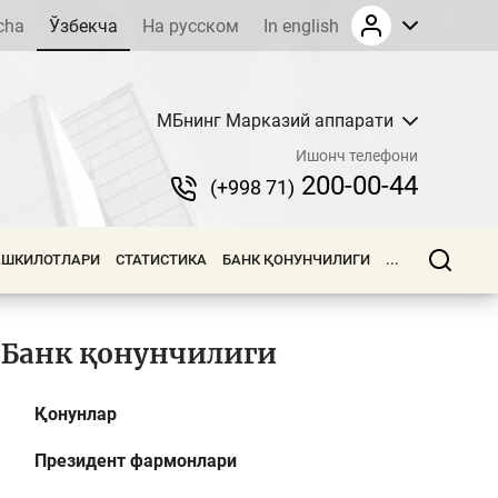
cha
Ўзбекча
На русском
In english
МБнинг Марказий аппарати
Ишонч телефони
200-00-44
(+998 71)
АШКИЛОТЛАРИ
СТАТИСТИКА
БАНК ҚОНУНЧИЛИГИ
...
Банк қонунчилиги
Қонунлар
Президент фармонлари