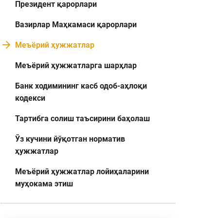
Президент қарорлари
Вазирлар Маҳкамаси қарорлари
Меъёрий ҳужжатлар
Меъёрий ҳужжатларга шарҳлар
Банк ходимининг касб одоб-аҳлоқи
кодекси
Тартибга солиш таъсирини баҳолаш
Ўз кучини йўқотган норматив
ҳужжатлар
Меъёрий ҳужжатлар лойиҳаларини
муҳокама этиш