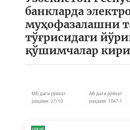
банкларда электр
муҳофазалашни 
тўғрисидаги йўр
қўшимчалар кири
МБ даги рўйхат
АВ даги рўйхат
рақами: 27/10
рақами: 1047-1
LEX.UZ