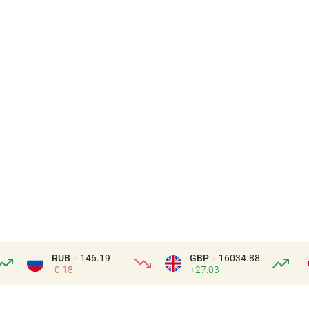
RUB
= 146.19
GBP
= 16034.88
-0.18
+27.03