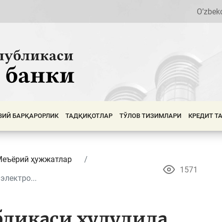
O’zbek
ВИЙ БАРҚАРОРЛИК
ТАДҚИҚОТЛАР
ТЎЛОВ ТИЗИМЛАРИ
КРЕДИТ Т
Меъёрий ҳужжатлар
1571
электро...
бликаси ҳудудида