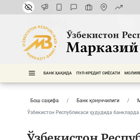
БАНК ҲАҚИДА
ПУЛ-КРЕДИТ СИЁСАТИ
МОЛИЯ
Бош саҳифа
Банк қонунчилиги
Ўзбекистон Республикаси ҳудудида банкларда 
Ўзбекистон Респу