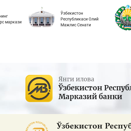
Ўзбекистон
нинг
Республикаси Олий
урс маркази
Мажлис Сенати
Янги илова
Ўзбекистон Респуб
Марказий банки