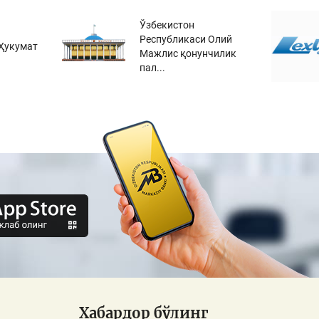
Ўзбекистон
Республикаси Олий
Ҳукумат
Мажлис қонунчилик
пал...
Хабардор бўлинг