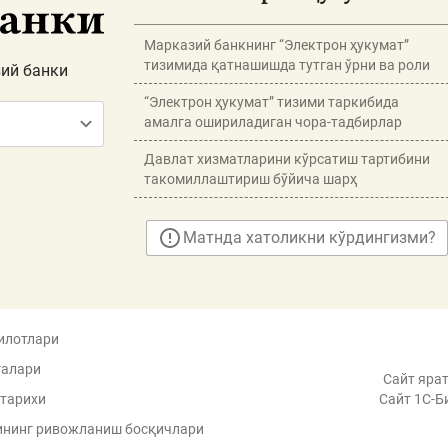
Марказий банкнинг “Электрон ҳукумат”
тизимида қатнашишда тутган ўрни ва роли
ий банки
“Электрон ҳукумат” тизими таркибида
амалга ошириладиган чора-тадбирлар
Давлат хизматларини кўрсатиш тартибини
такомиллаштириш бўйича шарҳ
Матнда хатоликни кўрдингизми?
илотлари
галари
Сайт ярат
 тарихи
Сайт 1C-Б
ининг ривожланиш босқичлари