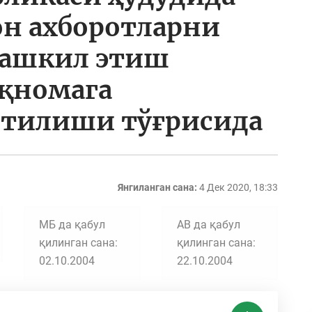
он ахборотларни
ташкил этиш
иқномага
тилиши тўғрисида
Янгиланган сана:
4 Дек 2020, 18:33
МБ да қабул
АВ да қабул
қилинган сана:
қилинган сана:
02.10.2004
22.10.2004