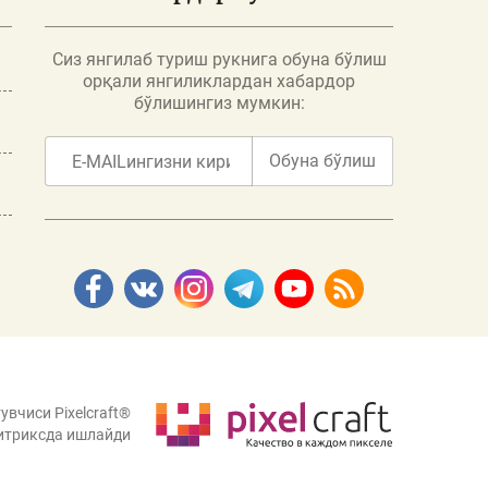
Сиз янгилаб туриш рукнига обуна бўлиш
орқали янгиликлардан хабардор
бўлишингиз мумкин:
Обуна бўлиш
увчиси Pixelcraft®
итриксда ишлайди