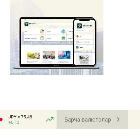
JPY
= 75.48
Барча валюталар
+0.13