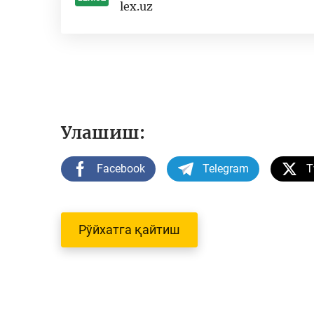
lex.uz
-
Улашиш:
Facebook
Telegram
T
Рўйхатга қайтиш