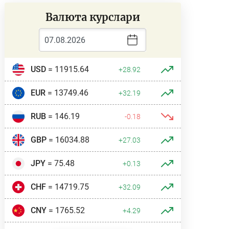
Валюта курслари
USD
= 11915.64
+28.92
EUR
= 13749.46
+32.19
RUB
= 146.19
-0.18
GBP
= 16034.88
+27.03
JPY
= 75.48
+0.13
CHF
= 14719.75
+32.09
CNY
= 1765.52
+4.29