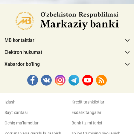
MB kontaktlari
Elektron hukumat
Xabardor bo‘ling
Izlash
Kredit tashkilotlari
Sayt xaritasi
Esdalik tangalari
Ochiq ma’lumotlar
Bank tizimi tarixi
Korrupsiyaga qarshi kurashish
To‘lov tizimining rivojlanish