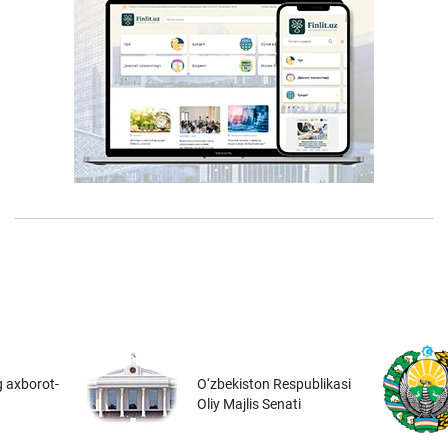
 axborot-
O‘zbekiston Respublikasi
Oliy Majlis Senati