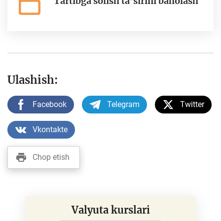
Tartibga solish ta’sirini baholash
Ulashish:
Facebook
Telegram
Twitter
Vkontakte
Chop etish
Valyuta kurslari