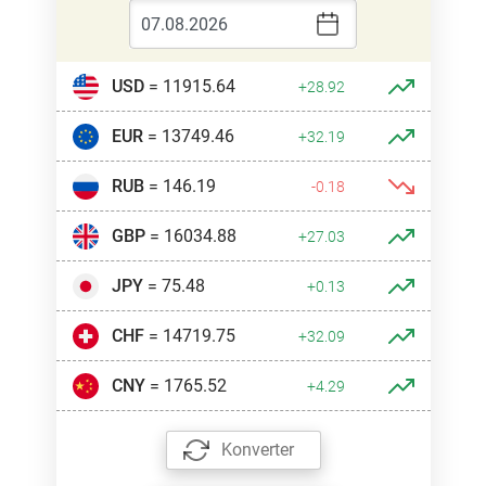
USD
= 11915.64
+28.92
EUR
= 13749.46
+32.19
RUB
= 146.19
-0.18
GBP
= 16034.88
+27.03
JPY
= 75.48
+0.13
CHF
= 14719.75
+32.09
CNY
= 1765.52
+4.29
Konverter