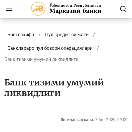
Бош саҳифа
Пул-кредит сиёсати
Банклараро пул бозори операциялари
Банк тизими умумий ликвидлиги
Банк тизими умумий
ликвидлиги
Янгиланган сана:
7 Авг 2026, 09:09