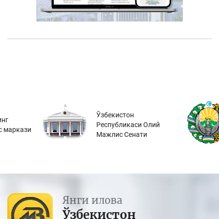
Ўзбекистон
инг
Республикаси Олий
с маркази
Мажлис Сенати
Янги илова
Ўзбекистон