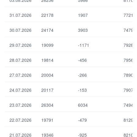
03.08.2026
26256
5986
81704
к ҳ/
ия
в
ла
ум
31.07.2026
22178
1907
77218
ри
ум
ум
ий
ум
30.07.2026
24174
3903
74797
қо
ий
лд
қо
иғи
29.07.2026
19099
-1171
79287
лд
)
иғи
28.07.2026
19814
-456
79561
Ум
Ма
ум
рк
27.07.2026
20004
-266
78901
ий
аз
ли
ий
кви
24.07.2026
20117
-153
79079
ба
дл
нк
ик
ни
23.07.2026
26304
6034
74943
ни
нг
нг
ли
ма
кви
22.07.2026
19791
-479
81291
жб
дл
ур
ик
ий
21.07.2026
19346
-925
82106
ни