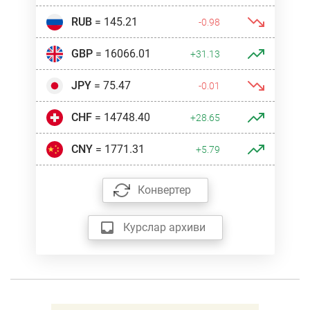
RUB
= 145.21
-0.98
GBP
= 16066.01
+31.13
JPY
= 75.47
-0.01
CHF
= 14748.40
+28.65
CNY
= 1771.31
+5.79
Конвертер
Курслар архиви