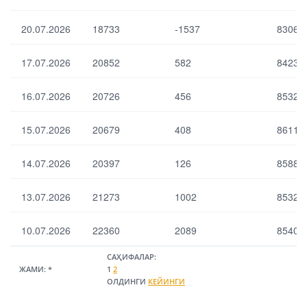
зах
тақ
ир
ди
20.07.2026
18733
-1537
83063
ал
м
аш
эти
ўрт
17.07.2026
20852
582
84238
ш
ач
оп
ал
ер
16.07.2026
20726
456
85324
аш
ац
ме
ия
ъё
15.07.2026
20679
ла
408
86112
ри
ри
да
ум
14.07.2026
20397
126
85880
н
ум
та
ий
фо
қо
13.07.2026
21273
1002
85326
вут
лд
и
иғи
10.07.2026
22360
2089
85409
САҲИФАЛАР:
ЖАМИ:
*
1
2
ОЛДИНГИ
КЕЙИНГИ
Выбрать все
Отменить все
По умолчанию