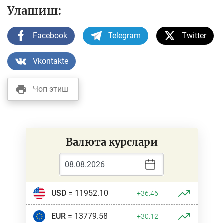
Улашиш:
Facebook
Telegram
Twitter
Vkontakte
Чоп этиш
Валюта курслари
USD
= 11952.10
+36.46
EUR
= 13779.58
+30.12