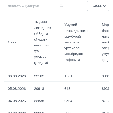
EXCEL
Са
Ма
Умумий
Умумий
Марка
на
рк
ликвидлик
ликвидликнинг
банкн
аз
(МБдаги
ий
мажбурий
ликви
Ум
сўмдаги
ба
Сана
захиралаш
жалб 
ум
вакиллик
нк
ўртачалаш
опера
ий
ни
ҳ/в
ли
меъёридан
умуми
нг
умумий
кви
тафовути
қолдиғ
ли
қолдиғи)
дл
кви
ик
дл
(М
ик
06.08.2026
22162
1561
89009
Бд
ни
аги
жа
сў
05.08.2026
20918
648
89390
лб
мд
эти
аги
ш
04.08.2026
22835
2564
87101
вак
оп
ил
ер
ли
ац