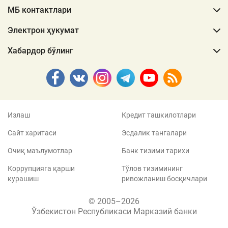
МБ контактлари
Электрон ҳукумат
Хабардор бўлинг
Излаш
Кредит ташкилотлари
Сайт харитаси
Эсдалик тангалари
Очиқ маълумотлар
Банк тизими тарихи
Коррупцияга қарши
Тўлов тизимининг
курашиш
ривожланиш босқичлари
© 2005–2026
Ўзбекистон Республикаси Марказий банки