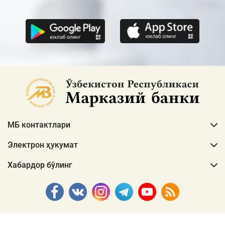
МБ контактлари
Электрон ҳукумат
Хабардор бўлинг