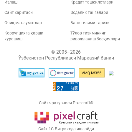
Излаш
Кредит ташкилотлари
Сайт харитаси
Эсдалик тангалари
Очиқ маълумотлар
Банк тизими тарихи
Коррупцияга қарши
Тўлов тизимининг
курашиш
ривожланиш босқичлари
© 2005–2026
Ўзбекистон Республикаси Марказий банки
Сайт яратувчиси Pixelcraft®
Сайт 1C-Битриксда ишлайди