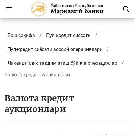
Бош саҳифа
Пул-кредит сиёсати
Пул-кредит сиёсати асосий операциялари
Ликвидлилик тақдим этиш бўйича операциялар
Валюта кредит аукционлари
Валюта кредит
аукционлари