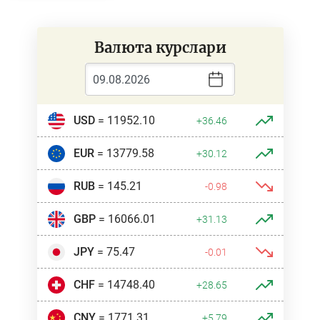
Валюта курслари
Выбрать все
Отменить все
По умолчанию
USD
= 11952.10
+36.46
EUR
= 13779.58
+30.12
RUB
= 145.21
-0.98
GBP
= 16066.01
+31.13
JPY
= 75.47
-0.01
CHF
= 14748.40
+28.65
CNY
= 1771.31
+5.79