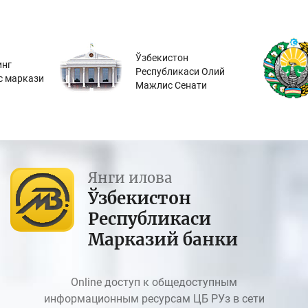
Ўзбекистон
инг
Республикаси Олий
с маркази
Мажлис Сенати
Янги илова
Ўзбекистон
Республикаси
Марказий банки
Online доступ к общедоступным
информационным ресурсам ЦБ РУз в сети