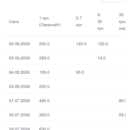
Са
2-7
30
8-
30
1 кун
2-7
на
кун
кун
Сана
30
кунда
(Овернайт)
кун
да
кун
юқор
н
1
8-
юқ
кун
30
ор
06.08.2026
500.0
140.0
120.0
(О
кун
и
ве
рн
05.08.2026
285.0
10.0
ай
т)
04.08.2026
195.0
65.0
03.08.2026
225.0
Выбрать все
Отменить все
31.07.2026
490.0
80.0
По умолчанию
30.07.2026
350.0
55.0
29.07.2026
650.0