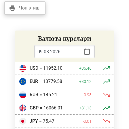
Чоп этиш
Валюта курслари
USD
= 11952.10
+36.46
EUR
= 13779.58
+30.12
RUB
= 145.21
-0.98
GBP
= 16066.01
+31.13
JPY
= 75.47
-0.01