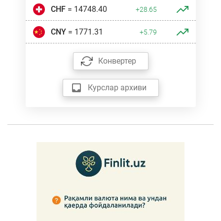
CHF
= 14748.40
+28.65
CNY
= 1771.31
+5.79
Конвертер
Курслар архиви