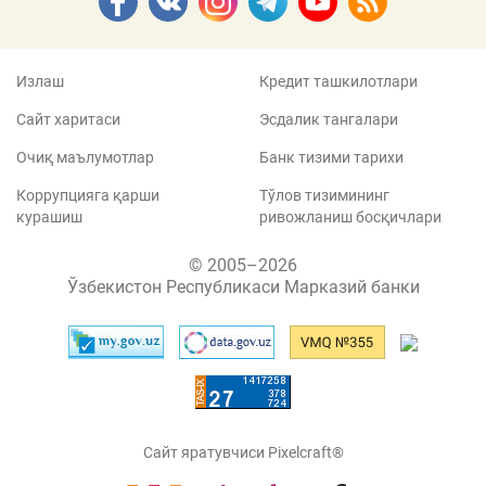
Излаш
Кредит ташкилотлари
Сайт харитаси
Эсдалик тангалари
Очиқ маълумотлар
Банк тизими тарихи
Коррупцияга қарши
Тўлов тизимининг
курашиш
ривожланиш босқичлари
© 2005–2026
Ўзбекистон Республикаси Марказий банки
Сайт яратувчиси Pixelcraft®