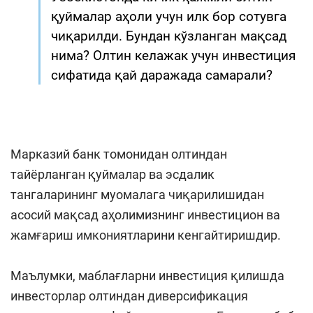
қуймалар аҳоли учун илк бор сотувга
чиқарилди. Бундан кўзланган мақсад
нима? Олтин келажак учун инвестиция
сифатида қай даражада самарали?
Марказий банк томонидан олтиндан
тайёрланган қуймалар ва эсдалик
тангаларининг муомалага чиқарилишидан
асосий мақсад аҳолимизнинг инвестицион ва
жамғариш имкониятларини кенгайтиришдир.
Маълумки, маблағларни инвестиция қилишда
инвесторлар олтиндан диверсификация