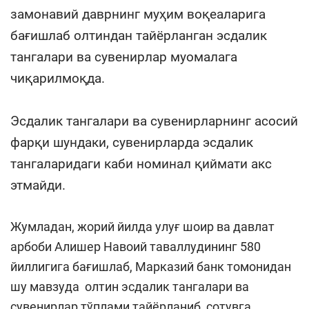
замонавий даврнинг муҳим воқеаларига
бағишлаб олтиндан тайёрланган эсдалик
тангалари ва сувенирлар муомалага
чиқарилмоқда.
Эсдалик тангалари ва сувенирларнинг асосий
фарқи шундаки, сувенирларда эсдалик
тангаларидаги каби номинал қиймати акс
этмайди.
Жумладан, жорий йилда улуғ шоир ва давлат
арбоби Алишер Навоий таваллудининг 580
йиллигига бағишлаб, Марказий банк томонидан
шу мавзуда олтин эсдалик тангалари ва
сувенирлар тўплами тайёрланиб, сотувга