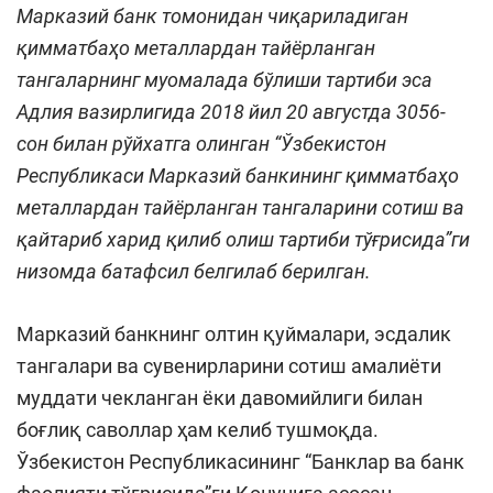
Марказий банк томонидан чиқариладиган
қимматбаҳо металлардан тайёрланган
тангаларнинг муомалада бўлиши тартиби эса
Адлия вазирлигида 2018 йил 20 августда 3056-
сон билан рўйхатга олинган “Ўзбекистон
Республикаси Марказий банкининг қимматбаҳо
металлардан тайёрланган тангаларини сотиш ва
қайтариб харид қилиб олиш тартиби тўғрисида”ги
низомда батафсил белгилаб берилган.
Марказий банкнинг олтин қуймалари, эсдалик
тангалари ва сувенирларини сотиш амалиёти
муддати чекланган ёки давомийлиги билан
боғлиқ саволлар ҳам келиб тушмоқда.
Ўзбекистон Республикасининг “Банклар ва банк