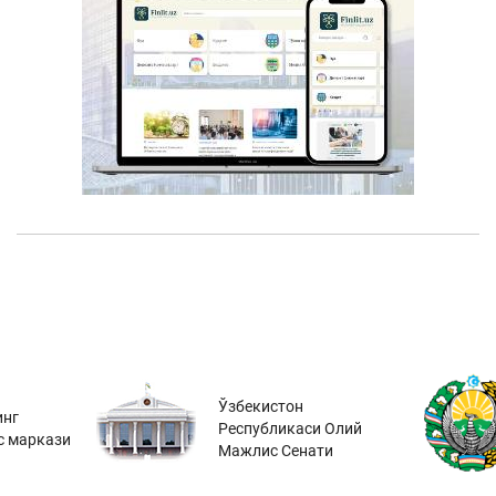
Ўзбекистон
инг
Республикаси Олий
с маркази
Мажлис Сенати