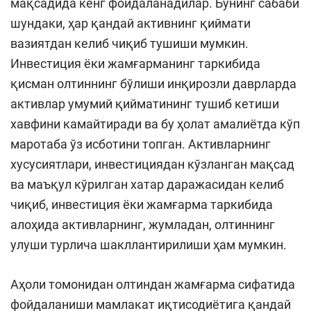
мақсадида кенг фойдаланадилар. Бунинг сабаби
шундаки, ҳар қандай активнинг қиймати
вазиятдан келиб чиқиб тушиши мумкин.
Инвестиция ёки жамғарманинг таркибида
қисман олтиннинг бўлиши инқирозли даврларда
активлар умумий қийматининг тушиб кетиши
хавфини камайтиради ва бу ҳолат амалиётда кўп
маротаба ўз исботини топган. Активларнинг
хусусиятлари, инвестициядан кўзланган мақсад
ва маъқул кўрилган хатар даражасидан келиб
чиқиб, инвестиция ёки жамғарма таркибида
алоҳида активларнинг, жумладан, олтиннинг
улуши турлича шакллантирилиши ҳам мумкин.
Аҳоли томонидан олтиндан жамғарма сифатида
фойдаланиши мамлакат иқтисодиётига қандай