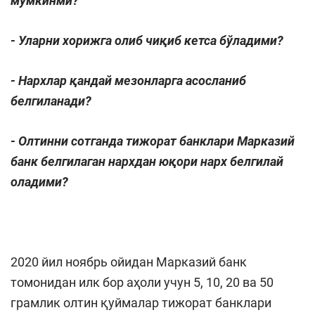
мумкинми?
- Уларни хорижга олиб чиқиб кетса бўладими?
- Нархлар қандай мезонларга асосланиб
белгиланади?
- Олтинни сотганда тижорат банклари Марказий
банк белгилаган нархдан юқори нарх белгилай
оладими?
2020 йил ноябрь ойидан Марказий банк
томонидан илк бор аҳоли учун 5, 10, 20 ва 50
грамлик олтин қуймалар тижорат банклари