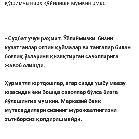
қўшимча нарх қўйилиши мумкин эмас.
- Суҳбат учун раҳмат. Ўйлаймизки, бизни
кузатганлар олтин қуймалар ва тангалар билан
боғлиқ ўзларини қизиқтирган саволларига
жавоб олишди.
Ҳурматли юртдошлар, агар сизда ушбу мавзу
юзасидан ёки бошқа саволлар бўлса бизга
йўлашингиз мумкин. Марказий банк
мутасаддилари сизнинг мурожаатингизни
эътиборсиз қолдиришмайди.