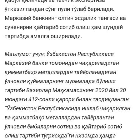
ўтказилгандан сўнг пули тўлаб берилади.
Марказий банкнинг олтин эсдалик тангаси ва
сувенирни қайтариб сотиб олиш ҳам шундай
тартибда амалга оширилади.
Маълумот учун: Ўзбекистон Республикаси
Марказий банки томонидан чиқариладиган
қимматбаҳо металлардан тайёрланадиган
ўлчовли қуймаларнинг муомалада бўлиши
тартиби Вазирлар Маҳкамасининг 2020 йил 30
июндаги 412-сонли қарори билан тасдиқланган
“Ўзбекистон Республикасида ишлаб чиқарилган
ва қимматбаҳо металлардан тайёрланган
ўлчовли ёмбиларни сотиш ва қайтариб сотиб
олиш тартиби тўғрисида”ги низомда ҳамда