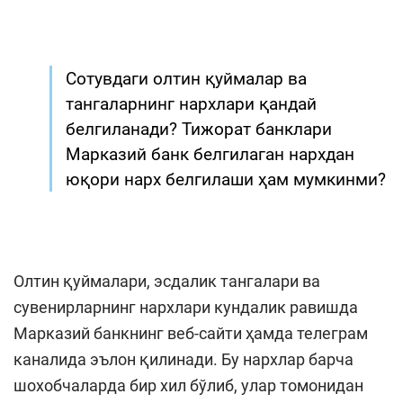
Сотувдаги олтин қуймалар ва
тангаларнинг нархлари қандай
белгиланади? Тижорат банклари
Марказий банк белгилаган нархдан
юқори нарх белгилаши ҳам мумкинми?
Олтин қуймалари, эсдалик тангалари ва
сувенирларнинг нархлари кундалик равишда
Марказий банкнинг веб-сайти ҳамда телеграм
каналида эълон қилинади. Бу нархлар барча
шохобчаларда бир хил бўлиб, улар томонидан