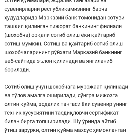
Олтин қуймалари, эсдалик тангалари ва
сувенирларни республикамизнинг барча
ҳудудларида Марказий банк томонидан сотуви
ташкил қилинган тижорат банкининг филиали
(шохобча) орқали сотиб олиш ёки қайтариб
сотиш мумкин. Сотиш ва қайтариб сотиб олиш
шохобчаларининг рўйхати Марказий банкнинг
веб-сайтида эълон қилинади ва янгиланиб
борилади.
Сотиб олиш учун шохобчага мурожаат қилинади
ва тўлов амалга оширилади, сўнгра мижозга
олтин қуйма, эсдалик тангаси ёки сувенир унинг
техник хусусиятини тасдиқловчи сертификат
билан бирга топширилади. Шу ўринда айтиб
ўтиш зарурки, олтин қуйма махсус ҳимояланган