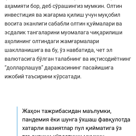
аҳамияти бор, деб сўрашингиз мумкин. Олтин
инвестиция ва жағарма қилиш учун муқобил
восита эканлиги сабабли олтин қуймалари ва
эсдалик тангаларини муомалага чиқарилиши
аҳолининг олтиндаги жамғармалари
шаклланишига ва бу, ўз навбатида, чет эл
валютасига бўлган талабнинг ва иқтисодиётнинг
“долларлашув” даражасининг пасайишига
ижобий таъсирини кўрсатади.
Жаҳон тажрибасидан маълумки,
пандемия ёки шунга ўхшаш фавқулотда
хатарли вазиятлар пул қийматига ўз