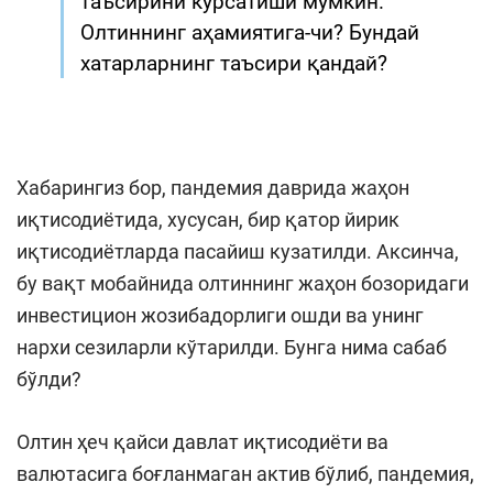
таъсирини кўрсатиши мумкин.
Олтиннинг аҳамиятига-чи? Бундай
хатарларнинг таъсири қандай?
Хабарингиз бор, пандемия даврида жаҳон
иқтисодиётида, хусусан, бир қатор йирик
иқтисодиётларда пасайиш кузатилди. Аксинча,
бу вақт мобайнида олтиннинг жаҳон бозоридаги
инвестицион жозибадорлиги ошди ва унинг
нархи сезиларли кўтарилди. Бунга нима сабаб
бўлди?
Олтин ҳеч қайси давлат иқтисодиёти ва
валютасига боғланмаган актив бўлиб, пандемия,