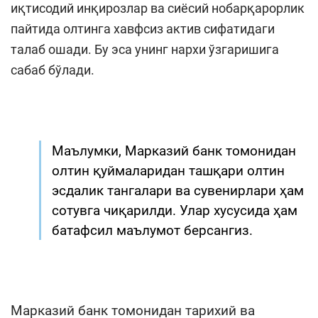
иқтисодий инқирозлар ва сиёсий нобарқарорлик
пайтида олтинга хавфсиз актив сифатидаги
талаб ошади. Бу эса унинг нархи ўзгаришига
сабаб бўлади.
Маълумки, Марказий банк томонидан
олтин қуймаларидан ташқари олтин
эсдалик тангалари ва сувенирлари ҳам
сотувга чиқарилди. Улар хусусида ҳам
батафсил маълумот берсангиз.
Марказий банк томонидан тарихий ва