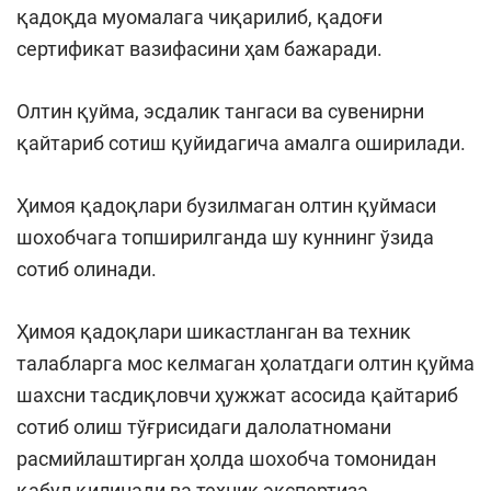
қадоқда муомалага чиқарилиб, қадоғи
сертификат вазифасини ҳам бажаради.
Олтин қуйма, эсдалик тангаси ва сувенирни
қайтариб сотиш қуйидагича амалга оширилади.
Ҳимоя қадоқлари бузилмаган олтин қуймаси
шохобчага топширилганда шу куннинг ўзида
сотиб олинади.
Ҳимоя қадоқлари шикастланган ва техник
талабларга мос келмаган ҳолатдаги олтин қуйма
шахсни тасдиқловчи ҳужжат асосида қайтариб
сотиб олиш тўғрисидаги далолатномани
расмийлаштирган ҳолда шохобча томонидан
қабул қилинади ва техник экспертиза