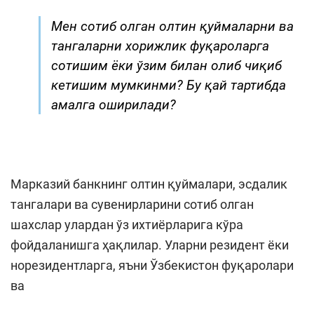
Мен сотиб олган олтин қуймаларни ва
тангаларни хорижлик фуқароларга
сотишим ёки ўзим билан олиб чиқиб
кетишим мумкинми? Бу қай тартибда
амалга оширилади?
Марказий банкнинг олтин қуймалари, эсдалик
тангалари ва сувенирларини сотиб олган
шахслар улардан ўз ихтиёрларига кўра
фойдаланишга ҳақлилар. Уларни резидент ёки
норезидентларга, яъни Ўзбекистон фуқаролари
ва