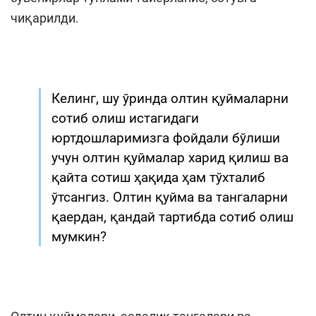
чиқарилди.
Келинг, шу ўринда олтин қуймаларни
сотиб олиш истагидаги
юртдошларимизга фойдали бўлиши
учун олтин қуймалар харид қилиш ва
қайта сотиш ҳақида ҳам тўхталиб
ўтсангиз. Олтин қуйма ва тангаларни
қаердан, қандай тартибда сотиб олиш
мумкин?