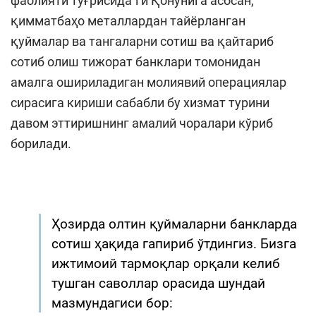
фаолияти тўғрисида”ги Қонунига асосан,
қимматбаҳо металлардан тайёрланган
қуймалар ва тангаларни сотиш ва қайтариб
сотиб олиш тижорат банклари томонидан
амалга ошириладиган молиявий операциялар
сирасига кириши сабабли бу хизмат турини
давом эттиришнинг амалий чоралари кўриб
борилади.
Ҳозирда олтин қуймаларни банкларда
сотиш ҳақида гапириб ўтдингиз. Бизга
ижтимоий тармоқлар орқали келиб
тушган саволлар орасида шундай
мазмундагиси бор: