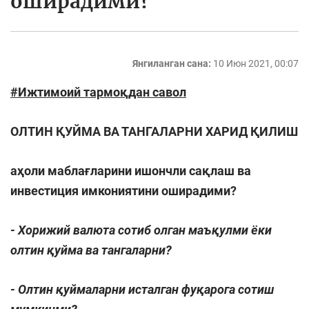
оширадими?
Янгиланган сана:
10 Июн 2021, 00:07
#
Ижтимоий тармоқдан савол
ОЛТИН ҚУЙМА ВА ТАНГАЛАРНИ ХАРИД ҚИЛИШ
аҳоли маблағларини ишончли сақлаш ва
инвестиция имкониятини оширадими?
- Хорижий валюта сотиб олган маъқулми ёки
олтин қуйма ва тангаларни?
- Олтин қуймаларни исталган фуқарога сотиш