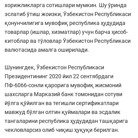
хорижликларга сотишлари мумкин. Шу ўринда
эслатиб ўтиш жоизки, Ўзбекистон Республикаси
қонунчилигига мувофиқ республика ҳудудида
товарлар (ишлар, хизматлар) учун барча ҳисоб-
китоблар ва тўловлар Ўзбекистон Республикаси
валютасида амалга оширилади.
Шунингдек, Ўзбекистон Республикаси
Президентининг 2020 йил 22 сентябрдаги
ПФ-6066-сонли қарорига мувофиқ жисмоний
шахсларга Марказий банк томонидан сотуви
йўлга қўйилган ва тегишли сертификатлари
мавжуд бўлган олтин қуймалари ва эсдалик
тангаларини республика ҳудудидан ташқарига
чекловларсиз олиб чиқиш ҳуқуқи берилган.