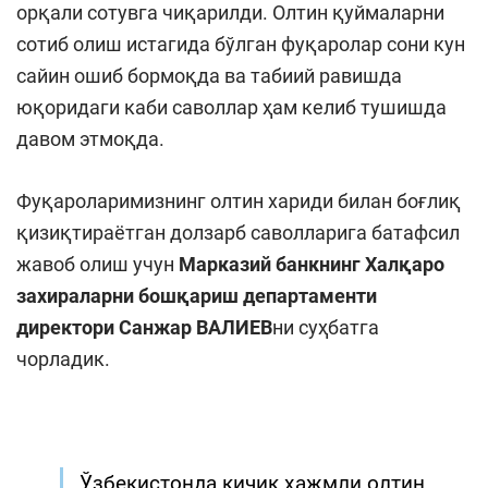
орқали сотувга чиқарилди. Олтин қуймаларни
сотиб олиш истагида бўлган фуқаролар сони кун
сайин ошиб бормоқда ва табиий равишда
юқоридаги каби саволлар ҳам келиб тушишда
давом этмоқда.
Фуқароларимизнинг олтин хариди билан боғлиқ
қизиқтираётган долзарб саволларига батафсил
жавоб олиш учун
Марказий банкнинг Халқаро
захираларни бошқариш департаменти
директори Санжар ВАЛИЕВ
ни суҳбатга
чорладик.
Ўзбекистонда кичик ҳажмли олтин