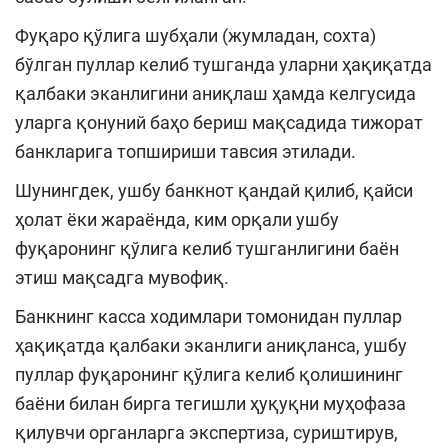
Фуқаро қўлига шубҳали (жумладан, сохта)
бўлган пуллар келиб тушганда уларни ҳақиқатда
қалбаки эканлигини аниқлаш ҳамда келгусида
уларга қонуний баҳо бериш мақсадида тижорат
банкларига топшириши тавсия этилади.
Шунингдек, ушбу банкнот қандай қилиб, қайси
ҳолат ёки жараёнда, ким орқали ушбу
фуқаронинг қўлига келиб тушганлигини баён
этиш мақсадга мувофиқ.
Банкнинг касса ходимлари томонидан пуллар
ҳақиқатда қалбаки эканлиги аниқланса, ушбу
пуллар фуқаронинг қўлига келиб қолишининг
баёни билан бирга тегишли ҳуқуқни муҳофаза
қилувчи органларга экспертиза, суриштирув,