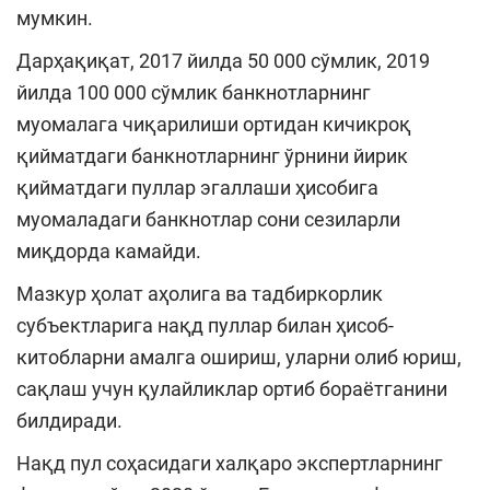
мумкин.
Дарҳақиқат, 2017 йилда 50 000 сўмлик, 2019
йилда 100 000 сўмлик банкнотларнинг
муомалага чиқарилиши ортидан кичикроқ
қийматдаги банкнотларнинг ўрнини йирик
қийматдаги пуллар эгаллаши ҳисобига
муомаладаги банкнотлар сони сезиларли
миқдорда камайди.
Мазкур ҳолат аҳолига ва тадбиркорлик
субъектларига нақд пуллар билан ҳисоб-
китобларни амалга ошириш, уларни олиб юриш,
сақлаш учун қулайликлар ортиб бораётганини
билдиради.
Нақд пул соҳасидаги халқаро экспертларнинг