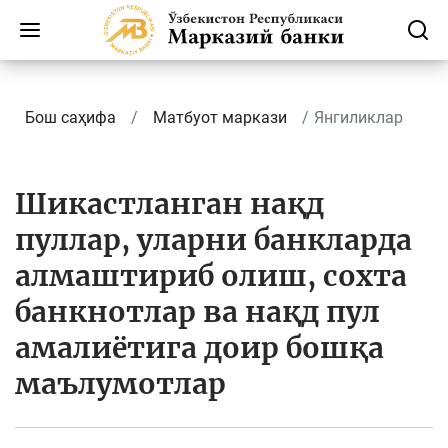
Бош саҳифа
Матбуот маркази
Янгиликлар
Шикастланган нақд
пуллар, уларни банкларда
алмаштириб олиш, сохта
банкнотлар ва нақд пул
амалиётига доир бошқа
маълумотлар