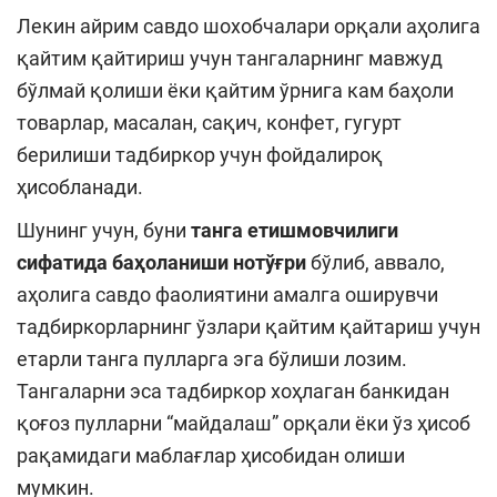
Лекин айрим савдо шохобчалари орқали аҳолига
қайтим қайтириш учун тангаларнинг мавжуд
бўлмай қолиши ёки қайтим ўрнига кам баҳоли
товарлар, масалан, сақич, конфет, гугурт
берилиши тадбиркор учун фойдалироқ
ҳисобланади.
Шунинг учун, буни
танга етишмовчилиги
сифатида баҳоланиши нотўғри
бўлиб, аввало,
аҳолига савдо фаолиятини амалга оширувчи
тадбиркорларнинг ўзлари қайтим қайтариш учун
етарли танга пулларга эга бўлиши лозим.
Тангаларни эса тадбиркор хоҳлаган банкидан
қоғоз пулларни “майдалаш” орқали ёки ўз ҳисоб
рақамидаги маблағлар ҳисобидан олиши
мумкин.