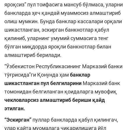
яроқсиз” пул тоифасига мансуб бўлмаса, уларни
банкларда ҳеч қандай муаммосиз алмаштириб
олиш мумкин. Бунда банклар кассалари орқали
шикастланган, эскирган банкнотлар қабул
қилиниб, уларнинг умумий суммасига тенг
бўлган миқдорда яроқли банкнотлар билан
алмаштириб берилади.
“Ўзбекистон Республикасининг Марказий банки
тўғрисида”ги Қонунда ҳам
банклар
шикастланган пул белгиларини
Марказий банк
томонидан белгиланган қоидаларга мувофиқ
чекловларсиз алмаштириб бериши қайд
этилган.
“Эскирган”
пуллар банкларда қабул қилингач,
улар қайта муомалага чиқарилишига йўл