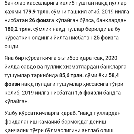
банклар кассаларига келиб тушган нақд пуллар
ҳажми
179,9 трлн.
сўмни ташкил этиб, 2019 йилга
нисбатан
26 фоиз
га кўпайган бўлса, банклардан
180,2 трлн.
сўмлик нақд пуллар берилди ва бу
кўрсаткич олдинги йилга нисбатан
25 фоиз
га
ошди.
Яна бир кўрсаткичга эътибор қаратсак, 2020
йилда савдо ва пуллик хизматлардан банкларга
тушумлар таркибида
85,6 трлн.
сўми ёки
58,4
фоизи
нақд пулдаги тушумлар ҳиссасига тўғри
келиб, 2019 йилга нисбатан
1,6 фоиз
ли бандга
кўпайган.
Ушбу кўрсаткичларга қараб, “нақд пуллардан
фойдаланиш камайиб бормоқда” дейиш
қанчалик тўғри бўлмаслигини англаб олиш