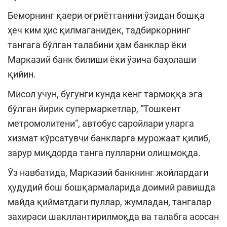
Беморнинг қаери оғриётганини ўзидан бошқа
ҳеч ким ҳис қилмаганидек, тадбиркорнинг
тангага бўлган талабини ҳам банклар ёки
Марказий банк билиши ёки ўзича баҳолаши
қийин.
Мисол учун, бугунги кунда кенг тармоққа эга
бўлган йирик супермаркетлар, “Тошкент
метромолитени”, автобус саройлари уларга
хизмат кўрсатувчи банкларга мурожаат қилиб,
зарур миқдорда танга пулларни олишмоқда.
Ўз навбатида, Марказий банкнинг жойлардаги
ҳудудий бош бошқармаларида доимий равишда
майда қийматдаги пуллар, жумладан, тангалар
захираси шакллантирилмоқда ва талабга асосан