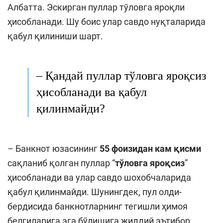
Албатта. Эскирган пуллар тўловга яроқли
ҳисобланади. Шу боис улар савдо нуқталарида
қабул қилиниши шарт.
–
Қандай пуллар тўловга яроқсиз
ҳисобланади
ва
қабул
қилинмайди?
– Банкнот юзасининг
55 фоизидан кам қисми
сақланиб қолган пуллар “
тўловга яроқсиз
”
ҳисобланади ва улар савдо шохобчаларида
қабул қилинмайди. Шунингдек, пул олди-
бердисида банкнотларнинг тегишли ҳимоя
белгиларига эга бўлишига жиддий эътибор