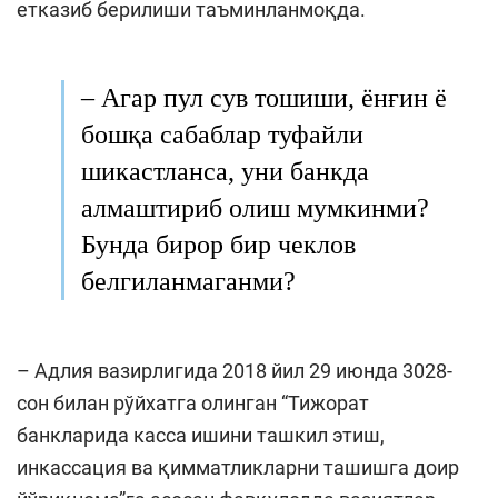
етказиб берилиши таъминланмоқда.
–
Агар пул сув тоши
ш
и, ёнғин ё
бошқа сабаблар туфайли
шикастланса, уни банкда
алмаштириб олиш мумкинми?
Бунда бирор бир чеклов
белгиланмаганми?
– Адлия вазирлигида 2018 йил 29 июнда 3028-
сон билан рўйхатга олинган “Тижорат
банкларида касса ишини ташкил этиш,
инкассация ва қимматликларни ташишга доир