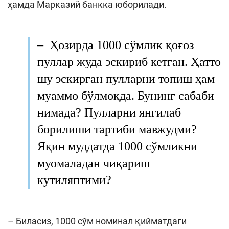
ҳамда Марказий банкка юборилади.
–
Ҳозирда 1000 сўмлик қоғоз
пуллар жуда эскириб кетган. Ҳатто
шу эскирган пулларни топиш ҳам
муаммо бўлмоқда. Бунинг сабаби
нимада? Пулларни янгилаб
борилиши тартиби мавжудми?
Яқин муддатда 1000 сўмликни
муомаладан чиқариш
кутиляптими?
– Биласиз, 1000 сўм номинал қийматдаги