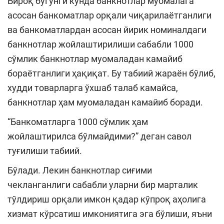
Бироқ бугунги кунда банкнотлар муомалага
асосан банкоматлар орқали чиқарилаётганлиги
ва банкоматлардан асосан йирик номиналдаги
банкнотлар жойлаштирилиши сабабли 1000
сўмлик банкнотлар муомаладан камайиб
бораётганлиги ҳақиқат. Бу табиий жараён бўлиб,
худди товарларга ўхшаб талаб камайса,
банкнотлар ҳам муомаладан камайиб боради.
“Банкоматларга 1000 сўмлик ҳам
жойлаштирилса бўлмайдими?” деган савол
туғилиши табиий.
Бўлади. Лекин банкнотлар сиғими
чекланганлиги сабабли уларни бир марталик
тўлдириш орқали имкон қадар кўпроқ аҳолига
хизмат кўрсатиш имкониятига эга бўлиши, яъни