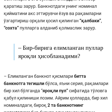
қаратиш зарур. Банкнотдаги унинг номинал
қийматини акс эттирувчи ёзув ва рақамларни
ўзгартириш орқали ҳосил қилинган
“қалбаки”
,
“сохта”
пулларга алданиб қолмаслик зарур.
–
Бир-бирига елимланган пуллар
яроқли ҳисобланадими?
– Елимланган банкнот қисмлари
битта
банкнотга тегишли
бўлса, яъни серия, рақамлари
бир хил бўлганда “
яроқли пул”
сифатида тўловга
қабул қилиниши лозим. Айрим ҳолларда, бир хил
номиналдаги, бироқ
2 та банкнотнинг