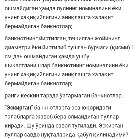
ошмайдиган ҳамда пулнинг номиналини ёки
унинг ҳақиқийлигини аниқлашга халақит
бермайдиган банкнотлар;
банкнотнинг йиртилган, тешилган жойининг
диаметри ёки йиртилиб тушган бурчаги (қисми) 1
см.дан ошмайдиган ҳамда ушбу
шикастланишлар банкнотнинг номиналини ёки
унинг ҳақиқийлигини аниқлашга халақит
бермайдиган банкнотлар;
ранги кескин тарзда ўзгармаган банкнотлар.
“
Эскирган
” банкнотларга эса юқоридаги
талабларга жавоб бера олмайдиган пуллар
киради. Шу ўринда савол туғилади. Эскирган
пуллар савдо нуқталарида қабул қилинадими?