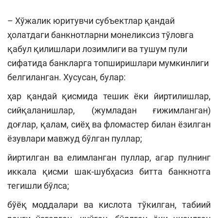
– Хўжалик юритувчи субъектлар қандай
ҳолатдаги банкнотларни монеликсиз тўловга
қабул қилишлари лозимлиги ва тушум пули
сифатида банкларга топширишлари мумкинлиги
белгиланган. Хусусан, булар:
ҳар қандай қисмида тешик ёки йиртилишлар,
сийқаланишлар, (жумладан ғижимланган)
доғлар, қалам, сиёҳ ва фломастер билан ёзилган
ёзувлари мавжуд бўлган пуллар;
йиртилган ва елимланган пуллар, агар пулнинг
иккала қисми шак-шубҳасиз битта банкнотга
тегишли бўлса;
бўёқ моддалари ва кислота тўкилган, табиий