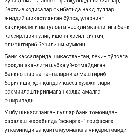
йўриқнома”га асосан фавқулодда вазиятлар,
бахтсиз ҳодисалар оқибатида нақд пуллар
жиддий шикастланган бўлса, уларнинг
ҳақиқийлиги ва тўловга яроқли эканлигига банк
кассирлари тўлиқ ишонч ҳосил қилгач,
алмаштириб берилиши мумкин.
Банк кассаларида шикастланган, лекин тўловга
яроқли эканлиги шубҳа уйғотмайдиган
банкнотлар ва тангаларни алмаштириб
берилиши, ҳеч қандай касса ҳужжатлари
расмийлаштирилмаган ҳолда амалга
оширилади.
Ушбу шикастланган пуллар банк томонидан
саралаш жараёнида “эскирган” тоифасига
ўтказилади ва қайта муомалага чиқарилмайди