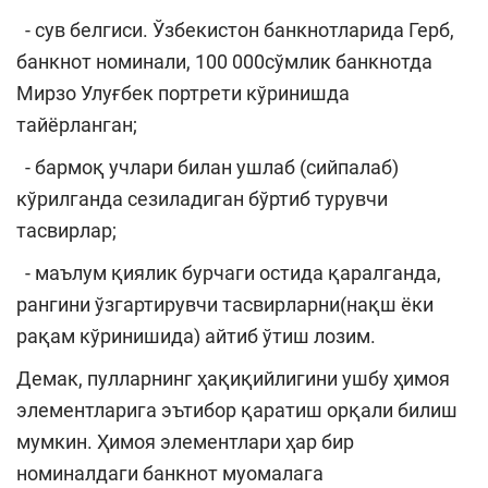
- сув белгиси. Ўзбекистон банкнотларида Герб,
банкнот номинали, 100 000сўмлик банкнотда
Мирзо Улуғбек портрети кўринишда
тайёрланган;
- бармоқ учлари билан ушлаб (сийпалаб)
кўрилганда сезиладиган бўртиб турувчи
тасвирлар;
- маълум қиялик бурчаги остида қаралганда,
рангини ўзгартирувчи тасвирларни(нақш ёки
рақам кўринишида) айтиб ўтиш лозим.
Демак, пулларнинг ҳақиқийлигини ушбу ҳимоя
элементларига эътибор қаратиш орқали билиш
мумкин. Ҳимоя элементлари ҳар бир
номиналдаги банкнот муомалага