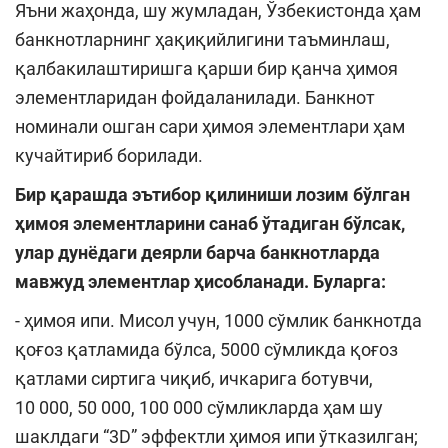
Яъни жаҳонда, шу жумладан, Ўзбекистонда ҳам
банкнотларнинг ҳақиқийлигини таъминлаш,
қалбакилаштиришга қарши бир қанча ҳимоя
элементларидан фойдаланилади. Банкнот
номинали ошган сари ҳимоя элементлари ҳам
кучайтириб борилади.
Бир қарашда эътибор қилиниши лозим бўлган
ҳимоя элементларини санаб ўтадиган бўлсак,
улар дунёдаги деярли барча банкнотларда
мавжуд элементлар ҳисобланади. Буларга:
- ҳимоя ипи. Мисол учун, 1000 сўмлик банкнотда
қоғоз қатламида бўлса, 5000 сўмликда қоғоз
қатлами сиртига чиқиб, ичкарига ботувчи,
10 000, 50 000, 100 000 сўмликларда ҳам шу
шаклдаги “3D” эффектли ҳимоя ипи ўтказилган;