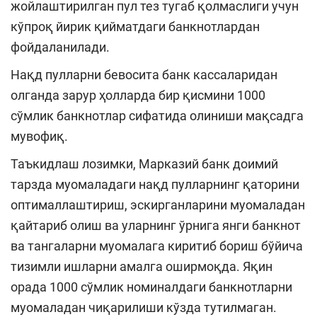
жойлаштирилган пул тез тугаб қолмаслиги учун
кўпроқ йирик қийматдаги банкнотлардан
фойдаланилади.
Нақд пулларни бевосита банк кассаларидан
олганда зарур ҳолларда бир қисмини 1000
сўмлик банкнотлар сифатида олиниши мақсадга
мувофиқ.
Таъкидлаш лозимки, Марказий банк доимий
тарзда муомаладаги нақд пулларнинг қаторини
оптималлаштириш, эскирганларини муомаладан
қайтариб олиш ва уларнинг ўрнига янги банкнот
ва тангаларни муомалага киритиб бориш бўйича
тизимли ишларни амалга оширмоқда. Яқин
орада 1000 сўмлик номиналдаги банкнотларни
муомаладан чиқарилиши кўзда тутилмаган.