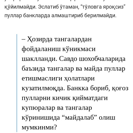
қўйилмайди. Эслатиб ўтаман, “тўловга яроқсиз”
пуллар банкларда алмаштириб берилмайди.
–
Ҳозирда тангалардан
фойдаланиш кўникмаси
шаклланди. Савдо шохобчаларида
баъзида тангалар ва майда пуллар
етишмаслиги ҳолатлари
кузатилмоқда. Банкка бориб, қоғоз
пулларни кичик қийматдаги
купюралар ва тангалар
кўринишида “майдалаб” олиш
мумкинми?