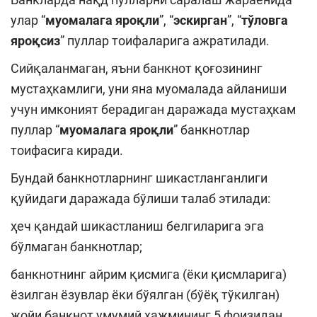
улар “
муомалага яроқли
”, “
эскирган
”, “
тўловга
яроқсиз
” пуллар тоифаларига ажратилади.
Сийқаланмаган, яъни банкнот қоғозининг
мустаҳкамлиги, уни яна муомалада айланиши
учун имконият берадиган даражада мустаҳкам
пуллар “
муомалага яроқли
” банкнотлар
тоифасига киради.
Бундай банкнотларнинг шикастланганлиги
қуйидаги даражада бўлиши талаб этилади:
ҳеч қандай шикастланиш белгиларига эга
бўлмаган банкнотлар;
банкнотнинг айрим қисмига (ёки қисмларига)
ёзилган ёзувлар ёки бўялган (бўёқ тўкилган)
жойи банкнот умумий ҳажмининг 5 фоизидан