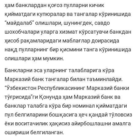
ҳам банклардан қоғоз пулларни кичик
қийматдаги купюралар ва тангалар кўринишида
“майдалаб” олишлари, шунингдек, савдо
шохобчалари уларга хизмат кўрсатувчи банкдан
ҳисоб рақамларидаги маблағлар доирасида
нақд пулларнинг бир қисмини танга кўринишида
олишлари ҳам мумкин.
Банкларни эса уларнинг талабларига кўра
Марказий банк тангалар билан таъминлайди.
“Ўзбекистон Республикасининг Марказий банки
тўғрисида”ги Қонунда ҳам Марказий банк ва
банклар талабга кўра бир номинал қийматдаги
пул белгиларини бошқасига ҳеч қандай тўловсиз
ёки воситачилик ҳақисиз айирбошлашни амалга
ошириши белгиланган.