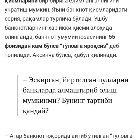
қисмларини
бир-бирига елимланганлигини
учратиш мумкин. Яъни банкнот қисмларидаги
серия, рақамлар турлича бўлади. Ушбу
банкнотларнинг ҳар икки қисми алоҳида
олинганда, банкнот умумий юзасининг
55
фоизидан кам бўлса “тўловга яроқсиз”
деб
топилади. Аксинча бўлса, қабул қилинади.
– Эскирган, йиртилган пулларни
банкларда алмаштириб олиш
мумкинми? Бунинг тартиби
қандай?
– Агар банкнот юқорида айтиб ўтилган “тўловга