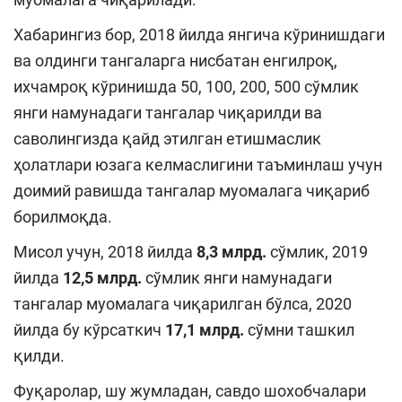
Хабарингиз бор, 2018 йилда янгича кўринишдаги
ва олдинги тангаларга нисбатан енгилроқ,
ихчамроқ кўринишда 50, 100, 200, 500 сўмлик
янги намунадаги тангалар чиқарилди ва
саволингизда қайд этилган етишмаслик
ҳолатлари юзага келмаслигини таъминлаш учун
доимий равишда тангалар муомалага чиқариб
борилмоқда.
Мисол учун, 2018 йилда
8,3 млрд.
сўмлик, 2019
йилда
12,5 млрд.
сўмлик янги намунадаги
тангалар муомалага чиқарилган бўлса, 2020
йилда бу кўрсаткич
17,1 млрд.
сўмни ташкил
қилди.
Фуқаролар, шу жумладан, савдо шохобчалари