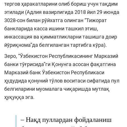
тергов ҳаракатларини олиб бориш учун тақдим
этилади (Адлия вазирлигида 2018 йил 29 июнда
3028-сон билан рўйхатга олинган “Тижорат
банкларида касса ишини ташкил этиш,
инкассация ва қимматликларни ташишга доир
йўриқнома”да белгиланган тартибга кўра).
Зеро, “Ўзбекистон Республикасининг Марказий
банки тўғрисида”ги Қонунга асосан фақатгина
Марказий банк Ўзбекистон Республикаси
ҳудудида қонуний тўлов воситаси сифатида пул
белгиларини муомалага чиқаришда мутлақ
ҳуқуққа эга.
– Нақд пуллардан фойдаланиш