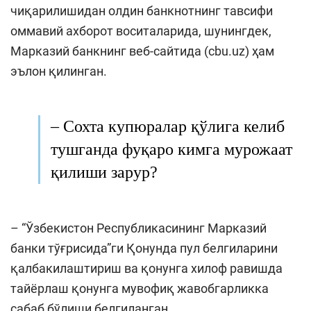
чиқарилишидан олдин банкнотнинг тавсифи
оммавий ахборот воситаларида, шунингдек,
Марказий банкнинг веб-сайтида (cbu.uz) ҳам
эълон қилинган.
– Сохта купюралар қўлига келиб
тушганда фуқаро кимга мурожаат
қилиши зарур?
– “Ўзбекистон Республикасининг Марказий
банки тўғрисида”ги Қонунда пул белгиларини
қалбакилаштириш ва қонунга хилоф равишда
тайёрлаш қонунга мувофиқ жавобгарликка
сабаб бўлиши белгиланган.