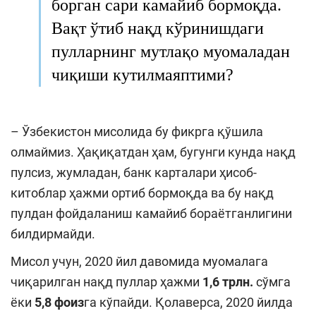
борган сари камайиб бормоқда.
Вақт ўтиб нақд кўринишдаги
пулларнинг мутлақо муомаладан
чиқиши
кутилмаяптими
?
– Ўзбекистон мисолида бу фикрга қўшила
олмаймиз. Ҳақиқатдан ҳам, бугунги кунда нақд
пулсиз, жумладан, банк карталари ҳисоб-
китоблар ҳажми ортиб бормоқда ва бу нақд
пулдан фойдаланиш камайиб бораётганлигини
билдирмайди.
Мисол учун, 2020 йил давомида муомалага
чиқарилган нақд пуллар ҳажми
1,6 трлн.
сўмга
ёки
5,8 фоиз
га кўпайди. Қолаверса, 2020 йилда