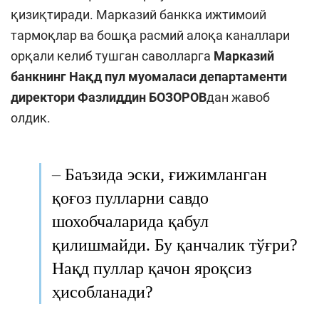
қизиқтиради. Марказий банкка ижтимоий
тармоқлар ва бошқа расмий алоқа каналлари
орқали келиб тушган саволларга
Марказий
банк
нинг
Нақд пул муомаласи департаменти
директори Фазлиддин БОЗОРОВ
дан жавоб
олдик.
–
Баъзида эски, ғижимланган
қоғоз пулларни савдо
шохобчаларида қабул
қилишмайди.
Бу қанчалик т
ўғри?
Нақд пуллар қачон яроқсиз
ҳисобланади?