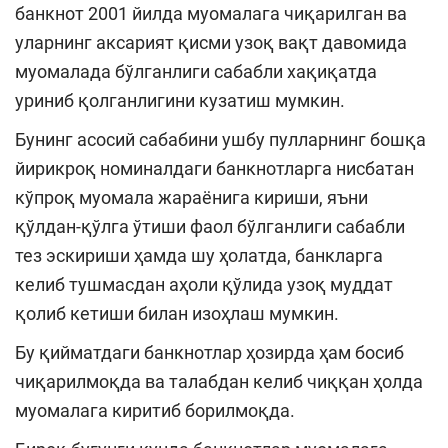
банкнот 2001 йилда муомалага чиқарилган ва
уларнинг аксарият қисми узоқ вақт давомида
муомалада бўлганлиги сабабли хақиқатда
уриниб қолганлигини кузатиш мумкин.
Бунинг асосий сабабини ушбу пулларнинг бошқа
йирикроқ номиналдаги банкнотларга нисбатан
кўпроқ муомала жараёнига кириши, яъни
қўлдан-қўлга ўтиши фаол бўлганлиги сабабли
тез эскириши ҳамда шу ҳолатда, банкларга
келиб тушмасдан аҳоли қўлида узоқ муддат
қолиб кетиши билан изоҳлаш мумкин.
Бу қийматдаги банкнотлар ҳозирда ҳам босиб
чиқарилмоқда ва талабдан келиб чиққан ҳолда
муомалага киритиб борилмоқда.