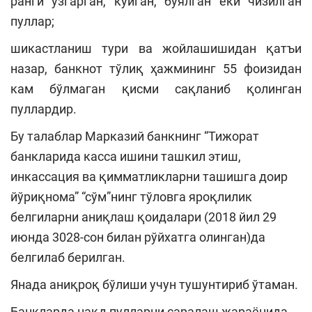
ранги ўзгарган, куйган, бўялган ёки чизилган
пуллар;
шикастланиш тури ва жойлашишидан қатъи
назар, банкнот тўлиқ ҳажмининг 55 фоизидан
кам бўлмаган қисми сақланиб қолинган
пуллардир.
Бу талаблар Марказий банкнинг “Тижорат
банкларида касса ишини ташкил этиш,
инкассация ва қимматликларни ташишга доир
йўриқнома” “сўм”нинг тўловга яроқлилик
белгиларни аниқлаш қоидалари (2018 йил 29
июнда 3028-сон билан рўйхатга олинган)да
белгилаб берилган.
Янада аниқроқ бўлиши учун тушунтириб ўтаман.
Банкларда нақд пулларни саралаш жараёнида