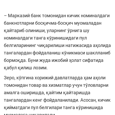
– Марказий банк томонидан кичик номиналдаги
банкнотларни босқичма-босқич муомаладан
қайтариб олиниши, уларнинг ўрнига шу
номиналдаги танга кўринишидаги пул
белгиларининг чиқарилиши натижасида аҳолида
тангалардан фойдаланиш кўникмаси шаклланиб
бормоқда. Буни жуда ижобий ҳолат сифатида
қабул қилиш лозим.
Зеро, кўпгина хорижий давлатларда ҳам аҳоли
томонидан товар ва хизматлар учун тўловларни
амалга оширишда, қайтим қайтаришда
тангалардан кенг фойдаланилади. Асосан, кичик
қийматдаги пул белгилари танга кўринишида
муомалага чиқарилади.