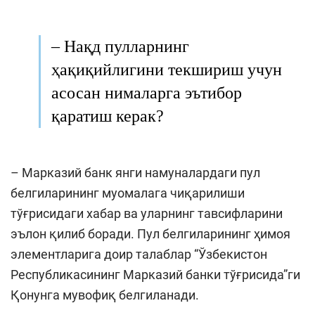
– Нақд пулларнинг
ҳақиқийлигини текшириш учун
асосан нималарга эътибор
қаратиш керак?
– Марказий банк янги намуналардаги пул
белгиларининг муомалага чиқарилиши
тўғрисидаги хабар ва уларнинг тавсифларини
эълон қилиб боради. Пул белгиларининг ҳимоя
элементларига доир талаблар “Ўзбекистон
Республикасининг Марказий банки тўғрисида”ги
Қонунга мувофиқ белгиланади.