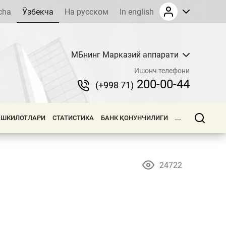
cha
Ўзбекча
На русском
In english
МБнинг Марказий аппарати
Ишонч телефони
200-00-44
(+998 71)
АШКИЛОТЛАРИ
СТАТИСТИКА
БАНК ҚОНУНЧИЛИГИ
...
24722