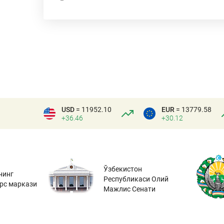
USD
= 11952.10
EUR
= 13779.58
+36.46
+30.12
Ўзбекистон
нинг
Республикаси Олий
урс маркази
Мажлис Сенати