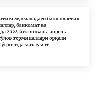
латига муомаладаги банк пластик
аллар, банкомат ва
да 2024 йил январь-апрель
тўлов терминаллари орқали
тўғрисида маълумот