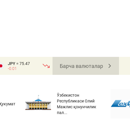
JPY
= 75.47
Барча валюталар
-0.01
Ўзбекистон
Республикаси Олий
Ҳукумат
Мажлис қонунчилик
пал...