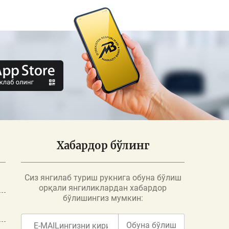
Хабардор бўлинг
Сиз янгилаб туриш рукнига обуна бўлиш
орқали янгиликлардан хабардор
бўлишингиз мумкин:
Обуна бўлиш