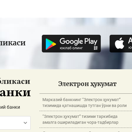
ликаси
Электрон ҳукумат
Марказий банкнинг “Электрон ҳукумат”
тизимида қатнашишда тутган ўрни ва роли
ий банки
“Электрон ҳукумат” тизими таркибида
амалга ошириладиган чора-тадбирлар