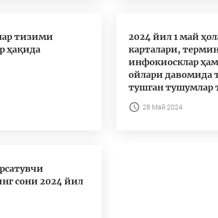
лар тизими
2024 йил 1 май ҳо
р ҳақида
карталари, термин
инфокиосклар ҳам
ойлари давомида 
тушган тушумлар 
28 Май 2024
рсатувчи
нг сони 2024 йил