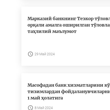
Марказий банкнинг Тезкор тўлов
орқали амалга оширилган тўловла
таҳлилий маълумот
29 Май 2024
Масофадан банк хизматларини кў
тизимлардан фойдаланувчиларни
1 май ҳолатига
8 Май 2024