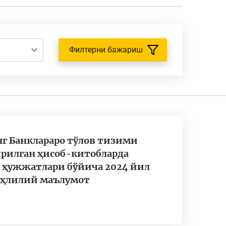
Филтерни бажариш
г Банклараро тўлов тизими
ирилган ҳисоб-китобларда
в ҳужжатлари бўйича 2024 йил
таҳлилий маълумот