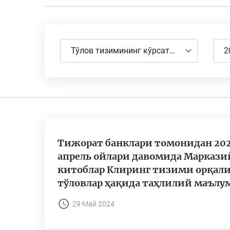
Тўлов тизимининг кўрсаткичлари
2
Тижорат банклари томонидан 20
апрель ойлари давомида Маркази
китоблар Клиринг тизими орқали
тўловлар ҳақида таҳлилий маълу
29 Май 2024