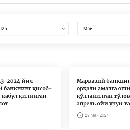
026
Май
23-2024 йил
Марказий банкнин
й банкнинг ҳисоб-
орқали амалга ош
 қабул қилинган
қўлланилган тўло
мот
апрель ойи учун 
29 Май 2024