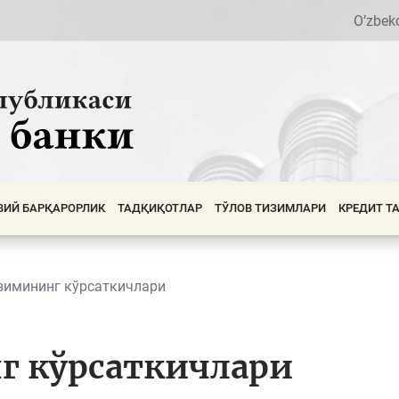
O’zbek
ВИЙ БАРҚАРОРЛИК
ТАДҚИҚОТЛАР
ТЎЛОВ ТИЗИМЛАРИ
КРЕДИТ Т
зимининг кўрсаткичлари
г кўрсаткичлари