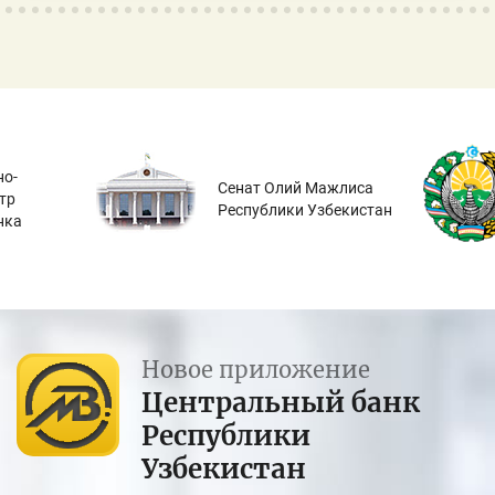
о-
Сенат Олий Мажлиса
тр
Республики Узбекистан
нка
Новое приложение
Центральный банк
Республики
Узбекистан