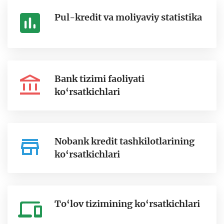
Pul-kredit va moliyaviy statistika
Bank tizimi faoliyati
ko‘rsatkichlari
Nobank kredit tashkilotlarining
ko‘rsatkichlari
To‘lov tizimining ko‘rsatkichlari