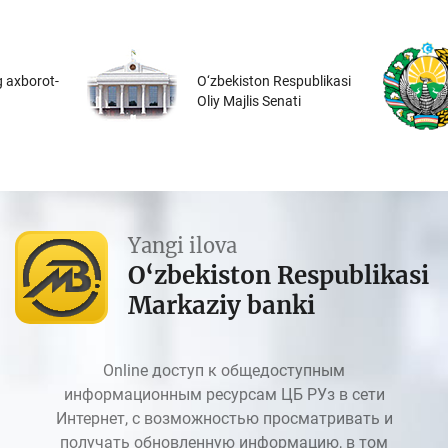
 axborot-
O‘zbekiston Respublikasi
Oliy Majlis Senati
Yangi ilova
O‘zbekiston Respublikasi
Markaziy banki
Online доступ к общедоступным
информационным ресурсам ЦБ РУз в сети
Интернет, с возможностью просматривать и
получать обновленную информацию, в том