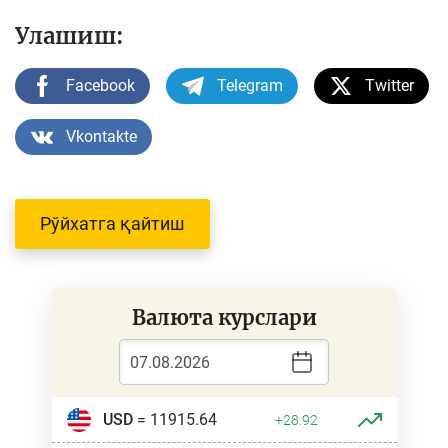
Улашиш:
Facebook
Telegram
Twitter
Vkontakte
Рўйхатга қайтиш
Валюта курслари
USD
= 11915.64
+28.92