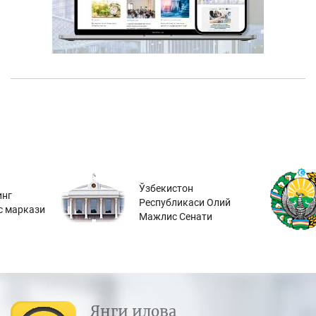
Ўзбекистон
инг
Республикаси Олий
с маркази
Мажлис Сенати
Янги илова