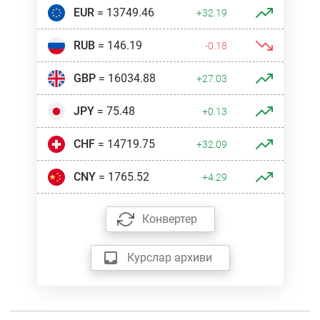
EUR
= 13749.46
+32.19
RUB
= 146.19
-0.18
GBP
= 16034.88
+27.03
JPY
= 75.48
+0.13
CHF
= 14719.75
+32.09
CNY
= 1765.52
+4.29
Конвертер
Курслар архиви