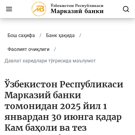
Бош саҳифа
Банк ҳақида
Фаолият очиқлиги
Давлат харидлари тўғрисида маълумот
Ўзбекистон Республикаси
Марказий банки
томонидан 2025 йил 1
январдан 30 июнга қадар
Кам баҳоли ва тез