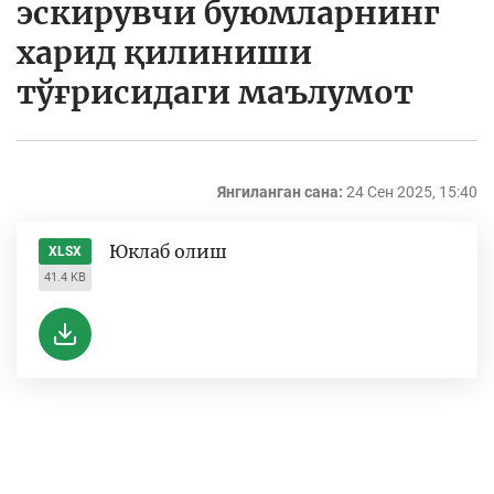
эскирувчи буюмларнинг
харид қилиниши
тўғрисидаги маълумот
Янгиланган сана:
24 Сен 2025, 15:40
Юклаб олиш
XLSX
41.4 KB