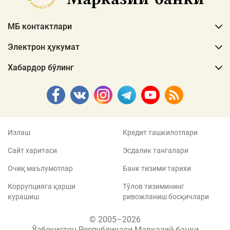
МБ контактлари
Электрон ҳукумат
Хабардор бўлинг
Излаш
Кредит ташкилотлари
Сайт харитаси
Эсдалик тангалари
Очиқ маълумотлар
Банк тизими тарихи
Коррупцияга қарши
Тўлов тизимининг
курашиш
ривожланиш босқичлари
© 2005–2026
Ўзбекистон Республикаси Марказий банки