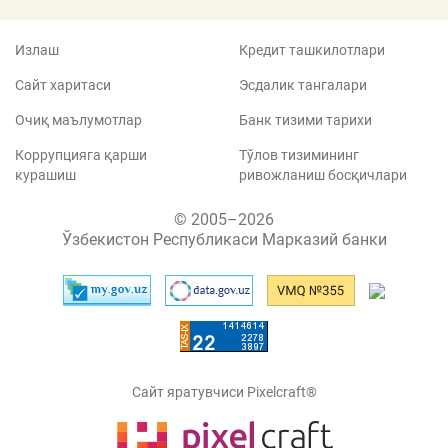
Излаш
Кредит ташкилотлари
Сайт харитаси
Эсдалик тангалари
Очиқ маълумотлар
Банк тизими тарихи
Коррупцияга қарши
Тўлов тизимининг
курашиш
ривожланиш босқичлари
© 2005–2026
Ўзбекистон Республикаси Марказий банки
Сайт яратувчиси Pixelcraft®