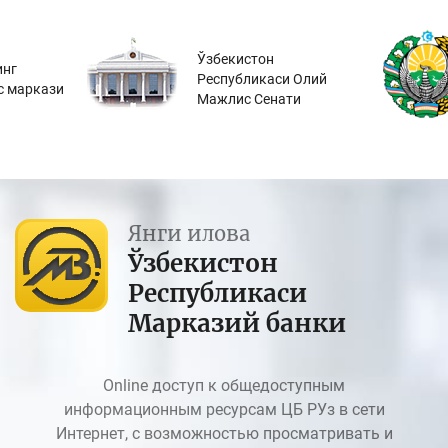
Ўзбекистон
инг
Республикаси Олий
с маркази
Мажлис Сенати
Янги илова
Ўзбекистон
Республикаси
Марказий банки
Online доступ к общедоступным
информационным ресурсам ЦБ РУз в сети
Интернет, с возможностью просматривать и