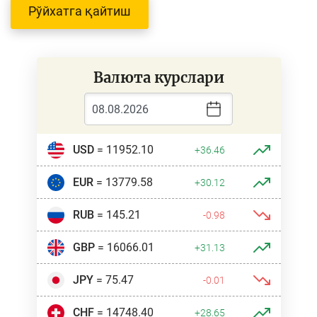
Рўйхатга қайтиш
Валюта курслари
USD
= 11952.10
+36.46
EUR
= 13779.58
+30.12
RUB
= 145.21
-0.98
GBP
= 16066.01
+31.13
JPY
= 75.47
-0.01
CHF
= 14748.40
+28.65