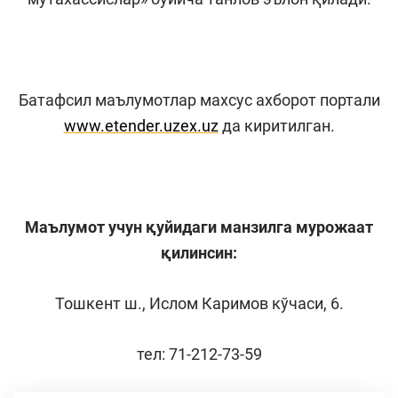
Батафсил маълумотлар махсус ахборот портали
www.еtender.uzex.uz
да киритилган.
Маълумот учун қуйидаги манзилга мурожаат
қилинсин:
Тошкент ш., Ислом Каримов кўчаси, 6.
тел: 71-212-73-59