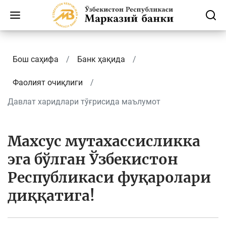
Бош саҳифа
Банк ҳақида
Фаолият очиқлиги
Давлат харидлари тўғрисида маълумот
Махсус мутахассисликка
эга бўлган Ўзбекистон
Республикаси фуқаролари
диққатига!