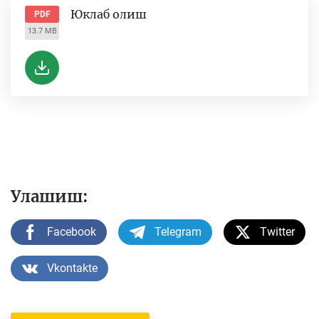
Юклаб олиш
PDF
13.7 MB
Улашиш:
Facebook
Telegram
Twitter
Vkontakte