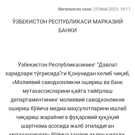
Янгиланган сана:
25 Май 2023, 18:11
ЎЗБЕКИСТОН РЕСПУБЛИКАСИ МАРКАЗИЙ
БАНКИ
Ўзбекистон Республикасининг “Давлат
харидлари тўғрисида”ги Қонунидан келиб чиқиб,
«Молиявий саводхонликни ошириш ва банк
мутахассисларини қайта тайёрлаш
департаментининг молиявий саводхонликни
ошириш бўйича медиа маҳсулотларини ишлаб
чиқариш жараёнига фуқаровий ҳуқуқий
шартнома асосида жалб этиладиган
мутахассислар» бўйича танлов эълон қилади.