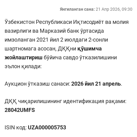
Янгиланган сана:
21 Апр 2026, 09:30
Ўзбекистон Республикаси Иқтисодиёт ва молия
вазирлиги ва Марказий банк ўртасида
имзоланган 2021 йил 2 июлдаги 2-сонли
шартномага асосан, ДҚҚни
қўшимча
жойлаштириш
бўйича савдо ўтказилишини
эълон қилади:
Аукцион ўтказиш санаси:
202
6
йил
21
апрель
.
ДҚҚ чиқарилишининг идентификация рақами:
28042UMFS
ISIN код:
UZA000005753