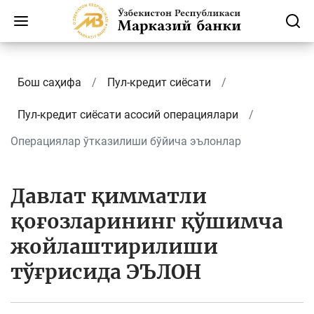
Бош саҳифа
Пул-кредит сиёсати
Пул-кредит сиёсати асосий операциялари
Операциялар ўтказилиши бўйича эълонлар
Давлат қимматли
қоғозларининг қўшимча
жойлаштирилиши
тўғрисида ЭЪЛОН