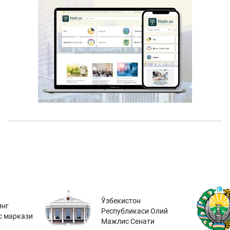
Ўзбекистон
инг
Республикаси Олий
с маркази
Мажлис Сенати