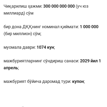
Чиқарилиш ҳажми:
3
00 000 000 000
(уч юз
миллиард) сўм
бир дона ДҚҚнинг номинал қиймати:
1 000 000
(бир миллион) сўм;
муомала даври:
10
74
кун
;
мажбуриятларнинг сўндириш санаси:
2029
йил 1
апрель
;
мажбурият бўйича даромад тури:
купон
;