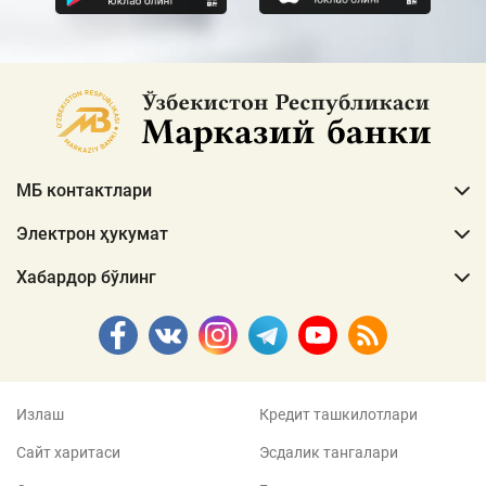
МБ контактлари
Электрон ҳукумат
Хабардор бўлинг
Излаш
Кредит ташкилотлари
Сайт харитаси
Эсдалик тангалари