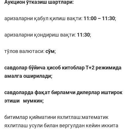
Аукцион ўтказиш шартлари:
аризаларни қабул қилиш вақти:
11:00 – 11:30
;
аризаларни қондириш вақти:
11:30
;
тўлов валютаси:
сўм
;
савдолар бўйича ҳисоб китоблар Т+
2
режимида
амалга оширилади;
савдоларда фақат бирламчи дилерлар иштирок
этиши мумкин
;
битимлар қийматини яхлитлаш:математик
яхлитлаш усули билан вергулдан кейин иккита