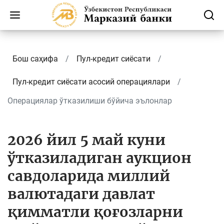
Бош саҳифа
Пул-кредит сиёсати
Пул-кредит сиёсати асосий операциялари
Операциялар ўтказилиши бўйича эълонлар
2026 йил 5 май куни
ўтказиладиган аукцион
савдоларида миллий
валютадаги давлат
қимматли қоғозларни