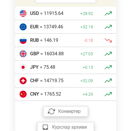
USD
= 11915.64
+28.92
EUR
= 13749.46
+32.19
RUB
= 146.19
-0.18
GBP
= 16034.88
+27.03
JPY
= 75.48
+0.13
CHF
= 14719.75
+32.09
CNY
= 1765.52
+4.29
Конвертер
Курслар архиви