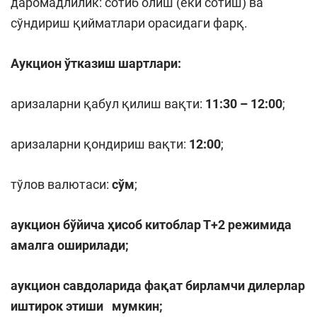
даромадлилик: сотиб олиш (ёки сотиш) ва
сўндириш қийматлари орасидаги фарқ.
Аукцион ўтказиш шартлари:
аризаларни қабул қилиш вақти:
11:30 – 12:00
;
аризаларни қондириш вақти:
12:00
;
тўлов валютаси:
сўм
;
а
укцион бўйича ҳисоб китоблар Т+2 режимида
амалга оширилади;
аукцион савдоларида фақат бирламчи дилерлар
иштирок этиши мумкин
;