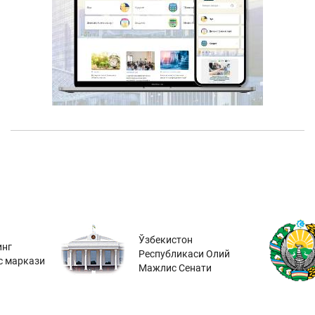
Ўзбекистон
инг
Республикаси Олий
с маркази
Мажлис Сенати