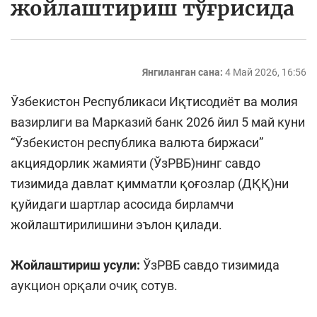
жойлаштириш тўғрисида
Янгиланган сана:
4 Май 2026, 16:56
Ўзбекистон Республикаси Иқтисодиёт ва молия
вазирлиги ва Марказий банк 2026 йил 5 май куни
“Ўзбекистон республика валюта биржаси”
акциядорлик жамияти (ЎзРВБ)нинг савдо
тизимида давлат қимматли қоғозлар (ДҚҚ)ни
қуйидаги шартлар асосида бирламчи
жойлаштирилишини эълон қилади.
Жойлаштириш усули
:
ЎзРВБ савдо тизимида
аукцион орқали очиқ сотув.