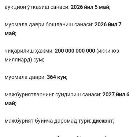
аукцион ўтказиш санаси:
2026
йил 5
май
;
муомала даври бошланиш санаси:
2026
йил 7
май
;
чиқарилиш ҳажми:
200 000 000 000
(икки юз
миллиард) сўм;
муомала даври:
364 кун
;
мажбуриятларнинг сўндириш санаси:
2027 йил
6
май
;
мажбурият бўйича даромад тури:
дисконт
;