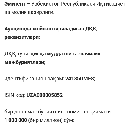
Эмитент
– Ўзбекистон Республикаси Иқтисодиёт
ва молия вазирлиги.
Аукционда жойлаштириладиган ДҚҚ
реквизитлари
:
ДҚҚ тури:
қисқа муддатли ғазначилик
мажбуриятлари
;
идентификацион рақам:
24135UMFS
;
ISIN код:
UZA000005852
бир дона мажбуриятнинг номинал қиймати:
1 000 000
(бир миллион) сўм;