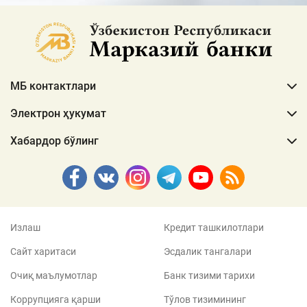
МБ контактлари
Электрон ҳукумат
Хабардор бўлинг
Излаш
Кредит ташкилотлари
Сайт харитаси
Эсдалик тангалари
Очиқ маълумотлар
Банк тизими тарихи
Коррупцияга қарши
Тўлов тизимининг