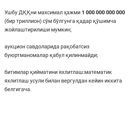
Ушбу ДҚҚни махсимал ҳажми
1
0
00 000 000 000
(бир триллион) сўм бўлгунга қадар қўшимча
жойлаштирилиши мумкин;
аукцион савдоларида рақобатсиз
буюртманомалар қабул қилинмайди;
битимлар қийматини яхлитлаш:математик
яхлитлаш усули билан вергулдан кейин иккита
белгигача.