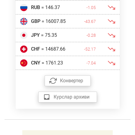
RUB
= 146.37
-1.05
GBP
= 16007.85
-43.67
JPY
= 75.35
-0.28
CHF
= 14687.66
-52.17
CNY
= 1761.23
-7.04
Конвертер
Курслар архиви