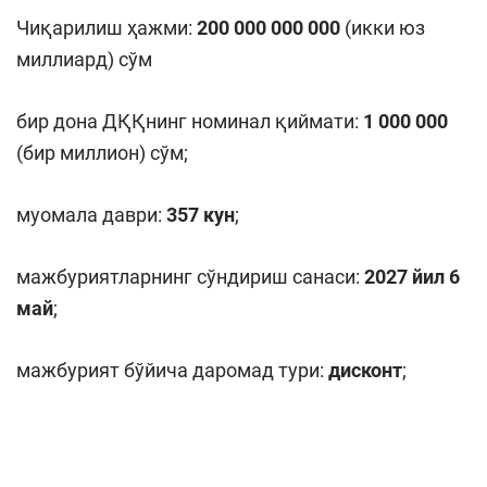
Чиқарилиш ҳажми:
2
00 000 000 000
(икки юз
миллиард) сўм
бир дона ДҚҚнинг номинал қиймати:
1 000 000
(бир миллион) сўм;
муомала даври:
3
57
кун
;
мажбуриятларнинг сўндириш санаси:
202
7 йил
6
май
;
мажбурият бўйича даромад тури:
дисконт
;