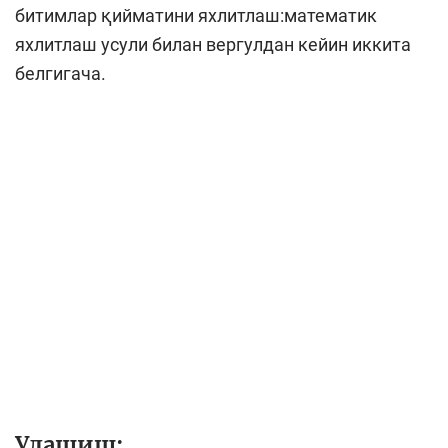
битимлар қийматини яхлитлаш:математик
яхлитлаш усули билан вергулдан кейин иккита
белгигача.
Улашиш: