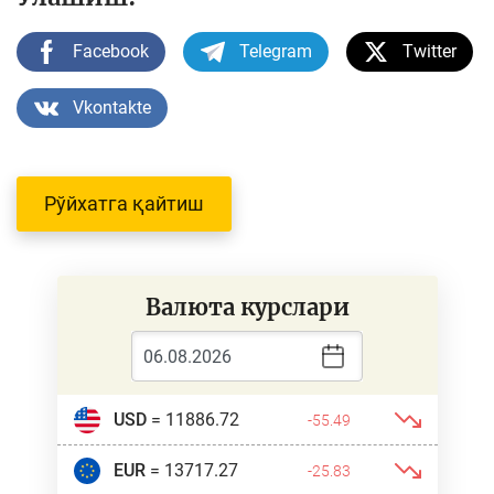
Facebook
Telegram
Twitter
Vkontakte
Рўйхатга қайтиш
Валюта курслари
USD
= 11886.72
-55.49
EUR
= 13717.27
-25.83