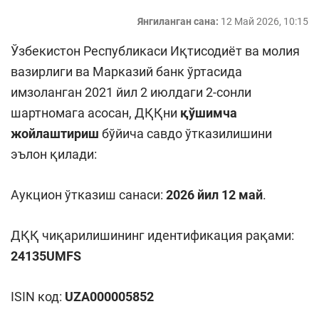
Янгиланган сана:
12 Май 2026, 10:15
Ўзбекистон Республикаси Иқтисодиёт ва молия
вазирлиги ва Марказий банк ўртасида
имзоланган 2021 йил 2 июлдаги 2-сонли
шартномага асосан, ДҚҚни
қўшимча
жойлаштириш
бўйича савдо ўтказилишини
эълон қилади:
Аукцион ўтказиш санаси:
2026 йил
12
май
.
ДҚҚ чиқарилишининг идентификация рақами:
24135UMFS
ISIN код:
UZA000005852