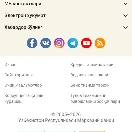
МБ контактлари
Электрон ҳукумат
Хабардор бўлинг
Излаш
Кредит ташкилотлари
Сайт харитаси
Эсдалик тангалари
Очиқ маълумотлар
Банк тизими тарихи
Коррупцияга қарши
Тўлов тизимининг
курашиш
ривожланиш босқичлари
© 2005–2026
Ўзбекистон Республикаси Марказий банки