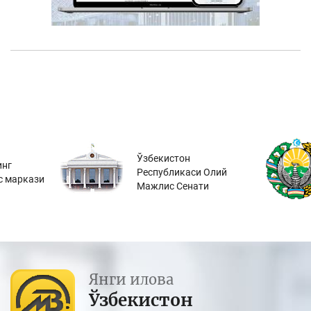
Ўзбекистон
инг
Республикаси Олий
с маркази
Мажлис Сенати
Янги илова
Ўзбекистон