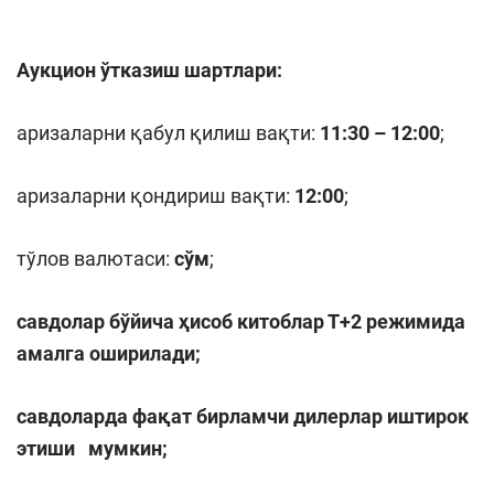
Аукцион ўтказиш шартлари:
аризаларни қабул қилиш вақти:
11:30 – 12:00
;
аризаларни қондириш вақти:
12:00
;
тўлов валютаси:
сўм
;
савдолар бўйича ҳисоб китоблар Т+
2
режимида
амалга оширилади;
савдоларда фақат бирламчи дилерлар иштирок
этиши мумкин
;