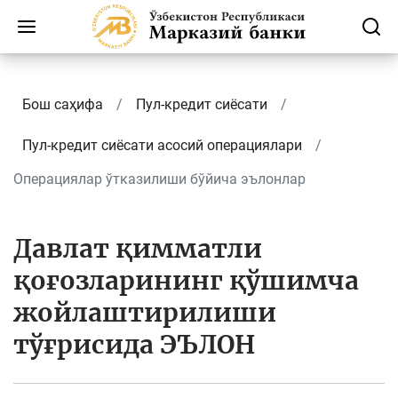
Бош саҳифа
Пул-кредит сиёсати
Пул-кредит сиёсати асосий операциялари
Операциялар ўтказилиши бўйича эълонлар
Давлат қимматли
қоғозларининг қўшимча
жойлаштирилиши
тўғрисида ЭЪЛОН