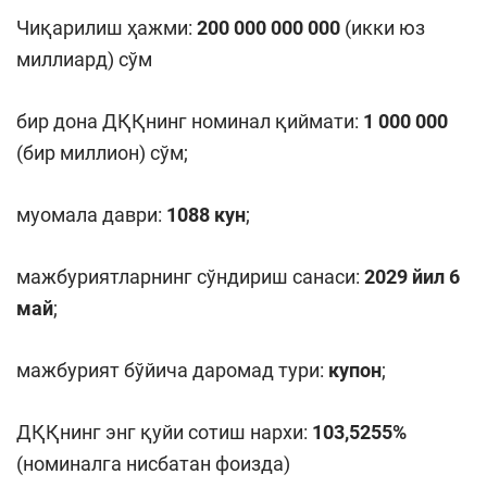
Чиқарилиш ҳажми:
200 000 000 000
(икки юз
миллиард) сўм
бир дона ДҚҚнинг номинал қиймати:
1 000 000
(бир миллион) сўм;
муомала даври:
10
88
кун
;
мажбуриятларнинг сўндириш санаси:
2029
йил 6
май
;
мажбурият бўйича даромад тури:
купон
;
ДҚҚнинг энг қуйи сотиш нархи:
103
,
5255
%
(номиналга нисбатан фоизда)