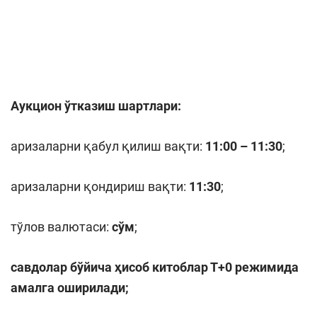
Аукцион ўтказиш шартлари:
аризаларни қабул қилиш вақти:
11:00 – 11:30
;
аризаларни қондириш вақти:
11:
3
0
;
тўлов валютаси:
сўм
;
савдолар бўйича ҳисоб китоблар Т+
0
режимида
амалга оширилади;