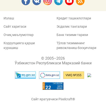
Излаш
Кредит ташкилотлари
Сайт харитаси
Эсдалик тангалари
Очиқ маълумотлар
Банк тизими тарихи
Коррупцияга қарши
Тўлов тизимининг
курашиш
ривожланиш босқичлари
© 2005–2026
Ўзбекистон Республикаси Марказий банки
Сайт яратувчиси Pixelcraft®