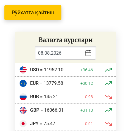
Рўйхатга қайтиш
Валюта курслари
USD
= 11952.10
+36.46
EUR
= 13779.58
+30.12
RUB
= 145.21
-0.98
GBP
= 16066.01
+31.13
JPY
= 75.47
-0.01