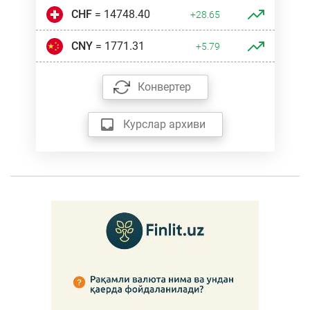
CHF
= 14748.40
+28.65
CNY
= 1771.31
+5.79
Конвертер
Курслар архиви