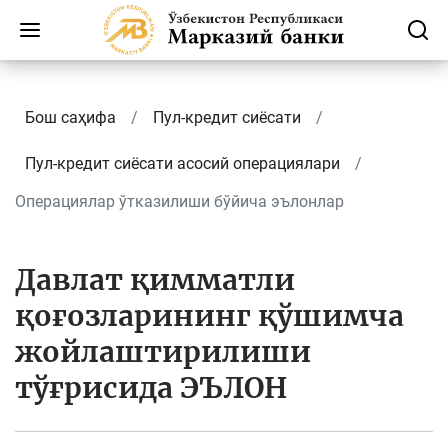
Бош саҳифа
Пул-кредит сиёсати
Пул-кредит сиёсати асосий операциялари
Операциялар ўтказилиши бўйича эълонлар
Давлат қимматли
қоғозларининг қўшимча
жойлаштирилиши
тўғрисида ЭЪЛОН