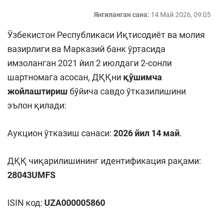
Янгиланган сана:
14 Май 2026, 09:05
Ўзбекистон Республикаси Иқтисодиёт ва молия
вазирлиги ва Марказий банк ўртасида
имзоланган 2021 йил 2 июлдаги 2-сонли
шартномага асосан, ДҚҚни
қўшимча
жойлаштириш
бўйича савдо ўтказилишини
эълон қилади:
Аукцион ўтказиш санаси:
202
6
йил
14
май
.
ДҚҚ чиқарилишининг идентификация рақами:
28043UMFS
ISIN код:
UZA000005860