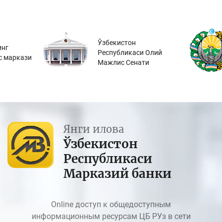
Ўзбекистон
инг
Республикаси Олий
с маркази
Мажлис Сенати
Янги илова
Ўзбекистон
Республикаси
Марказий банки
Online доступ к общедоступным
информационным ресурсам ЦБ РУз в сети