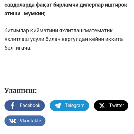
савдоларда фақат бирламчи дилерлар иштирок
этиши мумкин
;
битимлар қийматини яхлитлаш:математик
яхлитлаш усули билан вергулдан кейин иккита
белгигача.
Улашиш:
Facebook
Telegram
Twitter
Vkontakte