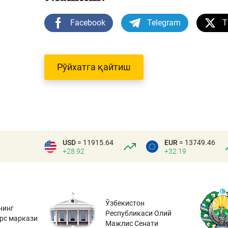
Facebook
Telegram
T
Рўйхатга қайтиш
USD
= 11915.64
EUR
= 13749.46
+28.92
+32.19
Ўзбекистон
нинг
Республикаси Олий
урс маркази
Мажлис Сенати