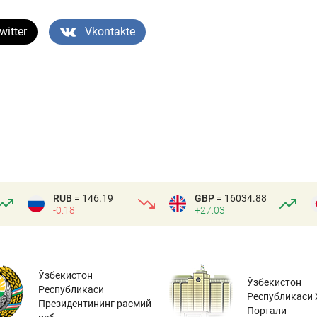
witter
Vkontakte
RUB
= 146.19
GBP
= 16034.88
-0.18
+27.03
Ўзбекистон
Ўзбекистон
Республикаси
Республикаси 
Президентининг расмий
Портали