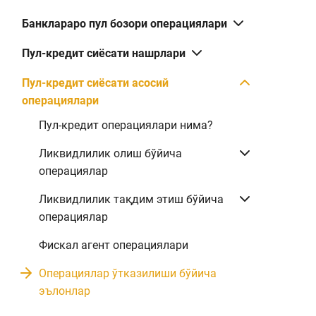
Банклараро пул бозори операциялари
Пул-кредит сиёсати нашрлари
Пул-кредит сиёсати асосий
операциялари
Пул-кредит операциялари нима?
Ликвидлилик олиш бўйича
операциялар
Ликвидлилик тақдим этиш бўйича
операциялар
Фискал агент операциялари
Операциялар ўтказилиши бўйича
эълонлар