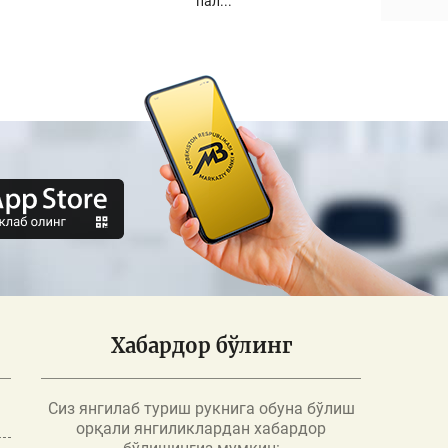
пал...
Хабардор бўлинг
Сиз янгилаб туриш рукнига обуна бўлиш
орқали янгиликлардан хабардор