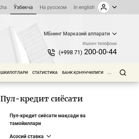
cha
Ўзбекча
На русском
In english
МБнинг Марказий аппарати
Ишонч телефони
200-00-44
(+998 71)
АШКИЛОТЛАРИ
СТАТИСТИКА
БАНК ҚОНУНЧИЛИГИ
...
Пул-кредит сиёсати
Пул-кредит сиёсати мақсади ва
тамойиллари
Асосий ставка