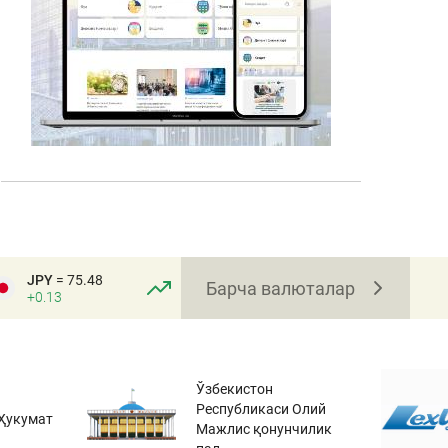
JPY
= 75.48
Барча валюталар
+0.13
Ўзбекистон
Республикаси Олий
Ҳукумат
Мажлис қонунчилик