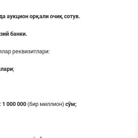
да аукцион орқали очиқ сотув
.
зий банки
.
лар реквизитлари:
ялари
;
:
1 000 000
(бир миллион)
сўм
;