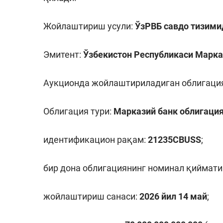
Жойлаштириш усули:
ЎзРВБ савдо тизими
Эмитент:
Ўзбекистон Республикаси Марка
Аукционда жойлаштириладиган облигация
Облигация тури:
Марказий банк облигаци
идентификацион рақам:
2123
5
CBUSS
;
бир дона облигациянинг номинал қиймати
жойлаштириш санаси:
2026
йил
14
май
;