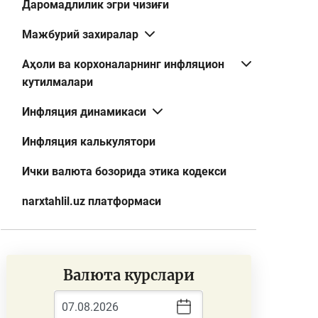
Даромадлилик эгри чизиғи
Мажбурий захиралар
Аҳоли ва корхоналарнинг инфляцион
кутилмалари
Инфляция динамикаси
Инфляция калькулятори
Ички валюта бозорида этика кодекси
narxtahlil.uz платформаси
Валюта курслари