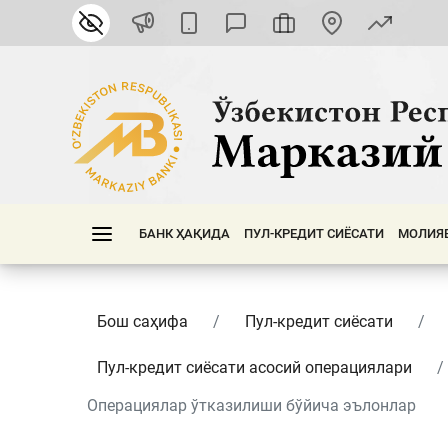
БАНК ҲАҚИДА
ПУЛ-КРЕДИТ СИЁСАТИ
МОЛИЯ
Бош саҳифа
Пул-кредит сиёсати
Пул-кредит сиёсати асосий операциялари
Операциялар ўтказилиши бўйича эълонлар