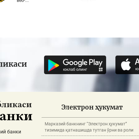
веб-...
ликаси
Электрон ҳукумат
Марказий банкнинг “Электрон ҳукумат”
тизимида қатнашишда тутган ўрни ва роли
ий банки