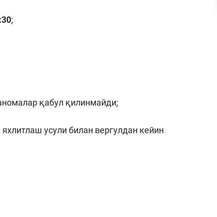
:30
;
аномалар қабул қилинмайди;
яхлитлаш усули билан вергулдан кейин