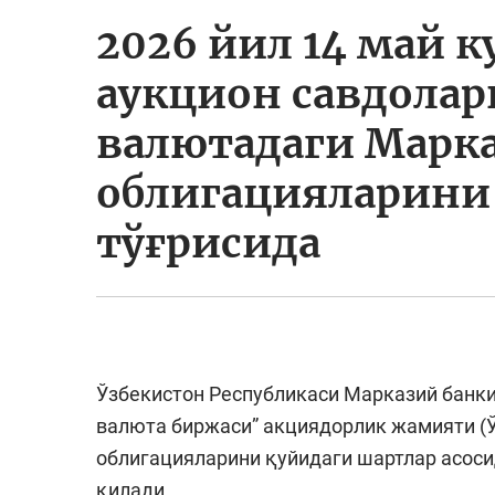
2026 йил 14 май 
аукцион савдола
валютадаги Марк
облигацияларин
тўғрисида
Ўзбекистон Республикаси Марказий банки 
валюта биржаси” акциядорлик жамияти (
облигацияларини қуйидаги шартлар асос
қилади.