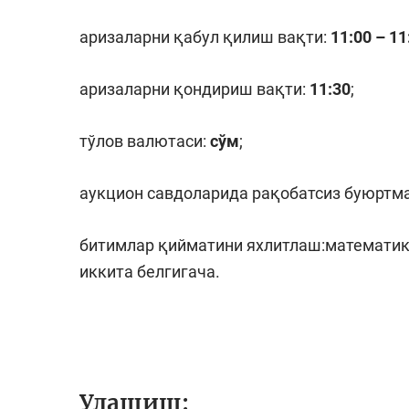
аризаларни қабул қилиш вақти:
11:00 – 11
аризаларни қондириш вақти:
11:
30
;
тўлов валютаси:
сўм
;
аукцион савдоларида рақобатсиз буюртм
битимлар қийматини яхлитлаш:математик 
иккита белгигача.
Улашиш: