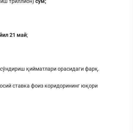
миш триллион)
сўм
;
йил
21 май
;
а сўндириш қийматлари орасидаги фарқ.
осий ставка фоиз коридорининг юқори