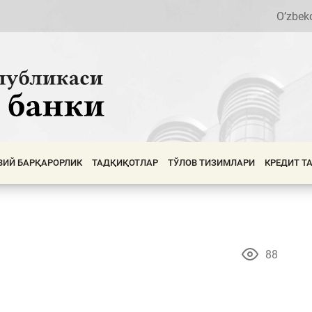
O’zbek
ВИЙ БАРҚАРОРЛИК
ТАДҚИҚОТЛАР
ТЎЛОВ ТИЗИМЛАРИ
КРЕДИТ Т
88