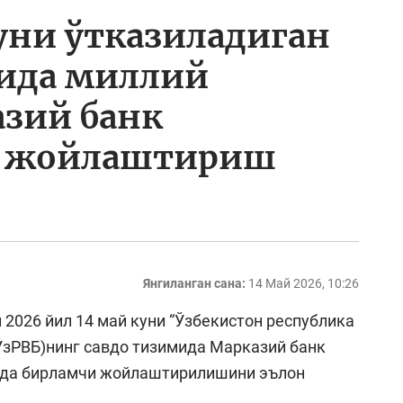
куни ўтказиладиган
рида миллий
азий банк
и жойлаштириш
Янгиланган сана:
14 Май 2026, 10:26
2026 йил 14 май куни “Ўзбекистон республика
ЎзРВБ)нинг савдо тизимида Марказий банк
ида бирламчи жойлаштирилишини эълон