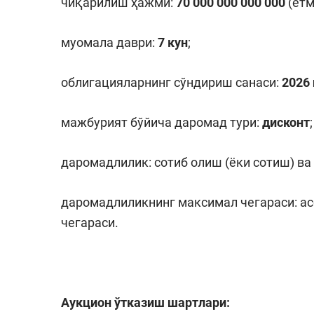
чиқарилиш ҳажми:
70 000 000 000 000
(ет
муомала даври:
7
кун
;
облигацияларнинг сўндириш санаси:
2026
мажбурият бўйича даромад тури:
дисконт
;
даромадлилик: сотиб олиш (ёки сотиш) в
даромадлиликнинг максимал чегараси: ас
чегараси.
Аукцион ўтказиш шартлари: