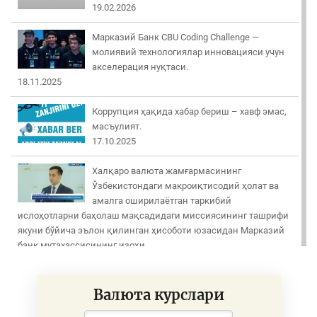
19.02.2026
Марказий Банк CBU Coding Challenge —
молиявий технологиялар инновацияси учун
акселерация нуқтаси.
18.11.2025
Коррупция ҳақида хабар бериш – хавф эмас,
масъулият.
17.10.2025
Халқаро валюта жамғармасининг
Ўзбекистондаги макроиқтисодий ҳолат ва
амалга оширилаётган таркибий
ислоҳотларни баҳолаш мақсадидаги миссиясининг ташрифи
якуни бўйича эълон қилинган ҳисоботи юзасидан Марказий
банк мутахассисининг изоҳи
29.04.2025
Омонатлар ва уларни кафолатлашга оид
Валюта курслари
барча саволларга бағишланган кўрсатув