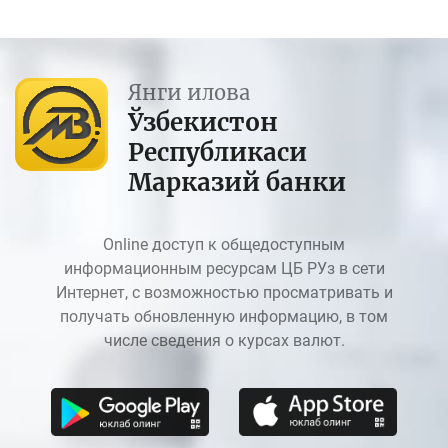
Коррупцияга қарши курашиш мавзусида
матбуот анжумани
11.12.2024
Янги илова
Фирибгарлик ҳолатларининг олдини олиш
Ўзбекистон
учун кредит ташкилотлари томонидан
онлайн кредит ажратилишига доир жорий
Республикаси
этилаётган вақтинчалик тартиб юзасидан видеошарҳ
Марказий банки
08.10.2024
Факторинг қандай ишлайди? Факторинг
Online доступ к общедоступным
хизматларининг афзаллиги нимада?
информационным ресурсам ЦБ РУз в сети
27.09.2024
Интернет, с возможностью просматривать и
Президентнинг "Кичик бизнесни узлуксиз
получать обновленную информацию, в том
қўллаб-қувватлаш" комплекс дастурини
числе сведения о курсах валют.
такомиллаштириш чора-тадбирлари
тўғрисида"ги Қарори
20.09.2024
Истиқлолимизнинг 33 йиллиги муносабати