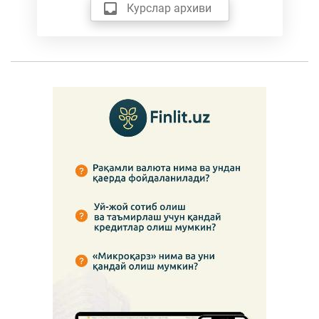
Курслар архиви
“Банклардаги омонатларни ҳимоя қилиш
кафолатлари тўғрисида”ги Қонун мазмун-
моҳияти ҳамда аҳолини қизиқтираётган
саволлар юзасидан O'zbekiston24 телеканалида
27.02.2025
“Банклардаги омонатларни ҳимоя қилиш
кафолатлари тўғрисида”ги Қонун билан
нималар ўзгармоқда?
25.02.2025
“Банклардаги омонатларни ҳимоя қилиш
кафолатлари тўғрисида”ги Қонун мазмун-
моҳияти юзасидан брифинг
20.02.2025
Уй-жой қурилиши соҳасини ривожлантириш,
турар ва нотурар жой объектларини улуш
киритиш асосида қуриш жараёнини тартибга
солиш механизмларини такомиллаштириш чора-тадбирлари
мавзусига бағишланган брифинг