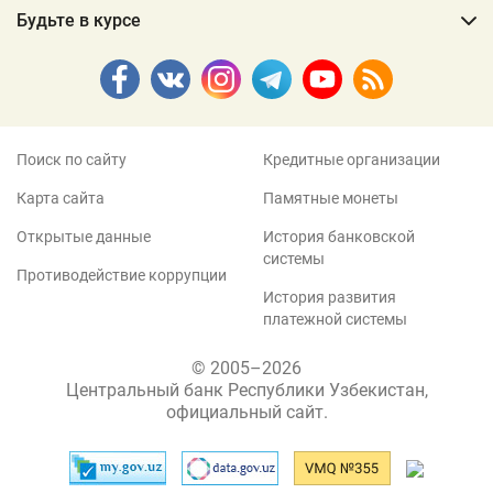
праздником весны, красоты и нежности
Будьте в курсе
08.03.2023
Коллектив Центрального банка искренне
поздравляет с наступающим Новым 2023
годом.
31.12.2022
Поиск по сайту
Кредитные организации
Коллектив Центрального банка искренне
Карта сайта
Памятные монеты
поздравляет Вас с 30-летием принятия
Конституции Республики Узбекистан
Открытые данные
История банковской
08.12.2022
системы
Противодействие коррупции
История развития
Статистика #платёжная_система
платежной системы
28.10.2022
© 2005–2026
Будьте осторожны, чтобы не попасть в
Центральный банк Республики Узбекистан,
ловушку мошенников и не потерять свои
официальный сайт.
деньги!!!
05.10.2022