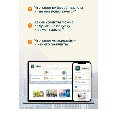
Запускается продажа золотых и серебряных
памятных монет, посвященных тематике
«825 лет со дня рождения Джалалиддина
Мангуберды»
28.08.2023
Что такое инфляционные ожидания? Почему
центральные банки регулярно их изучают?
Какова связь между инфляционными
ожиданиями и уровнем цен?
26.07.2023
21-22 июня в Ташкенте состоялся
Международный ПЛАС-Форум «Финтех, банки
и ритейл»
23.06.2023
Оказывает ли снижение инфляции прямое
влияние на падение цен? Почему инфляция,
воспринимаемая населением, отличается от
официальной инфляции?