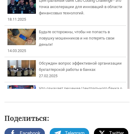
Центральный банк CBU Coding Challenge - это
точка акселерации для инноваций в области
финансовых технологий.
18.11.2025
Будьте осторожны, чтобы не попасть в
ловушку мошенников и не потерять свои
деньги!
14.03.2025
Обсужден вопрос эффективной организации
бухгалтерской работы в банках
27.02.2025
Что означает решение Центрального банка о
снижении основной ставки?
30.07.2024
НАЦИОНАЛЬНОЙ ВАЛЮТЕ УЗБЕКИСТАНА – 30
Поделиться:
ЛЕТ
01.07.2024
Facebook
Telegram
Twitter