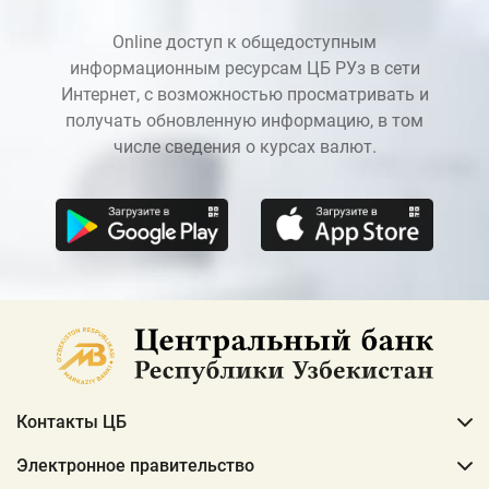
04.05.2023
Online доступ к общедоступным
Что такое инфляционное таргетирование?
информационным ресурсам ЦБ РУз в сети
Каковы его преимущества? Как работает этот
Интернет, с возможностью просматривать и
режим? Как он влияет на нашу жизнь в
получать обновленную информацию, в том
целом?
числе сведения о курсах валют.
03.05.2023
Коллектив Центрального банка поздравляет
соотечественников с праздником доброты,
милосердия и щедрости – священным
праздником Рамазан Хаит.
20.04.2023
Центральный банк и Лаборатория
Касперского провели семинар по
кибербезопасности для банков Узбекистана
09.03.2023
Контакты ЦБ
От всей души поздравляем Вас с
Электронное правительство
Международным женским днем 8 марта –