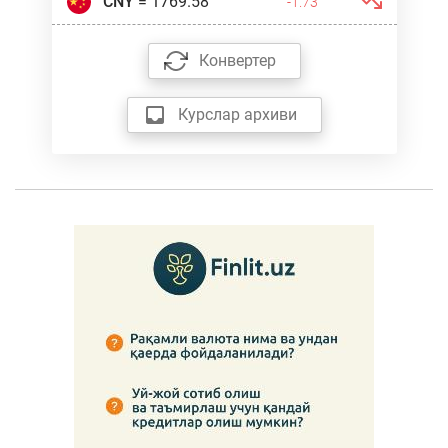
CNY
= 1769.58
-1.73
Марказий банкнинг расмий веб-сайтида
"Инфляция калькулятори" ишга туширилди
Конвертер
03.03.2025
Курслар архиви
“Банклардаги омонатларни ҳимоя қилиш
кафолатлари тўғрисида”ги Қонун мазмун-
моҳияти ҳамда аҳолини қизиқтираётган
саволлар юзасидан O'zbekiston24 телеканалида
27.02.2025
“Банклардаги омонатларни ҳимоя қилиш
кафолатлари тўғрисида”ги Қонун билан
нималар ўзгармоқда?
25.02.2025
“Банклардаги омонатларни ҳимоя қилиш
кафолатлари тўғрисида”ги Қонун мазмун-
моҳияти юзасидан брифинг
20.02.2025