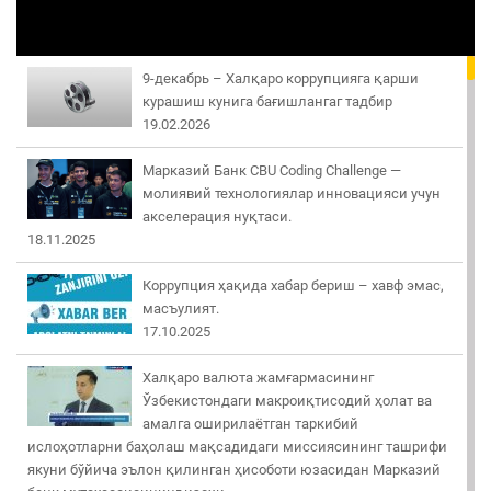
9-декабрь – Халқаро коррупцияга қарши
курашиш кунига бағишлангаг тадбир
19.02.2026
Марказий Банк CBU Coding Challenge —
молиявий технологиялар инновацияси учун
акселерация нуқтаси.
18.11.2025
Коррупция ҳақида хабар бериш – хавф эмас,
масъулият.
17.10.2025
Халқаро валюта жамғармасининг
Ўзбекистондаги макроиқтисодий ҳолат ва
амалга оширилаётган таркибий
ислоҳотларни баҳолаш мақсадидаги миссиясининг ташрифи
якуни бўйича эълон қилинган ҳисоботи юзасидан Марказий