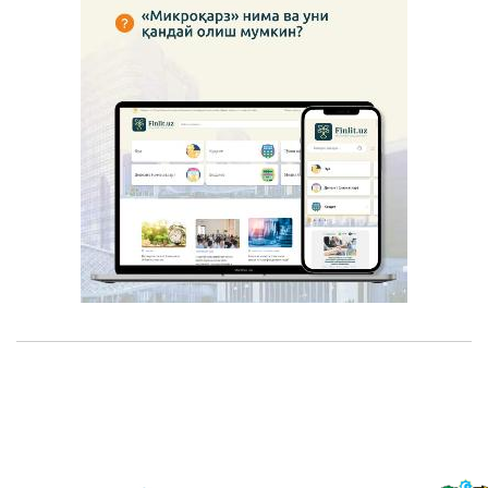
Уй-жой қурилиши соҳасини ривожлантириш,
турар ва нотурар жой объектларини улуш
киритиш асосида қуриш жараёнини тартибга
солиш механизмларини такомиллаштириш чора-тадбирлари
мавзусига бағишланган брифинг
11.02.2025
Марказий банкнинг асосий ставкаси
ҳаётимизга қандай таъсир қилади?
11.02.2025
Ватан ҳимояси – юртга садоқат ва мардлик
тимсоли
14.01.2025
Бандлик ва аҳоли даромадини оширишнинг
янги механизмлари
06.01.2025
Марказий банк тизимида "Коррупцияга
қарши курашиш" борасидаги ислоҳотлар