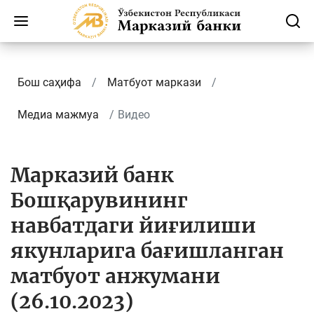
Бош саҳифа
Матбуот маркази
Медиа мажмуа
Видео
Марказий банк
Бошқарувининг
навбатдаги йиғилиши
якунларига бағишланган
матбуот анжумани
(26.10.2023)