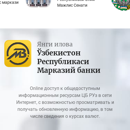
с маркази
Мажлис Сенати
Янги илова
Ўзбекистон
Республикаси
Марказий банки
Online доступ к общедоступным
информационным ресурсам ЦБ РУз в сети
Интернет, с возможностью просматривать и
получать обновленную информацию, в том
числе сведения о курсах валют.