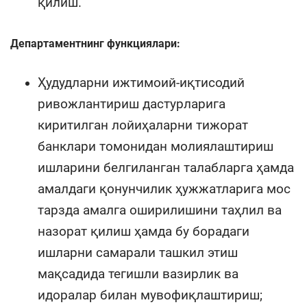
қилиш.
Департаментнинг функциялари:
Ҳудудларни ижтимоий-иқтисодий
ривожлантириш дастурларига
киритилган лойиҳаларни тижорат
банклари томонидан молиялаштириш
ишларини белгиланган талабларга ҳамда
амалдаги қонунчилик ҳужжатларига мос
тарзда амалга оширилишини таҳлил ва
назорат қилиш ҳамда бу борадаги
ишларни самарали ташкил этиш
мақсадида тегишли вазирлик ва
идоралар билан мувофиқлаштириш;