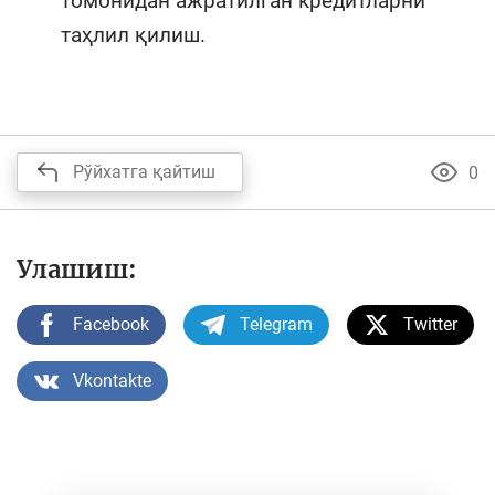
томонидан ажратилган кредитларни
таҳлил қилиш.
Рўйхатга қайтиш
0
Улашиш:
Facebook
Telegram
Twitter
Vkontakte