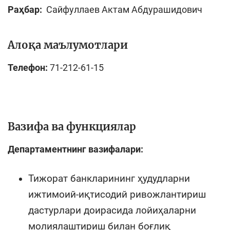
Раҳбар:
Сайфуллаев Актам Абдурашидович
Алоқа маълумотлари
Телефон:
71-212-61-15
Вазифа ва функциялар
Департаментнинг вазифалари:
Тижорат банкларининг ҳудудларни
ижтимоий-иқтисодий ривожлантириш
дастурлари доирасида лойиҳаларни
молиялаштириш билан боғлиқ