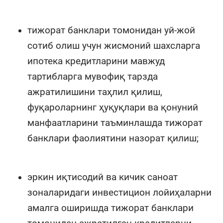
тижорат банклари томонидан уй-жой
сотиб олиш учун жисмоний шахсларга
ипотека кредитларини мавжуд
тартибларга мувофиқ тарзда
ажратилишини таҳлил қилиш,
фуқароларнинг ҳуқуқлари ва қонуний
манфаатларини таъминлашда тижорат
банклари фаолиятини назорат қилиш;
эркин иқтисодий ва кичик саноат
зоналаридаги инвестицион лойиҳаларни
амалга оширишда тижорат банклари