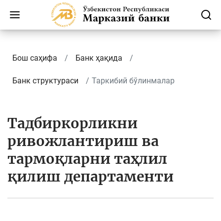
Бош саҳифа
Банк ҳақида
Банк структураси
Таркибий бўлинмалар
Тадбиркорликни
ривожлантириш ва
тармоқларни таҳлил
қилиш департаменти