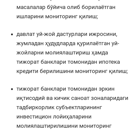
масалалар бўйича олиб борилаётган
ишларини мониторинг қилиш;
давлат уй-жой дастурлари ижросини,
жумладан ҳудудларда қурилаётган уй-
жойларни молиялаштириш ҳамда
тижорат банклари томонидан ипотека
кредити берилишини мониторинг қилиш;
тижорат банклари томонидан эркин
иқтисодий ва кичик саноат зоналаридаги
тадбиркорлик субъектларининг
инвестицион лойиҳаларини
молиялаштирилишини мониторинг