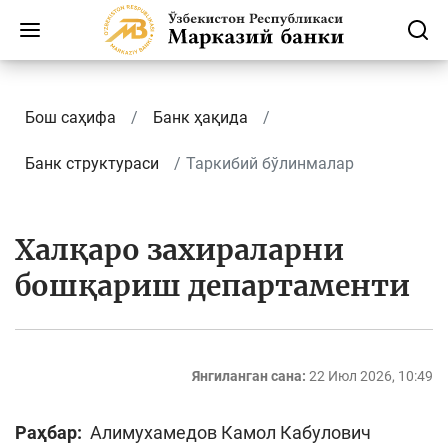
Бош саҳифа
Банк ҳақида
Банк структураси
Таркибий бўлинмалар
Халқаро захираларни
бошқариш департаменти
Янгиланган сана:
22 Июл 2026, 10:49
Раҳбар:
Алимухамедов Камол Кабулович