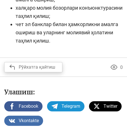
халқаро молия бозорлари конъюнктурасини
таҳлил қилиш;
чет эл банклар билан ҳамкорликни амалга
ошириш ва уларнинг молиявий ҳолатини
таҳлил қилиш.
Рўйхатга қайтиш
0
Улашиш:
Facebook
Telegram
Twitter
Vkontakte