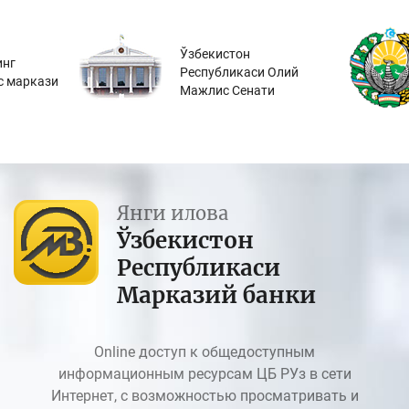
Ўзбекистон
инг
Республикаси Олий
с маркази
Мажлис Сенати
Янги илова
Ўзбекистон
Республикаси
Марказий банки
Online доступ к общедоступным
информационным ресурсам ЦБ РУз в сети
Интернет, с возможностью просматривать и