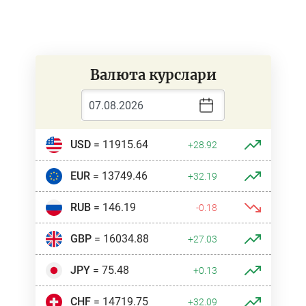
Валюта курслари
USD
= 11915.64
+28.92
EUR
= 13749.46
+32.19
RUB
= 146.19
-0.18
GBP
= 16034.88
+27.03
JPY
= 75.48
+0.13
CHF
= 14719.75
+32.09