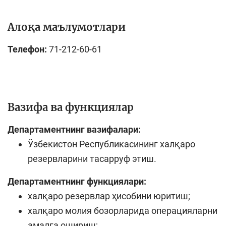
Алоқа маълумотлари
Телефон:
71-212-60-61
Вазифа ва функциялар
Департаментнинг вазифалари:
Ўзбекистон Республикасининг халқаро
резервларини тасарруф этиш.
Департаментнинг функциялари:
халқаро резервлар ҳисобини юритиш;
халқаро молия бозорларида операцияларни
амалга ошириш;