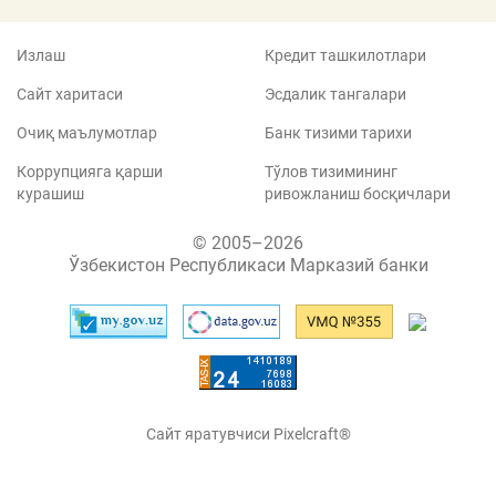
Излаш
Кредит ташкилотлари
Сайт харитаси
Эсдалик тангалари
Очиқ маълумотлар
Банк тизими тарихи
Коррупцияга қарши
Тўлов тизимининг
курашиш
ривожланиш босқичлари
© 2005–2026
Ўзбекистон Республикаси Марказий банки
Сайт яратувчиси Pixelcraft®