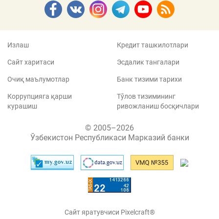
Излаш
Кредит ташкилотлари
Сайт харитаси
Эсдалик тангалари
Очиқ маълумотлар
Банк тизими тарихи
Коррупцияга қарши
Тўлов тизимининг
курашиш
ривожланиш босқичлари
© 2005–2026
Ўзбекистон Республикаси Марказий банки
Сайт яратувчиси Pixelcraft®