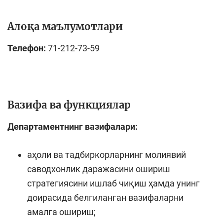
Алоқа маълумотлари
Телефон:
71-212-73-59
Вазифа ва функциялар
Департаментнинг вазифалари:
аҳоли ва тадбиркорларнинг молиявий
саводхонлик даражасини ошириш
стратегиясини ишлаб чиқиш ҳамда унинг
доирасида белгиланган вазифаларни
амалга ошириш;