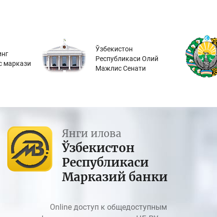
Ўзбекистон
инг
Республикаси Олий
с маркази
Мажлис Сенати
Янги илова
Ўзбекистон
Республикаси
Марказий банки
Online доступ к общедоступным