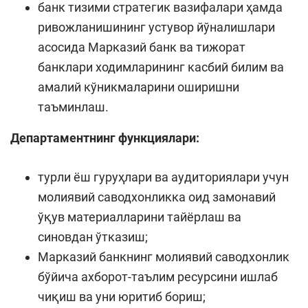
банк тизими стратегик вазифалари ҳамда
ривожланишининг устувор йўналишлари
асосида Марказий банк ва тижорат
банклари ходимларининг касбий билим ва
амалий кўникмаларини оширишни
таъминлаш.
Департаментнинг функциялари:
турли ёш гуруҳлари ва аудиториялари учун
молиявий саводхонликка оид замонавий
ўқув материалларини тайёрлаш ва
синовдан ўтказиш;
Марказий банкнинг молиявий саводхонлик
бўйича ахборот-таълим ресурсини ишлаб
чиқиш ва уни юритиб бориш;