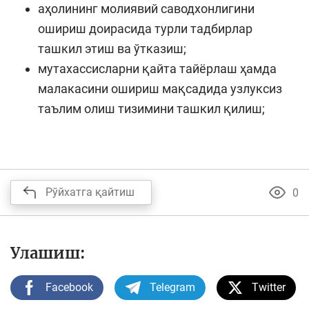
аҳолининг молиявий саводхонлигини
ошириш доирасида турли тадбирлар
ташкил этиш ва ўтказиш;
мутахассисларни қайта тайёрлаш ҳамда
малакасини ошириш мақсадида узлуксиз
таълим олиш тизимини ташкил қилиш;
Рўйхатга қайтиш
0
Улашиш:
Facebook
Telegram
Twitter