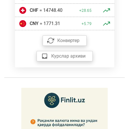
CHF
= 14748.40
+28.65
CNY
= 1771.31
+5.79
Конвертер
Курслар архиви