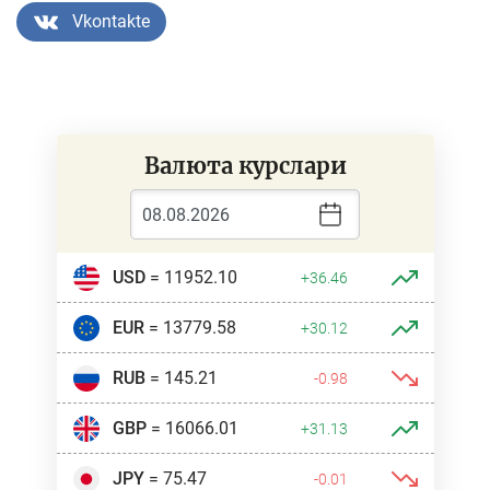
Vkontakte
Валюта курслари
USD
= 11952.10
+36.46
EUR
= 13779.58
+30.12
RUB
= 145.21
-0.98
GBP
= 16066.01
+31.13
JPY
= 75.47
-0.01