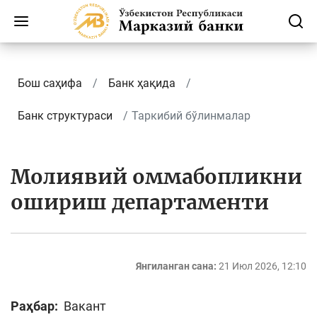
Бош саҳифа
Банк ҳақида
Банк структураси
Таркибий бўлинмалар
Молиявий оммабопликни
ошириш департаменти
Янгиланган сана:
21 Июл 2026, 12:10
Раҳбар:
Вакант