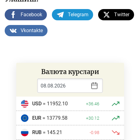
Facebook
Telegram
Twitter
Vkontakte
Валюта курслари
USD
= 11952.10
+36.46
EUR
= 13779.58
+30.12
RUB
= 145.21
-0.98