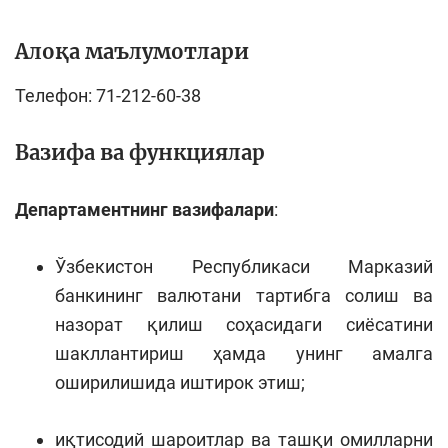
Алоқа маълумотлари
Телефон: 71-212-60-38
Вазифа ва функциялар
Департаментнинг вазифалари
:
Ўзбекистон Республикаси Марказий
банкининг валютани тартибга солиш ва
назорат қилиш соҳасидаги сиёсатини
шакллантириш ҳамда унинг амалга
оширилишида иштирок этиш;
иқтисодий шароитлар ва ташқи омилларни