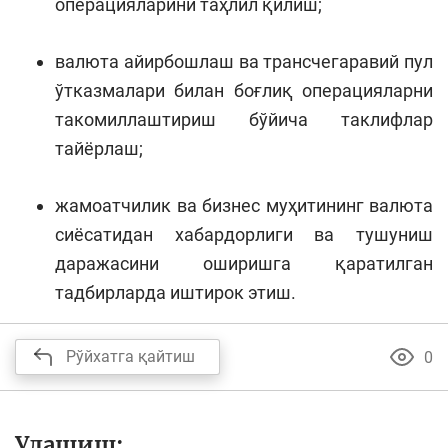
операцияларини таҳлил қилиш;
валюта айирбошлаш ва трансчегаравий пул
ўтказмалари билан боғлиқ операцияларни
такомиллаштириш бўйича таклифлар
тайёрлаш;
жамоатчилик ва бизнес муҳитининг валюта
сиёсатидан хабардорлиги ва тушуниш
даражасини оширишга қаратилган
тадбирларда иштирок этиш.
Рўйхатга қайтиш
0
Улашиш: