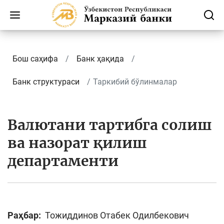
Бош саҳифа
Банк ҳақида
Банк структураси
Таркибий бўлинмалар
Валютани тартибга солиш
ва назорат қилиш
департаменти
Раҳбар:
Тожиддинов Отабек Одилбекович