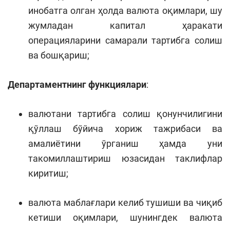
инобатга олган ҳолда валюта оқимлари, шу
жумладан капитал ҳаракати
операцияларини самарали тартибга солиш
ва бошқариш;
Департаментнинг функциялари
:
валютани тартибга солиш қонунчилигини
қўллаш бўйича хориж тажрибаси ва
амалиётини ўрганиш ҳамда уни
такомиллаштириш юзасидан таклифлар
киритиш;
валюта маблағлари келиб тушиши ва чиқиб
кетиши оқимлари, шунингдек валюта