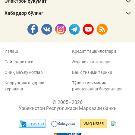
Электрон ҳукумат
Хабардор бўлинг
Излаш
Кредит ташкилотлари
Сайт харитаси
Эсдалик тангалари
Очиқ маълумотлар
Банк тизими тарихи
Коррупцияга қарши
Тўлов тизимининг
курашиш
ривожланиш босқичлари
© 2005–2026
Ўзбекистон Республикаси Марказий банки