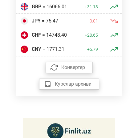
GBP
= 16066.01
+31.13
JPY
= 75.47
-0.01
CHF
= 14748.40
+28.65
CNY
= 1771.31
+5.79
Конвертер
Курслар архиви