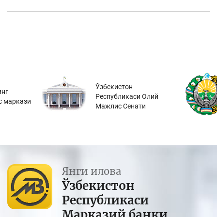
Ўзбекистон
инг
Республикаси Олий
с маркази
Мажлис Сенати
Янги илова
Ўзбекистон
Республикаси
Марказий банки