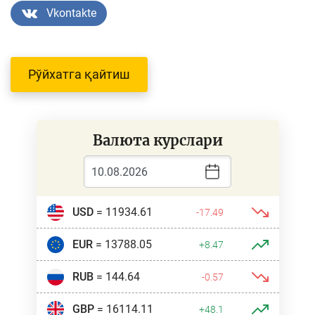
Vkontakte
Рўйхатга қайтиш
Валюта курслари
USD
= 11934.61
-17.49
EUR
= 13788.05
+8.47
RUB
= 144.64
-0.57
GBP
= 16114.11
+48.1