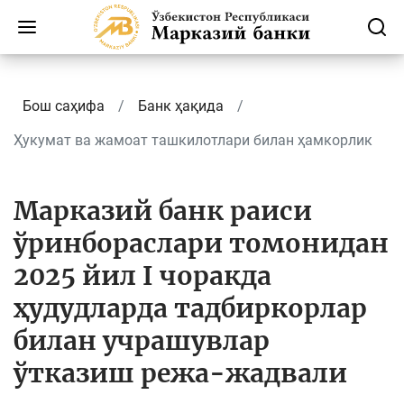
Бош саҳифа
Банк ҳақида
Ҳукумат ва жамоат ташкилотлари билан ҳамкорлик
Марказий банк раиси
ўринбораслари томонидан
2025 йил I чоракда
ҳудудларда тадбиркорлар
билан учрашувлар
ўтказиш режа-жадвали