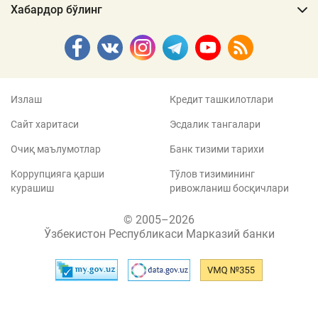
Хабардор бўлинг
Излаш
Кредит ташкилотлари
Сайт харитаси
Эсдалик тангалари
Очиқ маълумотлар
Банк тизими тарихи
Коррупцияга қарши
Тўлов тизимининг
курашиш
ривожланиш босқичлари
© 2005–2026
Ўзбекистон Республикаси Марказий банки