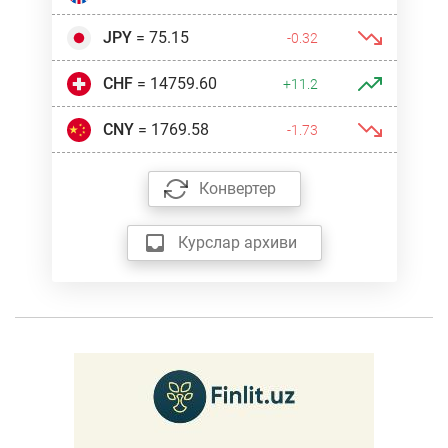
JPY
= 75.15
-0.32
CHF
= 14759.60
+11.2
CNY
= 1769.58
-1.73
Конвертер
Курслар архиви