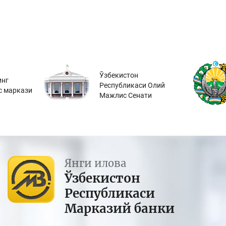
Ўзбекистон
инг
Республикаси Олий
с маркази
Мажлис Сенати
Янги илова
Ўзбекистон
Республикаси
Марказий банки