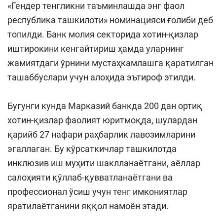
«Гендер тенгликни таъминлашда энг фаол
республика ташкилоти» номинацияси ғолиби деб
топилди. Банк молия секторида хотин-қизлар
иштирокини кенгайтириш ҳамда уларнинг
жамиятдаги ўрнини мустаҳкамлашга қаратилган
ташаббуслари учун алоҳида эътироф этилди.
Бугунги кунда Марказий банкда 200 дан ортиқ
хотин-қизлар фаолият юритмоқда, шулардан
қарийб 27 нафари раҳбарлик лавозимларини
эгаллаган. Бу кўрсаткичлар ташкилотда
инклюзив иш муҳити шаклланаётгани, аёллар
салоҳияти қўллаб-қувватланаётгани ва
профессионал ўсиш учун тенг имкониятлар
яратилаётганини яққол намоён этади.