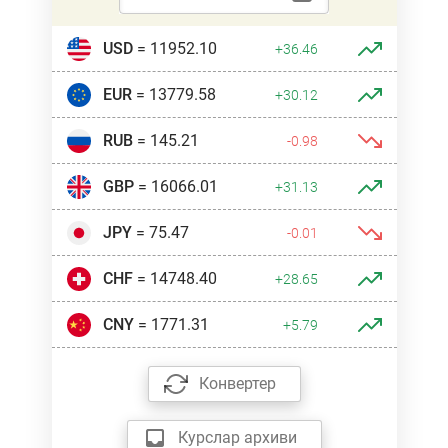
USD
= 11952.10
+36.46
EUR
= 13779.58
+30.12
RUB
= 145.21
-0.98
GBP
= 16066.01
+31.13
JPY
= 75.47
-0.01
CHF
= 14748.40
+28.65
CNY
= 1771.31
+5.79
Конвертер
Курслар архиви