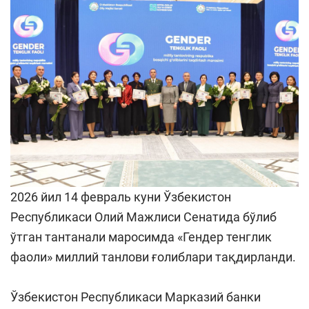
2026 йил 14 февраль куни Ўзбекистон
Республикаси Олий Мажлиси Сенатида бўлиб
ўтган тантанали маросимда «Гендер тенглик
фаоли» миллий танлови ғолиблари тақдирланди.
Ўзбекистон Республикаси Марказий банки