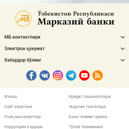
МБ контактлари
Электрон ҳукумат
Хабардор бўлинг
Излаш
Кредит ташкилотлари
Сайт харитаси
Эсдалик тангалари
Очиқ маълумотлар
Банк тизими тарихи
Коррупцияга қарши
Тўлов тизимининг