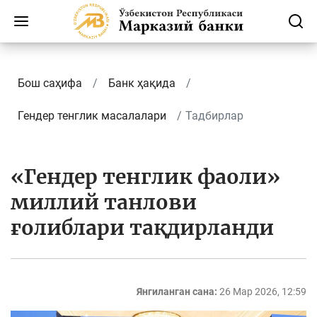
Бош саҳифа
Банк ҳақида
Гендер тенглик масалалари
Тадбирлар
«Гендер тенглик фаоли»
миллий танлови
ғолиблари тақдирланди
Янгиланган сана:
26 Мар 2026, 12:59