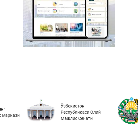
Ўзбекистон
инг
Республикаси Олий
с маркази
Мажлис Сенати