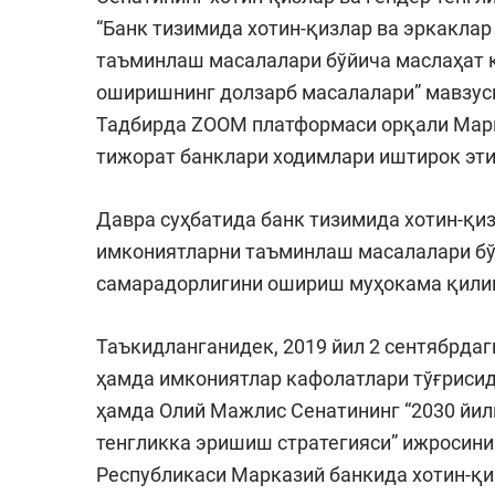
“Банк тизимида хотин-қизлар ва эркаклар
таъминлаш масалалари бўйича маслаҳат 
оширишнинг долзарб масалалари” мавзуси
Тадбирда ZOOM платформаси орқали Марк
тижорат банклари ходимлари иштирок эт
Давра суҳбатида банк тизимида хотин-қиз
имкониятларни таъминлаш масалалари бў
самарадорлигини ошириш муҳокама қили
Таъкидланганидек, 2019 йил 2 сентябрдаги
ҳамда имкониятлар кафолатлари тўғрисид
ҳамда Олий Мажлис Сенатининг “2030 йил
тенгликка эришиш стратегияси” ижросин
Республикаси Марказий банкида хотин-қиз