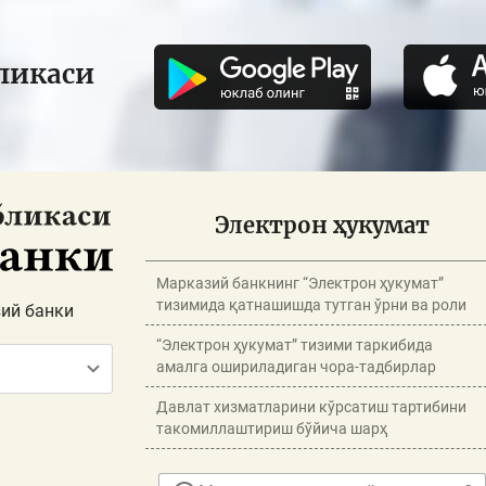
ликаси
Электрон ҳукумат
Марказий банкнинг “Электрон ҳукумат”
тизимида қатнашишда тутган ўрни ва роли
ий банки
“Электрон ҳукумат” тизими таркибида
амалга ошириладиган чора-тадбирлар
Давлат хизматларини кўрсатиш тартибини
такомиллаштириш бўйича шарҳ