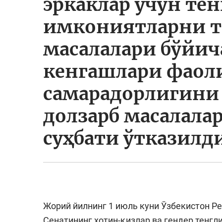
эркаклар учун тен
имкониятларни 
масалалари бўйич
кенгашлари фаол
самарадорлигин
долзарб масалала
суҳбати ўтказилд
Жорий йилнинг 1 июль куни Ўзбекистон Р
Сенатининг хотин-қизлар ва гендер тенг