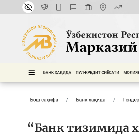
БАНК ҲАҚИДА
ПУЛ-КРЕДИТ СИЁСАТИ
МОЛИЯ
Бош саҳифа
Банк ҳақида
Гендер
“Банк тизимида х