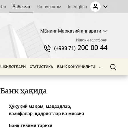
cha
Ўзбекча
На русском
In english
МБнинг Марказий аппарати
Ишонч телефони
200-00-44
(+998 71)
АШКИЛОТЛАРИ
СТАТИСТИКА
БАНК ҚОНУНЧИЛИГИ
...
Банк ҳақида
Ҳуқуқий мақом, мақсадлар,
вазифалар, қадриятлар ва миссия
Банк тизими тарихи