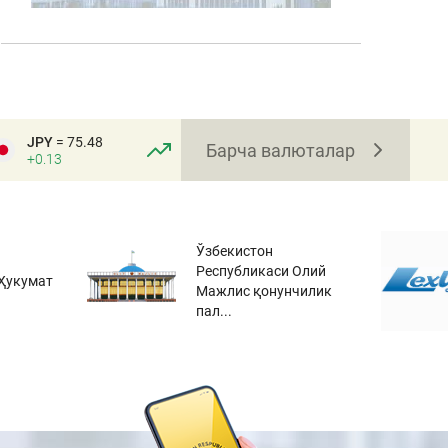
JPY
= 75.48
Барча валюталар
+0.13
Ўзбекистон
Республикаси Олий
Ҳукумат
Мажлис қонунчилик
пал...