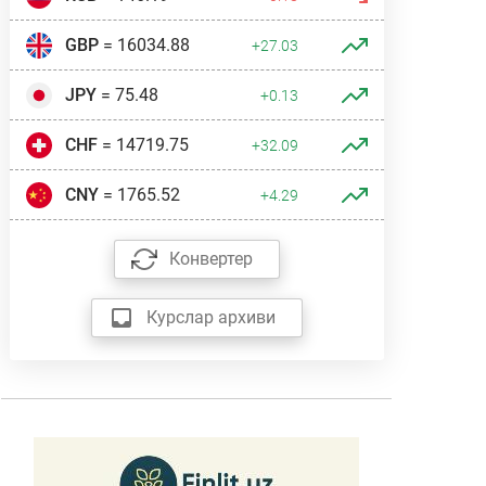
GBP
= 16034.88
+27.03
JPY
= 75.48
+0.13
CHF
= 14719.75
+32.09
CNY
= 1765.52
+4.29
Конвертер
Курслар архиви