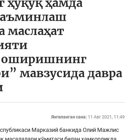
г ҳуқуқ ҳамда
таъминлаш
а маслаҳат
ияти
и оширишнинг
ри” мавзусида давра
и
Янгиланган сана:
11 Авг 2021, 11:49
еспубликаси Марказий банкида Олий Мажлис
лик масалалари кўмитаси билан ҳамкорликда