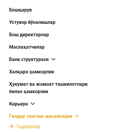
Бошқарув
Устувор йўналишлар
Бош директорлар
Маслаҳатчилар
Банк структураси
Халқаро ҳамкорлик
Ҳукумат ва жамоат ташкилотлари
билан ҳамкорлик
Карьера
Гендер тенглик масалалари
Тадбирлар