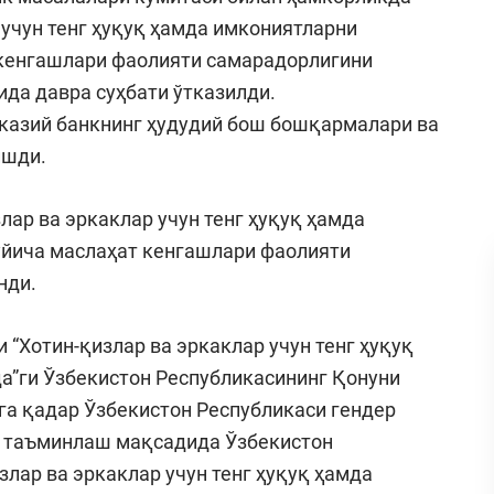
 учун тенг ҳуқуқ ҳамда имкониятларни
кенгашлари фаолияти самарадорлигини
да давра суҳбати ўтказилди.
азий банкнинг ҳудудий бош бошқармалари ва
ишди.
лар ва эркаклар учун тенг ҳуқуқ ҳамда
йича маслаҳат кенгашлари фаолияти
нди.
 “Хотин-қизлар ва эркаклар учун тенг ҳуқуқ
а”ги Ўзбекистон Республикасининг Қонуни
га қадар Ўзбекистон Республикаси гендер
и таъминлаш мақсадида Ўзбекистон
лар ва эркаклар учун тенг ҳуқуқ ҳамда