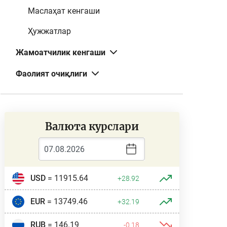
Маслаҳат кенгаши
Ҳужжатлар
Жамоатчилик кенгаши
Фаолият очиқлиги
Валюта курслари
USD
= 11915.64
+28.92
EUR
= 13749.46
+32.19
RUB
= 146.19
-0.18