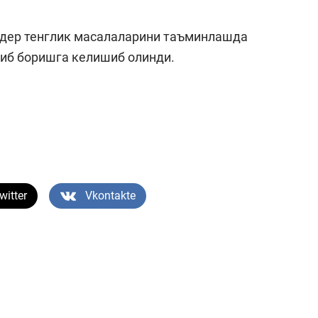
ндер тенглик масалаларини таъминлашда
иб боришга келишиб олинди.
witter
Vkontakte