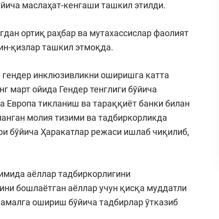
йича маслаҳат-кенгаши ташкил этилди.
гдан ортиқ раҳбар ва мутахассислар фаолият
тин-қизлар ташкил этмоқда.
а гендер инклюзивликни оширишга катта
нг март ойида Гендер тенглиги бўйича
а Европа тикланиш ва тараққиёт банки билан
анган молия тизими ва тадбиркорликда
и бўйича Ҳаракатлар режаси ишлаб чиқилиб,
зимида аёллар тадбиркорлигини
ини бошлаётган аёллар учун қисқа муддатли
 амалга ошириш бўйича тадбирлар ўтказиб