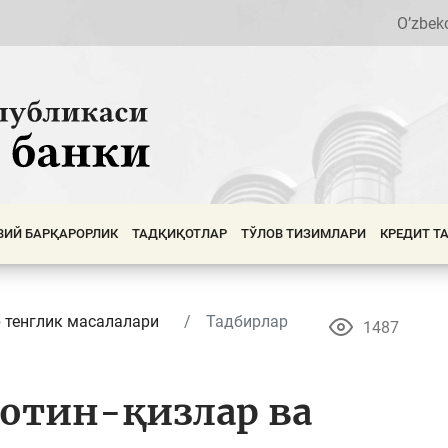
O’zbek
ВИЙ БАРҚАРОРЛИК
ТАДҚИҚОТЛАР
ТЎЛОВ ТИЗИМЛАРИ
КРЕДИТ Т
 тенглик масалалари
Тадбирлар
1487
отин-қизлар ва