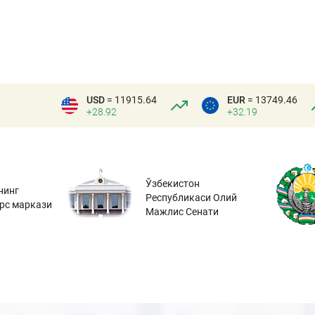
USD
= 11915.64
EUR
= 13749.46
+28.92
+32.19
Ўзбекистон
нинг
Республикаси Олий
урс маркази
Мажлис Сенати