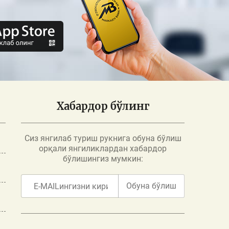
Хабардор бўлинг
Сиз янгилаб туриш рукнига обуна бўлиш
орқали янгиликлардан хабардор
бўлишингиз мумкин:
Обуна бўлиш