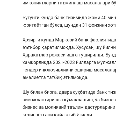
имкониятларни таъминлаш масалалари бў
Бугунги кунда банк тизимида жами 40 мин
юритаётган бўлса, шундан 31 фоизини хо
Ҳозирги кунда Марказий банк фаолиятид
эътибор қаратилмоқда. Хусусан, шу йилни
Ҳаракатлар режаси ишга туширилди. Бунд
хамкорликда 2021-2023 йилларга мўлжалл
гендер инклюзивликни ошириш масалалар
амалиётга татбиқ этилмоқда.
Шу билан бирга, давра суҳбатида банк ти
ривожлантиришга кўмаклашиш, ўз бизнес
бизнес ва молиявий таълим дастурларини
келинаётгани қайд этиб ўтилди.