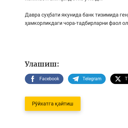
Давра суҳбати якунида банк тизимида ге
ҳамкорликдаги чора-тадбирларни фаол ол
Улашиш:
Facebook
Telegram
T
Рўйхатга қайтиш