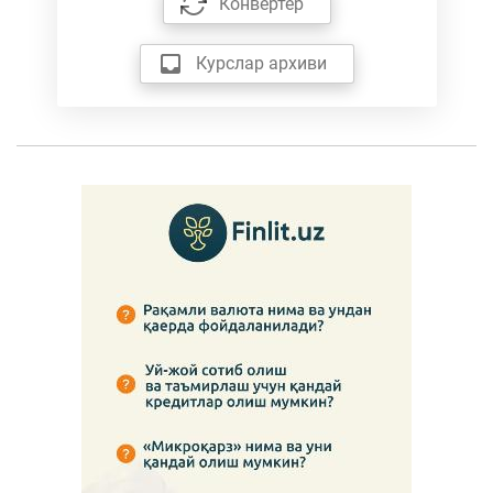
Конвертер
Курслар архиви