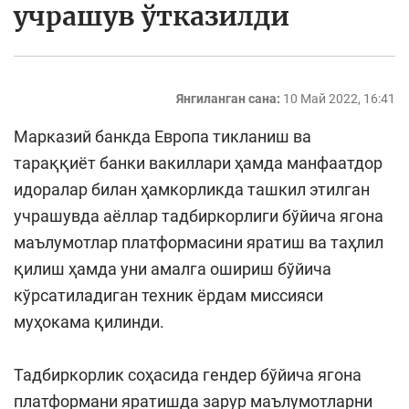
учрашув ўтказилди
Янгиланган сана:
10 Май 2022, 16:41
Марказий банкда Европа тикланиш ва
тараққиёт банки вакиллари ҳамда манфаатдор
идоралар билан ҳамкорликда ташкил этилган
учрашувда аёллар тадбиркорлиги бўйича ягона
маълумотлар платформасини яратиш ва таҳлил
қилиш ҳамда уни амалга ошириш бўйича
кўрсатиладиган техник ёрдам миссияси
муҳокама қилинди.
Тадбиркорлик соҳасида гендер бўйича ягона
платформани яратишда зарур маълумотларни