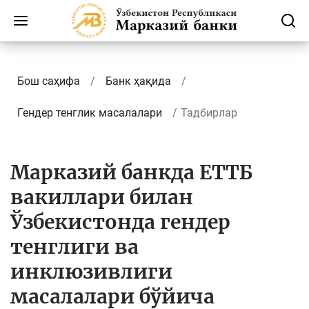
Бош саҳифа
Банк ҳақида
Гендер тенглик масалалари
Тадбирлар
Марказий банкда ЕТТБ
вакиллари билан
Ўзбекистонда гендер
тенглиги ва
инклюзивлиги
масалалари бўйича