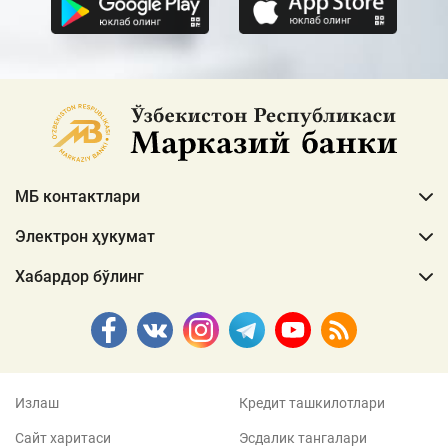
МБ контактлари
Электрон ҳукумат
Хабардор бўлинг
Излаш
Кредит ташкилотлари
Сайт харитаси
Эсдалик тангалари