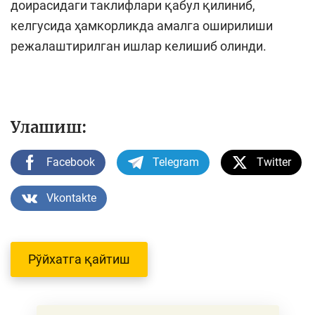
доирасидаги таклифлари қабул қилиниб,
келгусида ҳамкорликда амалга оширилиши
режалаштирилган ишлар келишиб олинди.
Улашиш:
Facebook
Telegram
Twitter
Vkontakte
Рўйхатга қайтиш