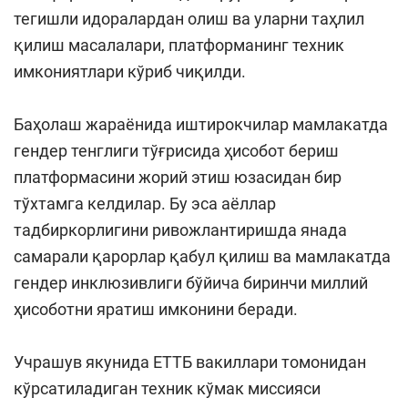
тегишли идоралардан олиш ва уларни таҳлил
қилиш масалалари, платформанинг техник
имкониятлари кўриб чиқилди.
Баҳолаш жараёнида иштирокчилар мамлакатда
гендер тенглиги тўғрисида ҳисобот бериш
платформасини жорий этиш юзасидан бир
тўхтамга келдилар. Бу эса аёллар
тадбиркорлигини ривожлантиришда янада
самарали қарорлар қабул қилиш ва мамлакатда
гендер инклюзивлиги бўйича биринчи миллий
ҳисоботни яратиш имконини беради.
Учрашув якунида ЕТТБ вакиллари томонидан
кўрсатиладиган техник кўмак миссияси