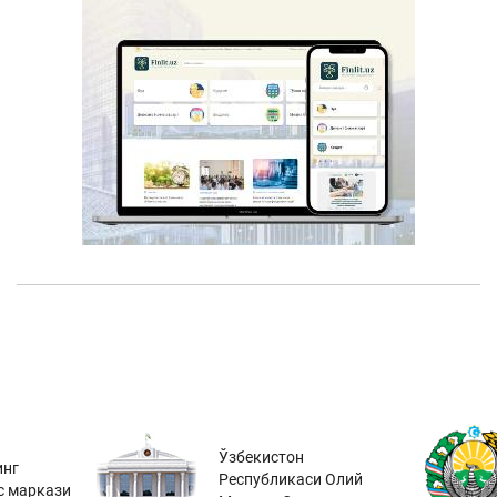
Ўзбекистон
инг
Республикаси Олий
с маркази