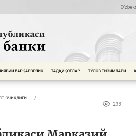
O’zbek
ИЯВИЙ БАРҚАРОРЛИК
ТАДҚИҚОТЛАР
ТЎЛОВ ТИЗИМЛАРИ
ят очиқлиги
238
бликаси Марказий