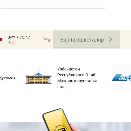
JPY
= 75.47
Барча валюталар
-0.01
Ўзбекистон
Республикаси Олий
Ҳукумат
Мажлис қонунчилик
пал...