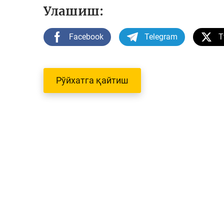
Улашиш:
Facebook
Telegram
T
Рўйхатга қайтиш