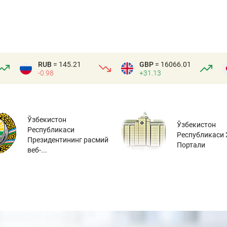
RUB
= 145.21
GBP
= 16066.01
-0.98
+31.13
Ўзбекистон
Ўзбекистон
Республикаси
Республикаси 
Президентининг расмий
Портали
веб-...