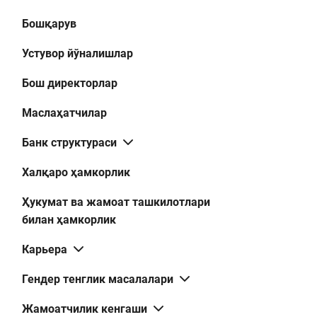
Бошқарув
Устувор йўналишлар
Бош директорлар
Маслаҳатчилар
Банк структураси
Халқаро ҳамкорлик
Ҳукумат ва жамоат ташкилотлари
билан ҳамкорлик
Карьера
Гендер тенглик масалалари
Жамоатчилик кенгаши