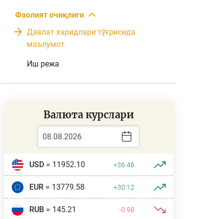
Фаолият очиқлиги
Давлат харидлари тўғрисида
маълумот
Иш режа
Валюта курслари
USD
= 11952.10
+36.46
EUR
= 13779.58
+30.12
RUB
= 145.21
-0.98