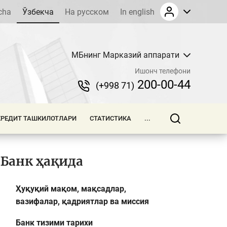
cha
Ўзбекча
На русском
In english
МБнинг Марказий аппарати
Ишонч телефони
200-00-44
(+998 71)
КРЕДИТ ТАШКИЛОТЛАРИ
СТАТИСТИКА
...
Банк ҳақида
Ҳуқуқий мақом, мақсадлар,
вазифалар, қадриятлар ва миссия
Банк тизими тарихи