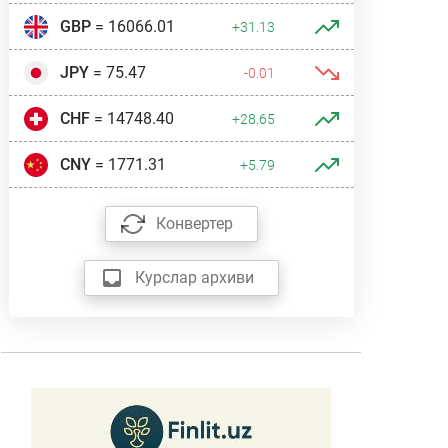
GBP
= 16066.01
+31.13
JPY
= 75.47
-0.01
CHF
= 14748.40
+28.65
CNY
= 1771.31
+5.79
Конвертер
Курслар архиви