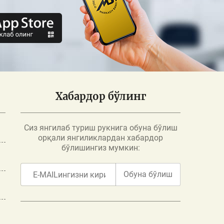
Хабардор бўлинг
Сиз янгилаб туриш рукнига обуна бўлиш
орқали янгиликлардан хабардор
бўлишингиз мумкин:
Обуна бўлиш