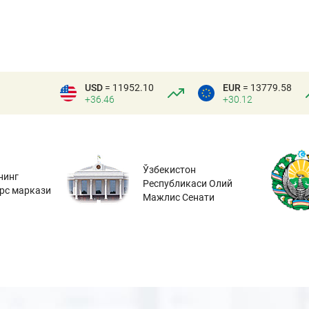
USD
= 11952.10
EUR
= 13779.58
+36.46
+30.12
Ўзбекистон
нинг
Республикаси Олий
урс маркази
Мажлис Сенати