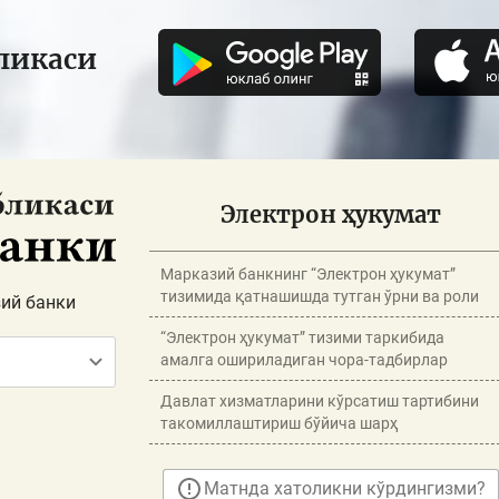
ликаси
Электрон ҳукумат
Марказий банкнинг “Электрон ҳукумат”
тизимида қатнашишда тутган ўрни ва роли
ий банки
“Электрон ҳукумат” тизими таркибида
амалга ошириладиган чора-тадбирлар
Давлат хизматларини кўрсатиш тартибини
такомиллаштириш бўйича шарҳ
Матнда хатоликни кўрдингизми?