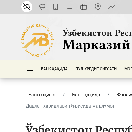
БАНК ҲАҚИДА
ПУЛ-КРЕДИТ СИЁСАТИ
МОЛ
Бош саҳифа
Банк ҳақида
Фаоли
Давлат харидлари тўғрисида маълумот
Ўзбекистон Респу