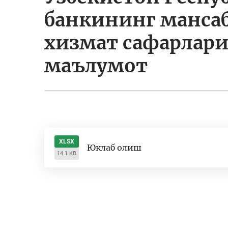
банкининг манса
хизмат сафарлари
маълумот
XLSX
Юклаб олиш
14.1 KB