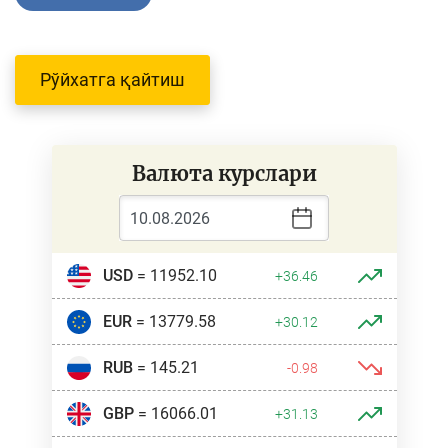
Рўйхатга қайтиш
Валюта курслари
USD
= 11952.10
+36.46
EUR
= 13779.58
+30.12
RUB
= 145.21
-0.98
GBP
= 16066.01
+31.13