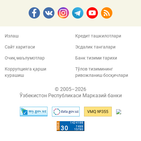
Излаш
Кредит ташкилотлари
Сайт харитаси
Эсдалик тангалари
Очиқ маълумотлар
Банк тизими тарихи
Коррупцияга қарши
Тўлов тизимининг
курашиш
ривожланиш босқичлари
© 2005–2026
Ўзбекистон Республикаси Марказий банки