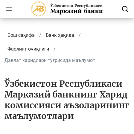
Бош саҳифа
Банк ҳақида
Фаолият очиқлиги
Давлат харидлари тўғрисида маълумот
Ўзбекистон Республикаси
Марказий банкнинг Харид
комиссияси аъзоларининг
маълумотлари