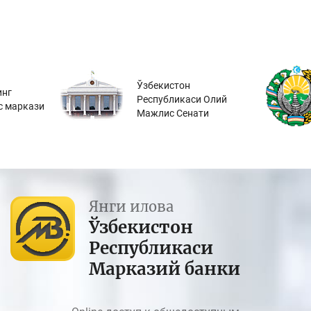
Ўзбекистон
инг
Республикаси Олий
с маркази
Мажлис Сенати
Янги илова
Ўзбекистон
Республикаси
Марказий банки