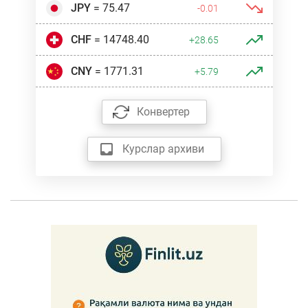
JPY
= 75.47
-0.01
CHF
= 14748.40
+28.65
CNY
= 1771.31
+5.79
Конвертер
Курслар архиви