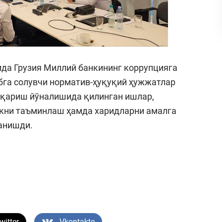
да Грузия Миллий банкининг коррупцияга
бга солувчи норматив-ҳуқуқий ҳужжатлар
қариш йўналишида қилинган ишлар,
кни таъминлаш ҳамда харидларни амалга
анишди.
witter
Vkontakte