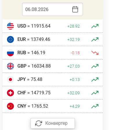
USD
= 11915.64
+28.92
EUR
= 13749.46
+32.19
RUB
= 146.19
-0.18
GBP
= 16034.88
+27.03
JPY
= 75.48
+0.13
CHF
= 14719.75
+32.09
CNY
= 1765.52
+4.29
Конвертер