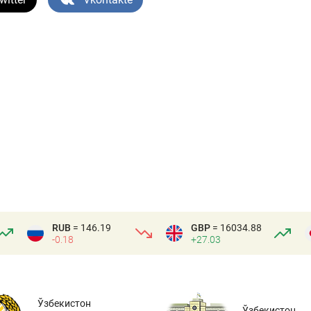
RUB
= 146.19
GBP
= 16034.88
-0.18
+27.03
Ўзбекистон
Ўзбекистон