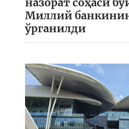
назорат соҳаси бў
Миллий банкинин
ўрганилди