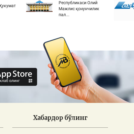
Республикаси Олий
Ҳукумат
Мажлис қонунчилик
пал...
Хабардор бўлинг