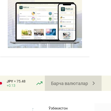
JPY
= 75.48
Барча валюталар
+0.13
Ўзбекистон