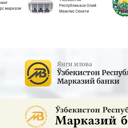
нинг
Республикаси Олий
урс маркази
Мажлис Сенати
Янги илова
Ўзбекистон Респуб
Марказий банки