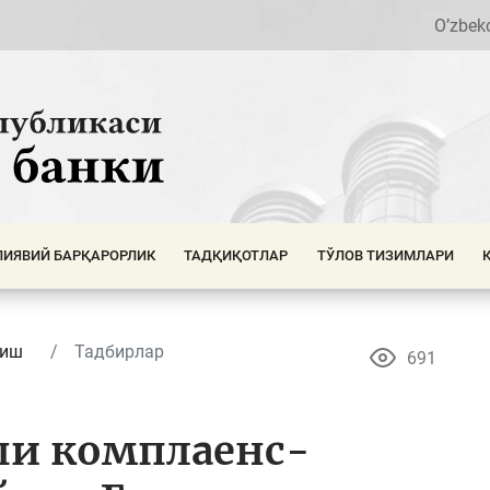
O’zbek
ИЯВИЙ БАРҚАРОРЛИК
ТАДҚИҚОТЛАР
ТЎЛОВ ТИЗИМЛАРИ
шиш
Тадбирлар
691
ши комплаенс-