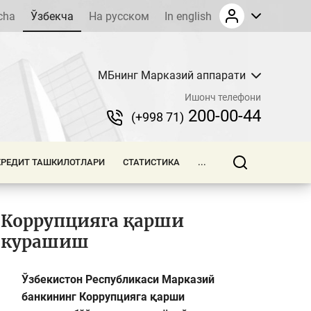
cha
Ўзбекча
На русском
In english
МБнинг Марказий аппарати
Ишонч телефони
200-00-44
(+998 71)
КРЕДИТ ТАШКИЛОТЛАРИ
СТАТИСТИКА
...
Коррупцияга қарши
курашиш
Ўзбекистон Республикаси Марказий
банкининг Коррупцияга қарши