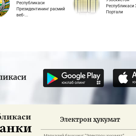
Республикаси
Республикаси 
Президентининг расмий
Портали
веб-...
ликаси
Электрон ҳукумат
Марказий банкнинг “Электрон ҳукумат”