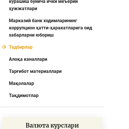
курашиш бўйича ички меъёрий
ҳужжатлари
Марказий банк ходимларининг
коррупцион ҳатти-ҳаракатларига оид
хабарларни юбориш
Тадбирлар
Алоқа каналлари
Тарғибот материаллари
Мақолалар
Тақдимотлар
Валюта курслари