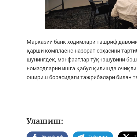
Марказий банк ходимлари ташриф давоми
қарши комплаенс-назорат соҳасини тарти
шунингдек, манфаатлар тўқнашувини бош
номзодларни ишга қабул қилишда очиқли
ошириш борасидаги тажрибалари билан т
Улашиш:
Facebook
Telegram
T