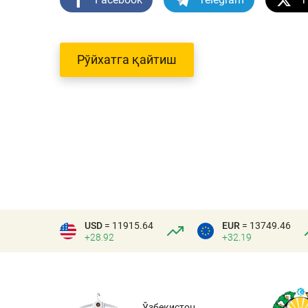
Рўйхатга қайтиш
USD
= 11915.64
EUR
= 13749.46
+28.92
+32.19
Ўзбекистон