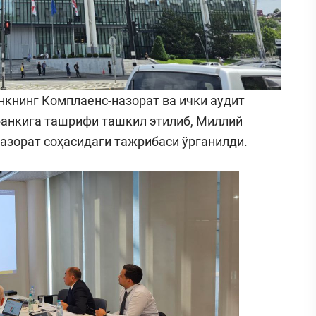
нкнинг Комплаенс-назорат ва ички аудит
банкига ташрифи ташкил этилиб, Миллий
азорат соҳасидаги тажрибаси ўрганилди.