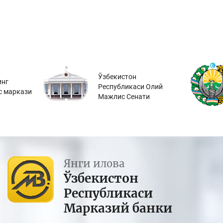
Ўзбекистон
инг
Республикаси Олий
с маркази
Мажлис Сенати
Янги илова
Ўзбекистон
Республикаси
Марказий банки