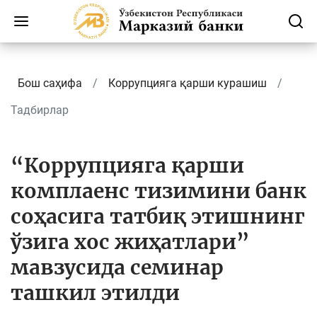
Бош саҳифа
Коррупцияга қарши курашиш
Тадбирлар
“Коррупцияга қарши
комплаенс тизимини банк
соҳасига татбиқ этишнинг
ўзига хос жиҳатлари”
мавзусида семинар
ташкил этилди