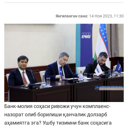
Янгиланган сана:
14 Ноя 2023, 11:30
Банк-молия соҳаси ривожи учун комплаенс-
назорат олиб борилиши қанчалик долзарб
аҳамиятга эга? Ушбу тизимни банк соҳасига