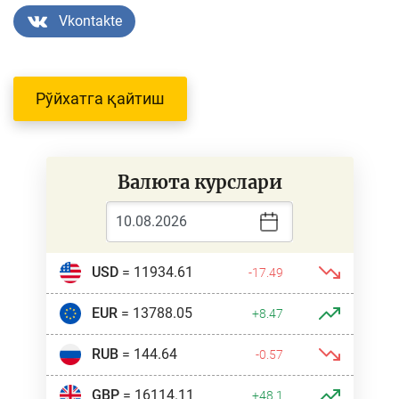
Vkontakte
Рўйхатга қайтиш
Валюта курслари
USD
= 11934.61
-17.49
EUR
= 13788.05
+8.47
RUB
= 144.64
-0.57
GBP
= 16114.11
+48.1