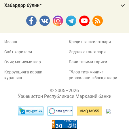
Хабардор бўлинг
Излаш
Кредит ташкилотлари
Сайт харитаси
Эсдалик тангалари
Очиқ маълумотлар
Банк тизими тарихи
Коррупцияга қарши
Тўлов тизимининг
курашиш
ривожланиш босқичлари
© 2005–2026
Ўзбекистон Республикаси Марказий банки