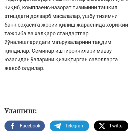
чиқиб, комплаенс-назорат тизимини ташкил
этишдаги долзарб масалалар, ушбу тизимни
банк соҳасига жорий қилиш жараёнида хорижий
тажриба ва халқаро стандартлар
йўналишларидаги маърузаларини тақдим
қилдилар. Семинар иштирокчилари мавзу
юзасидан ўзларини қизиқтирган саволларга
жавоб олдилар.
Улашиш:
Facebook
Telegram
Twitter