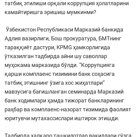
татбиқ этилиши орқали коррупция ҳолатларини
камайтиришга эришиш мумкинми?
Ўзбекистон Республикаси Марказий банкида
Адлия вазирлиги, Бош прокуратура, БМТнинг
тараққиёт дастури, KPMG ҳамкорлигида
ўтказилган тадбирда айни шу саволлар
муҳокама марказида бўлди. “Коррупцияга
қарши комплаенс тизимини банк соҳасига
татбиқ этишнинг ўзига хос жиҳатлари”
мавзусига бағишланган семинарда Марказий
банк ходимлари ҳамда тижорат банкларининг
раҳбар ва комплаенс-назорат тизимида фаолият
юритувчи мутахассислари иштирок этишди.
Тадбирда халқаро ташкилотлар вакиллари сўзга