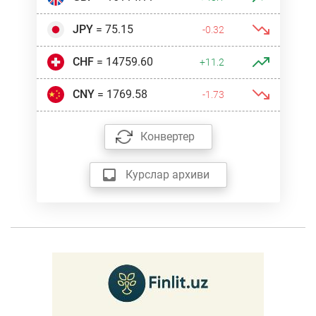
JPY
= 75.15
-0.32
CHF
= 14759.60
+11.2
CNY
= 1769.58
-1.73
Конвертер
Курслар архиви