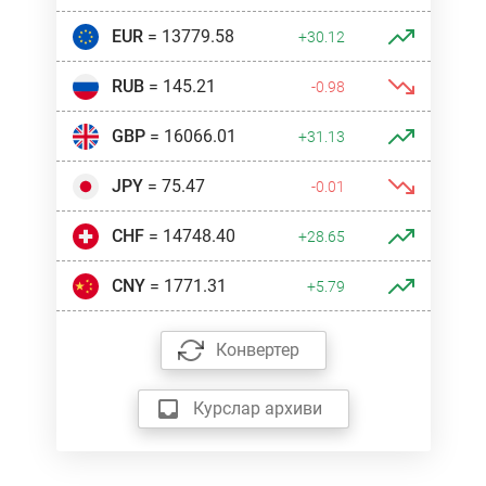
EUR
= 13779.58
+30.12
RUB
= 145.21
-0.98
GBP
= 16066.01
+31.13
JPY
= 75.47
-0.01
CHF
= 14748.40
+28.65
CNY
= 1771.31
+5.79
Конвертер
Курслар архиви