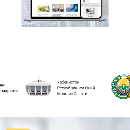
Ўзбекистон
инг
Республикаси Олий
с маркази
Мажлис Сенати