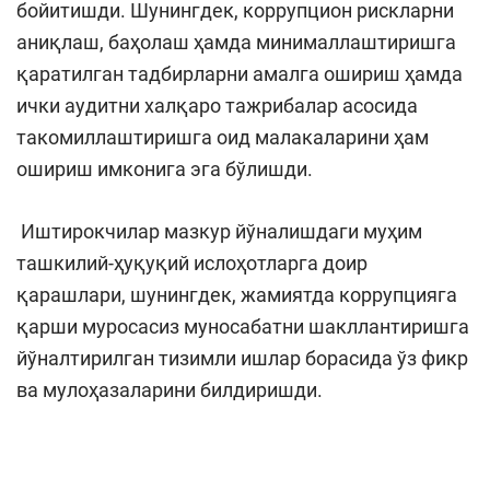
бойитишди. Шунингдек, коррупцион рискларни
аниқлаш, баҳолаш ҳамда минималлаштиришга
қаратилган тадбирларни амалга ошириш ҳамда
ички аудитни халқаро тажрибалар асосида
такомиллаштиришга оид малакаларини ҳам
ошириш имконига эга бўлишди.
Иштирокчилар мазкур йўналишдаги муҳим
ташкилий-ҳуқуқий ислоҳотларга доир
қарашлари, шунингдек, жамиятда коррупцияга
қарши муросасиз муносабатни шакллантиришга
йўналтирилган тизимли ишлар борасида ўз фикр
ва мулоҳазаларини билдиришди.