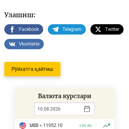
Улашиш:
Facebook
Telegram
Twitter
Vkontakte
Рўйхатга қайтиш
Валюта курслари
USD
= 11952.10
+36.46