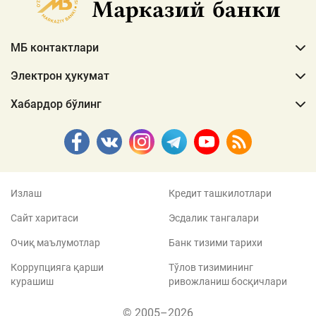
МБ контактлари
Электрон ҳукумат
Хабардор бўлинг
Излаш
Кредит ташкилотлари
Сайт харитаси
Эсдалик тангалари
Очиқ маълумотлар
Банк тизими тарихи
Коррупцияга қарши
Тўлов тизимининг
курашиш
ривожланиш босқичлари
© 2005–2026