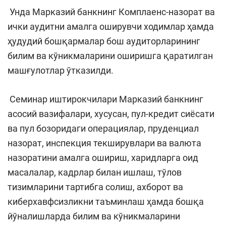
Унда Марказий банкнинг Комплаенс-назорат ва
ички аудитни амалга оширувчи ходимлар ҳамда
ҳудудий бошқармалар бош аудиторларининг
билим ва кўникмаларини оширишга қаратилган
машғулотлар ўтказилди.
Семинар иштирокчилари Марказий банкнинг
асосий вазифалари, хусусан, пул-кредит сиёсати
ва пул бозоридаги операциялар, пруденциал
назорат, инспекция текширувлари ва валюта
назоратини амалга ошириш, харидларга оид
масалалар, кадрлар билан ишлаш, тўлов
тизимларини тартибга солиш, ахборот ва
киберхавфсизликни таъминлаш ҳамда бошқа
йўналишларда билим ва кўникмаларини