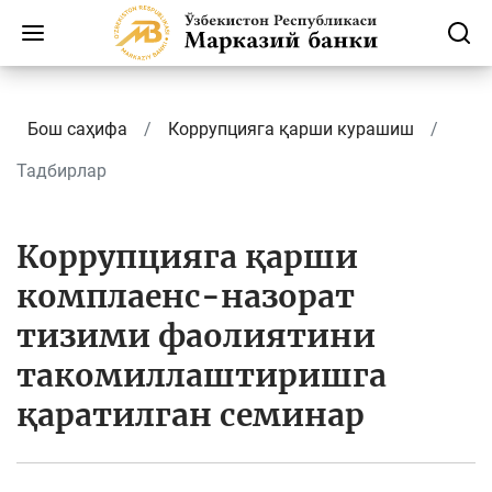
Бош саҳифа
Коррупцияга қарши курашиш
Тадбирлар
Коррупцияга қарши
комплаенс-назорат
тизими фаолиятини
такомиллаштиришга
қаратилган семинар