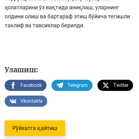
ҳолатларини ўз вақтида аниқлаш, уларнинг
олдини олиш ва бартараф этиш бўйича тегишли
таклиф ва тавсиялар берилди.
Улашиш:
Facebook
Telegram
Twitter
Vkontakte
Рўйхатга қайтиш