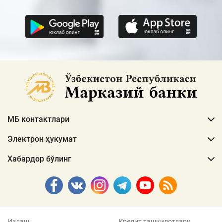
МБ контактлари
Электрон ҳукумат
Хабардор бўлинг
Излаш
Кредит ташкилотлари