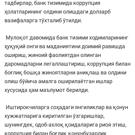
тадбирлар, банк тизимида коррупция
ҳолатларининг олдини олишдаги долзарб
вазифаларга тўхталиб ўтилди.
Мулоқот давомида банк тизими ходимларининг
ҳуқуқий онги ва маданиятини доимий равишда
ошириш, жиноий фаолиятдан олинган
даромадларни легаллаштириш, коррупция билан
боғлиқ бошқа жиноятларни аниқлаш ва олдини
олиш бўйича амалга оширилаётган ишлар
хусусида ҳам маълумот берилди.
Иштирокчиларга соҳадаги янгиликлар ва қонун
хужжатларига киритилган ўзгаришлар,
шунингдек, одоб-ахлоқ қоидаларига риоя этиш,
коррупция билан боғлиқ қонунбузарлик