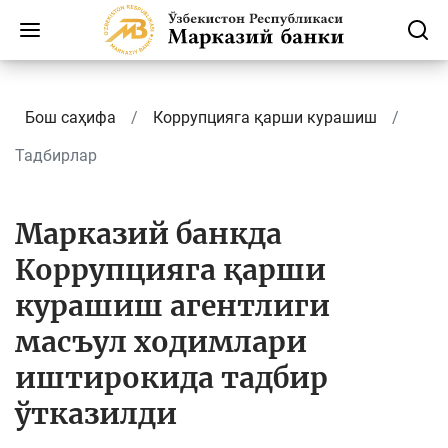
Бош саҳифа
Коррупцияга қарши курашиш
Тадбирлар
Марказий банкда
Коррупцияга қарши
курашиш агентлиги
масъул ходимлари
иштирокида тадбир
ўтказилди