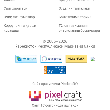
Сайт харитаси
Эсдалик тангалари
Очиқ маълумотлар
Банк тизими тарихи
Коррупцияга қарши
Тўлов тизимининг
курашиш
ривожланиш босқичлари
© 2005–2026
Ўзбекистон Республикаси Марказий банки
Сайт яратувчиси Pixelcraft®
Сайт 1C-Битриксда ишлайди