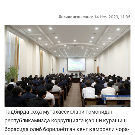
Янгиланган сана:
14 Ноя 2023, 11:35
Тадбирда соҳа мутахассислари томонидан
республикамизда коррупцияга қарши курашиш
борасида олиб борилаётган кенг қамровли чора-