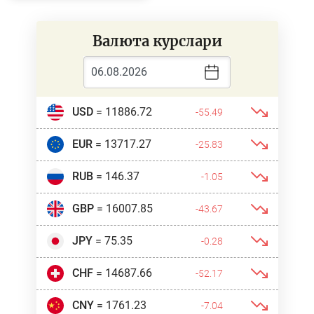
Валюта курслари
USD
= 11886.72
-55.49
EUR
= 13717.27
-25.83
RUB
= 146.37
-1.05
GBP
= 16007.85
-43.67
JPY
= 75.35
-0.28
CHF
= 14687.66
-52.17
CNY
= 1761.23
-7.04