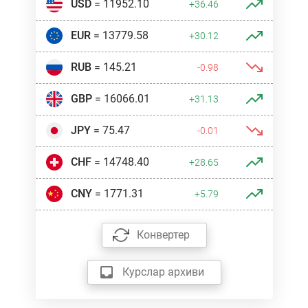
USD
= 11952.10
+36.46
EUR
= 13779.58
+30.12
RUB
= 145.21
-0.98
GBP
= 16066.01
+31.13
JPY
= 75.47
-0.01
CHF
= 14748.40
+28.65
CNY
= 1771.31
+5.79
Конвертер
Курслар архиви