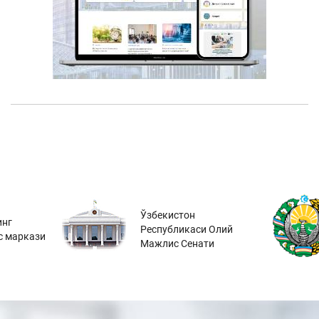
Ўзбекистон
инг
Республикаси Олий
с маркази
Мажлис Сенати