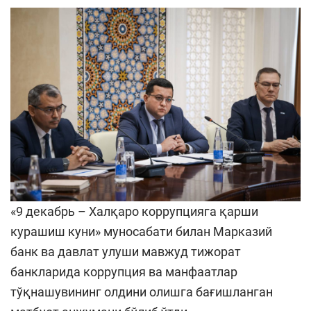
«9 декабрь – Халқаро коррупцияга қарши
курашиш куни» муносабати билан Марказий
банк ва давлат улуши мавжуд тижорат
банкларида коррупция ва манфаатлар
тўқнашувининг олдини олишга бағишланган