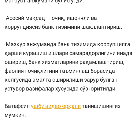
матбуот анжумани бўлиб ўтди.
Асосий мақсад — очиқ, ишончли ва
коррупциясиз банк тизимини шакллантириш.
Мазкур анжуманда банк тизимида коррупцияга
қарши курашиш ишлари самарадорлигини янада
ошириш, банк хизматларини рақамлаштириш,
фаолият очиқлигини таъминлаш борасида
келгусида амалга оширилиши зарур бўлган
устувор вазифалар хусусида сўз юритилди.
Батафсил
ушбу видео орқали
танишишингиз
мумкин.