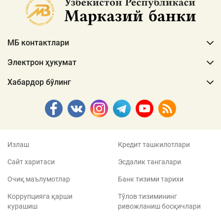
МБ контактлари
Электрон ҳукумат
Хабардор бўлинг
Излаш
Кредит ташкилотлари
Сайт харитаси
Эсдалик тангалари
Очиқ маълумотлар
Банк тизими тарихи
Коррупцияга қарши
Тўлов тизимининг
курашиш
ривожланиш босқичлари