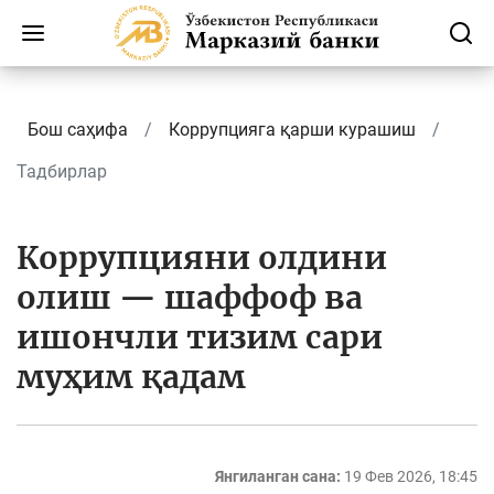
Бош саҳифа
Коррупцияга қарши курашиш
Тадбирлар
Коррупцияни олдини
олиш — шаффоф ва
ишончли тизим сари
муҳим қадам
Янгиланган сана:
19 Фев 2026, 18:45