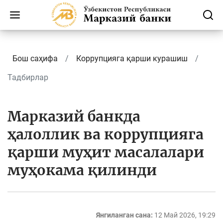
Бош саҳифа
Коррупцияга қарши курашиш
Тадбирлар
Марказий банкда
ҳалоллик ва коррупцияга
қарши муҳит масалалари
муҳокама қилинди
Янгиланган сана:
12 Май 2026, 19:29