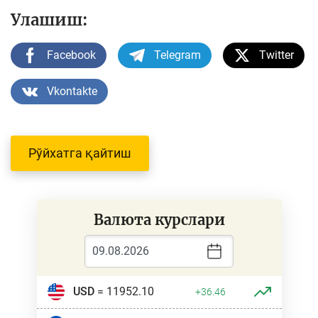
Улашиш:
Facebook
Telegram
Twitter
Vkontakte
Рўйхатга қайтиш
Валюта курслари
USD
= 11952.10
+36.46