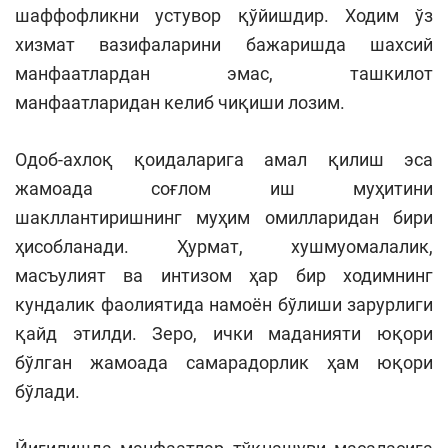
шаффофликни устувор қўйишдир. Ходим ўз
хизмат вазифаларини бажаришда шахсий
манфаатлардан эмас, ташкилот
манфаатларидан келиб чиқиши лозим.
Одоб-ахлоқ қоидаларига амал қилиш эса
жамоада соғлом иш муҳитини
шакллантиришнинг муҳим омилларидан бири
ҳисобланади. Ҳурмат, хушмуомалалик,
масъулият ва интизом ҳар бир ходимнинг
кундалик фаолиятида намоён бўлиши зарурлиги
қайд этилди. Зеро, ички маданияти юқори
бўлган жамоада самарадорлик ҳам юқори
бўлади.