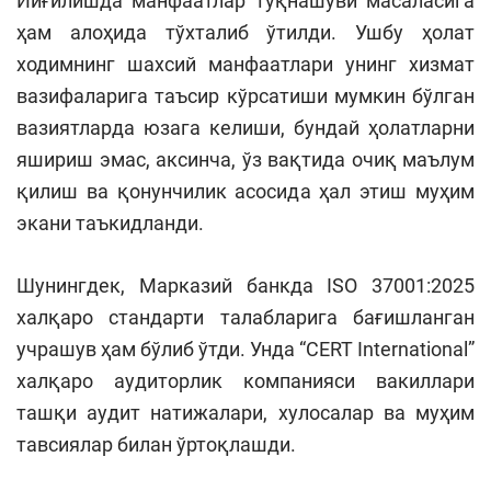
Йиғилишда манфаатлар тўқнашуви масаласига
ҳам алоҳида тўхталиб ўтилди. Ушбу ҳолат
ходимнинг шахсий манфаатлари унинг хизмат
вазифаларига таъсир кўрсатиши мумкин бўлган
вазиятларда юзага келиши, бундай ҳолатларни
яшириш эмас, аксинча, ўз вақтида очиқ маълум
қилиш ва қонунчилик асосида ҳал этиш муҳим
экани таъкидланди.
Шунингдек, Марказий банкда ISO 37001:2025
халқаро стандарти талабларига бағишланган
учрашув ҳам бўлиб ўтди. Унда “CERT International”
халқаро аудиторлик компанияси вакиллари
ташқи аудит натижалари, хулосалар ва муҳим
тавсиялар билан ўртоқлашди.