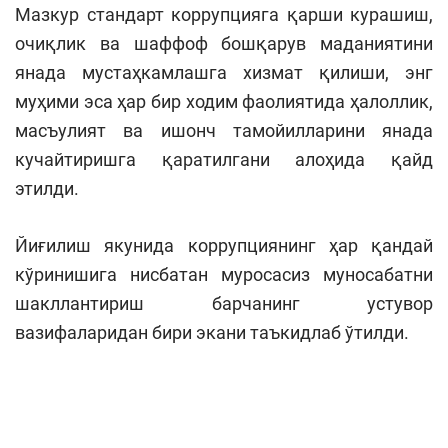
Мазкур стандарт коррупцияга қарши курашиш,
очиқлик ва шаффоф бошқарув маданиятини
янада мустаҳкамлашга хизмат қилиши, энг
муҳими эса ҳар бир ходим фаолиятида ҳалоллик,
масъулият ва ишонч тамойилларини янада
кучайтиришга қаратилгани алоҳида қайд
этилди.
Йиғилиш якунида коррупциянинг ҳар қандай
кўринишига нисбатан муросасиз муносабатни
шакллантириш барчанинг устувор
вазифаларидан бири экани таъкидлаб ўтилди.