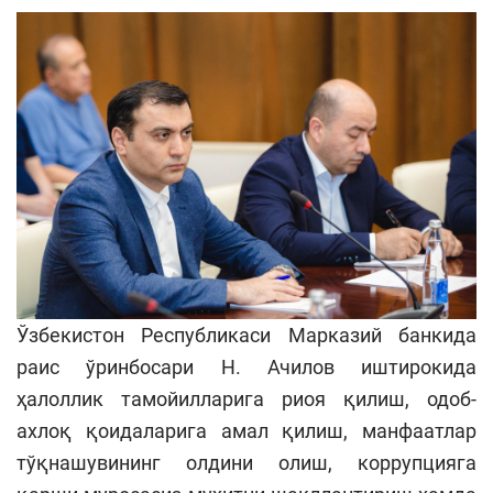
Ўзбекистон Республикаси Марказий банкида
раис ўринбосари Н. Ачилов иштирокида
ҳалоллик тамойилларига риоя қилиш, одоб-
ахлоқ қоидаларига амал қилиш, манфаатлар
тўқнашувининг олдини олиш, коррупцияга