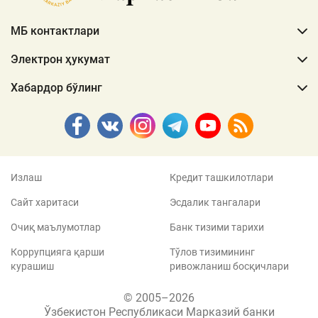
МБ контактлари
Электрон ҳукумат
Хабардор бўлинг
Излаш
Кредит ташкилотлари
Сайт харитаси
Эсдалик тангалари
Очиқ маълумотлар
Банк тизими тарихи
Коррупцияга қарши
Тўлов тизимининг
курашиш
ривожланиш босқичлари
© 2005–2026
Ўзбекистон Республикаси Марказий банки