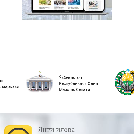
Ўзбекистон
инг
Республикаси Олий
с маркази
Мажлис Сенати
Янги илова