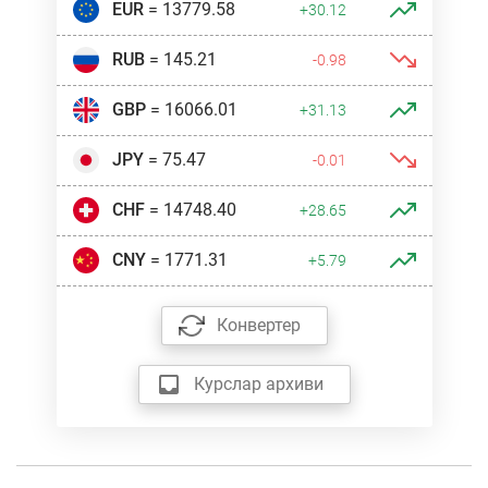
EUR
= 13779.58
+30.12
RUB
= 145.21
-0.98
GBP
= 16066.01
+31.13
JPY
= 75.47
-0.01
CHF
= 14748.40
+28.65
CNY
= 1771.31
+5.79
Конвертер
Курслар архиви