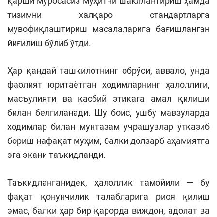
қарши муросасиз муҳитни шакллантириш ҳамда
тизимни халқаро стандартларга
мувофиқлаштириш масалаларига бағишланган
йиғилиш бўлиб ўтди.
Ҳар қандай ташкилотнинг обрўси, аввало, унда
фаолият юритаётган ходимларнинг ҳалоллиги,
масъулияти ва касбий этикага амал қилиши
билан белгиланади. Шу боис, ушбу мавзуларда
ходимлар билан мунтазам учрашувлар ўтказиб
бориш нафақат муҳим, балки долзарб аҳамиятга
эга экани таъкидланди.
Таъкидланганидек, ҳалоллик тамойили — бу
фақат қонунчилик талабларига риоя қилиш
эмас, балки ҳар бир қарорда виждон, адолат ва