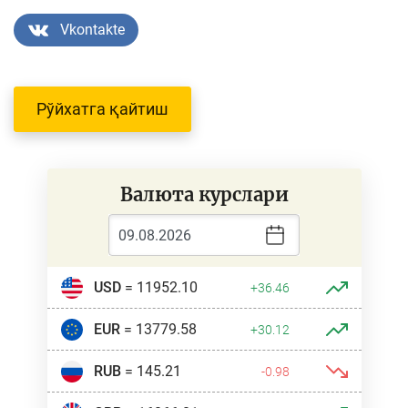
Vkontakte
Рўйхатга қайтиш
Валюта курслари
USD
= 11952.10
+36.46
EUR
= 13779.58
+30.12
RUB
= 145.21
-0.98