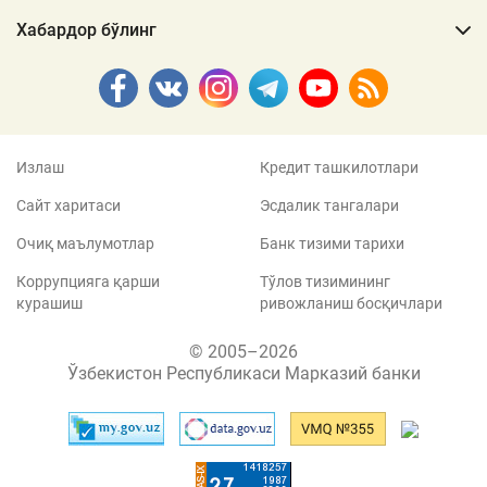
Хабардор бўлинг
Излаш
Кредит ташкилотлари
Сайт харитаси
Эсдалик тангалари
Очиқ маълумотлар
Банк тизими тарихи
Коррупцияга қарши
Тўлов тизимининг
курашиш
ривожланиш босқичлари
© 2005–2026
Ўзбекистон Республикаси Марказий банки