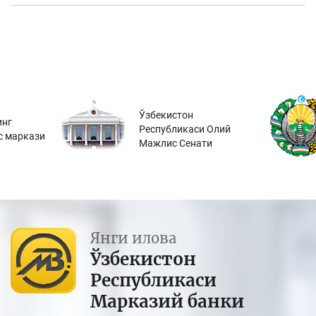
Ўзбекистон
инг
Республикаси Олий
с маркази
Мажлис Сенати
Янги илова
Ўзбекистон
Республикаси
Марказий банки