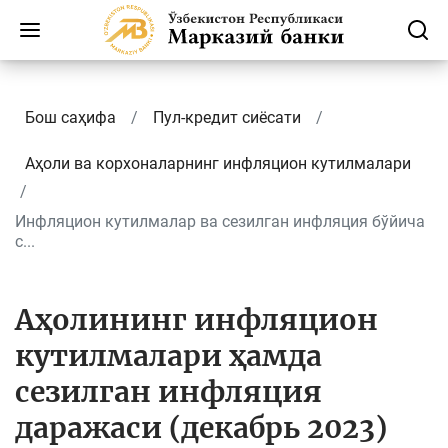
Бош саҳифа
Пул-кредит сиёсати
Аҳоли ва корхоналарнинг инфляцион кутилмалари
Инфляцион кутилмалар ва сезилган инфляция бўйича
с...
Аҳолининг инфляцион
кутилмалари ҳамда
сезилган инфляция
даражаси (декабрь 2023)