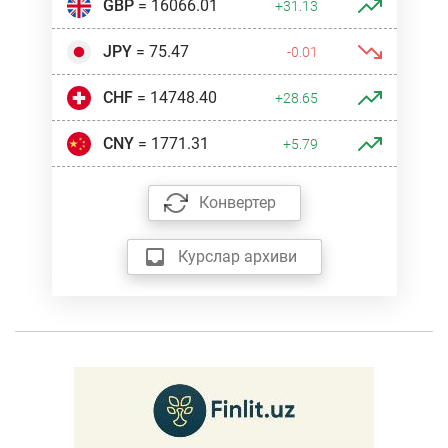
GBP
= 16066.01
+31.13
JPY
= 75.47
-0.01
CHF
= 14748.40
+28.65
CNY
= 1771.31
+5.79
Конвертер
Курслар архиви