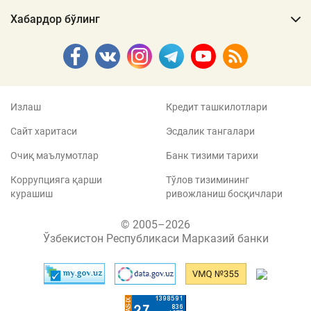
Хабардор бўлинг
Излаш
Кредит ташкилотлари
Сайт харитаси
Эсдалик тангалари
Очиқ маълумотлар
Банк тизими тарихи
Коррупцияга қарши
Тўлов тизимининг
курашиш
ривожланиш босқичлари
© 2005–2026
Ўзбекистон Республикаси Марказий банки