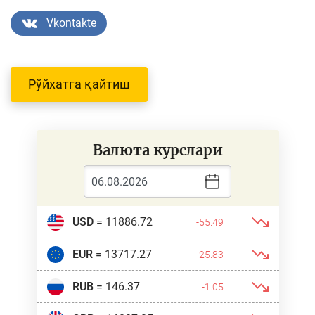
Vkontakte
Рўйхатга қайтиш
Валюта курслари
USD
= 11886.72
-55.49
EUR
= 13717.27
-25.83
RUB
= 146.37
-1.05