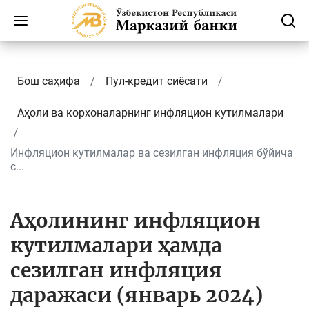
Бош саҳифа
Пул-кредит сиёсати
Аҳоли ва корхоналарнинг инфляцион кутилмалари
Инфляцион кутилмалар ва сезилган инфляция бўйича
с...
Аҳолининг инфляцион
кутилмалари ҳамда
сезилган инфляция
даражаси (январь 2024)