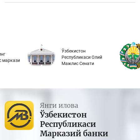
Ўзбекистон
инг
Республикаси Олий
с маркази
Мажлис Сенати
Янги илова
Ўзбекистон
Республикаси
Марказий банки