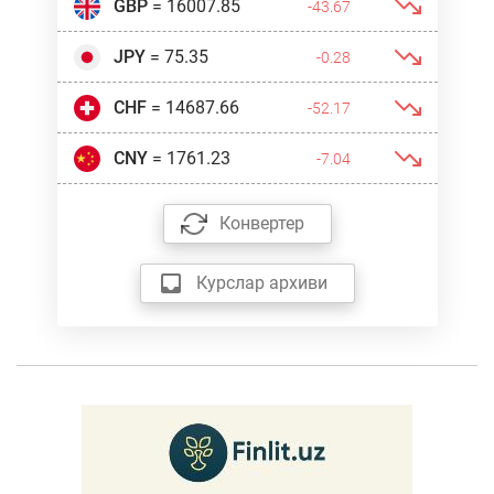
GBP
= 16007.85
-43.67
JPY
= 75.35
-0.28
CHF
= 14687.66
-52.17
CNY
= 1761.23
-7.04
Конвертер
Курслар архиви