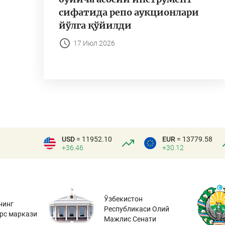
сифатида репо аукционлари
йўлга қўйилди
17 Июл 2026
USD
= 11952.10
EUR
= 13779.58
+36.46
+30.12
Ўзбекистон
нинг
Республикаси Олий
урс маркази
Мажлис Сенати