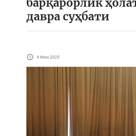
барқарорлик ҳола
давра суҳбати
4 Июн 2025