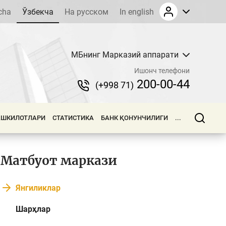
cha
Ўзбекча
На русском
In english
МБнинг Марказий аппарати
Ишонч телефони
200-00-44
(+998 71)
АШКИЛОТЛАРИ
СТАТИСТИКА
БАНК ҚОНУНЧИЛИГИ
...
Матбуот маркази
Янгиликлар
Шарҳлар