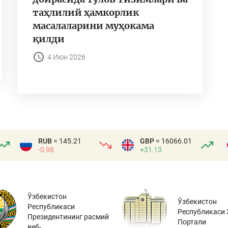
таҳлилий ҳамкорлик
масалаларини муҳокама
қилди
4 Июн 2026
RUB
= 145.21
GBP
= 16066.01
-0.98
+31.13
Ўзбекистон
Ўзбекистон
Республикаси
Республикаси 
Президентининг расмий
Портали
веб-...