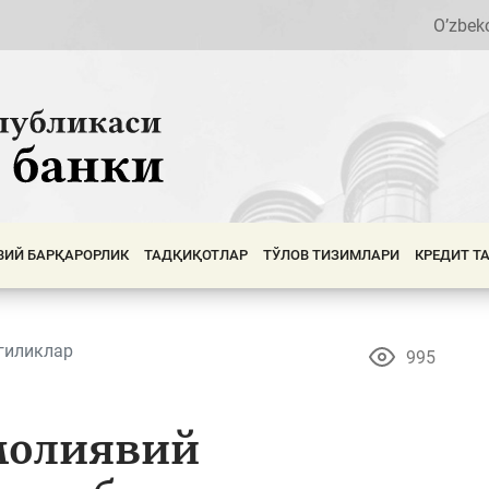
O’zbek
ВИЙ БАРҚАРОРЛИК
ТАДҚИҚОТЛАР
ТЎЛОВ ТИЗИМЛАРИ
КРЕДИТ Т
гиликлар
995
молиявий