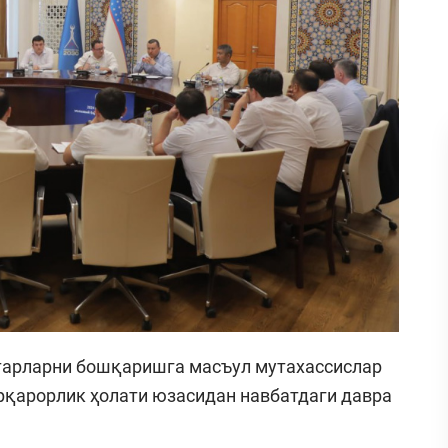
тарларни бошқаришга масъул мутахассислар
рқарорлик ҳолати юзасидан навбатдаги давра