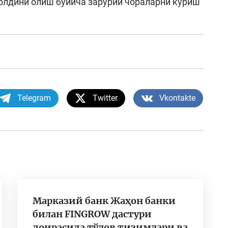
олдини олиш бўйича зарурий чораларни кўриш
Telegram
Twitter
Vkontakte
Марказий банк Жаҳон банки
билан FINGROW дастури
доирасида тўлов тизимлари ва