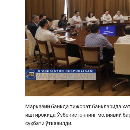
Марказий банкда тижорат банкларида ха
иштирокида Ўзбекистоннинг молиявий ба
суҳбати ўтказилди.