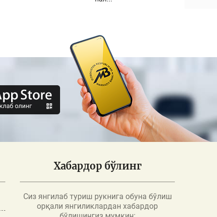
Хабардор бўлинг
Сиз янгилаб туриш рукнига обуна бўлиш
орқали янгиликлардан хабардор
бўлишингиз мумкин: