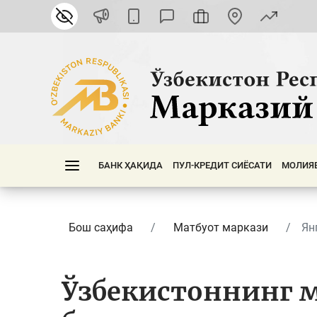
БАНК ҲАҚИДА
ПУЛ-КРЕДИТ СИЁСАТИ
МОЛИЯ
Бош саҳифа
Матбуот маркази
Ян
Ўзбекистоннинг 