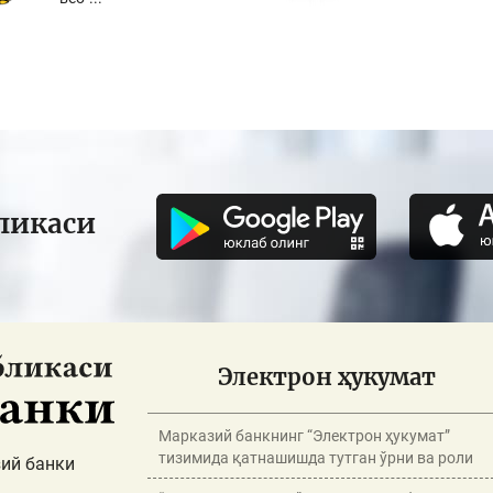
ликаси
Электрон ҳукумат
Марказий банкнинг “Электрон ҳукумат”
тизимида қатнашишда тутган ўрни ва роли
ий банки