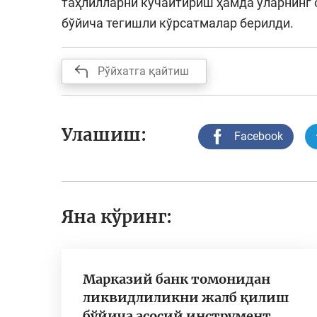
таҳлилларни кучайтириш ҳамда уларнинг 
бўйича тегишли кўрсатмалар берилди.
Рўйхатга қайтиш
Улашиш:
Facebook
Яна кўринг:
Марказий банк томонидан
ликвидлиликни жалб қилиш
бўйича асосий инструмент