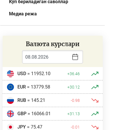
Кўп бериладиган саволлар
Медиа режа
Валюта курслари
USD
= 11952.10
+36.46
EUR
= 13779.58
+30.12
RUB
= 145.21
-0.98
GBP
= 16066.01
+31.13
JPY
= 75.47
-0.01