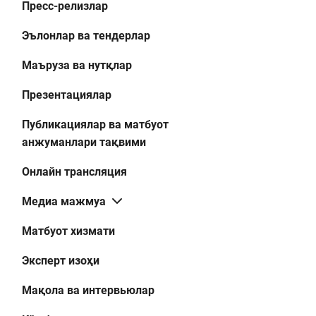
Пресс-релизлар
Эълонлар ва тендерлар
Маъруза ва нутқлар
Презентациялар
Публикациялар ва матбуот
анжуманлари тақвими
Онлайн трансляция
Медиа мажмуа
Матбуот хизмати
Эксперт изоҳи
Мақола ва интервьюлар