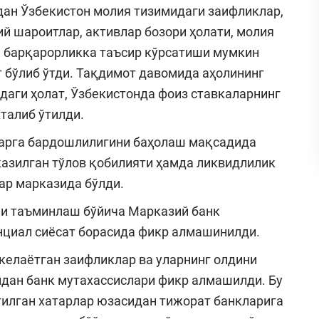
ан Ўзбекистон молия тизимидаги заифликлар,
 шароитлар, активлар бозори ҳолати, молия
й барқарорликка таъсир кўрсатиши мумкин
т бўлиб ўтди. Тақдимот давомида аҳолининг
даги ҳолат, Ўзбекистонда фоиз ставкаларнинг
талиб ўтилди.
арга бардошлилигини баҳолаш мақсадида
казилган тўлов қобилияти ҳамда ликвидлилик
ар марказида бўлди.
и таъминлаш бўйича Марказий банк
нциал сиёсат борасида фикр алмашинилди.
келаётган заифликлар ва уларнинг олдини
дан банк мутахассислари фикр алмашилди. Бу
тилган хатарлар юзасидан тижорат банкларига