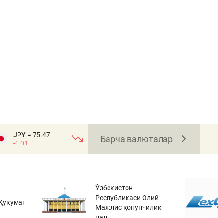
JPY
= 75.47
Барча валюталар
-0.01
Ўзбекистон
Республикаси Олий
Ҳукумат
Мажлис қонунчилик
пал...