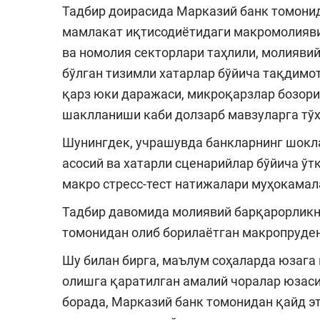
Тадбир доирасида Марказий банк томонид
мамлакат иқтисодиётидаги макромолиявий
ва номолия секторлари таҳлили, молияви
бўлган тизимли хатарлар бўйича тақдимо
қарз юки даражаси, микроқарзлар бозори
шаклланиши каби долзарб мавзуларга тўх
Шунингдек, учрашувда банкларнинг шокл
асосий ва хатарли сценарийлар бўйича ўт
макро стресс-тест натижалари муҳокамал
Тадбир давомида молиявий барқарорликн
томонидан олиб борилаётган макропруде
Шу билан бирга, маълум соҳаларда юзага 
олишга қаратилган амалий чоралар юзаси
борада, Марказий банк томонидан қайд э