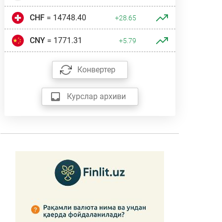
CHF
= 14748.40
+28.65
CNY
= 1771.31
+5.79
Конвертер
Курслар архиви