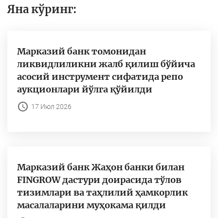
Яна кўринг:
Марказий банк томонидан
ликвидлиликни жалб қилиш бўйича
асосий инструмент сифатида репо
аукционлари йўлга қўйилди
17 Июл 2026
Марказий банк Жаҳон банки билан
FINGROW дастури доирасида тўлов
тизимлари ва таҳлилий ҳамкорлик
масалаларини муҳокама қилди