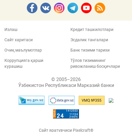
Излаш
Кредит ташкилотлари
Сайт харитаси
Эсдалик тангалари
Очиқ маълумотлар
Банк тизими тарихи
Коррупцияга қарши
Тўлов тизимининг
курашиш
ривожланиш босқичлари
© 2005–2026
Ўзбекистон Республикаси Марказий банки
Сайт яратувчиси Pixelcraft®