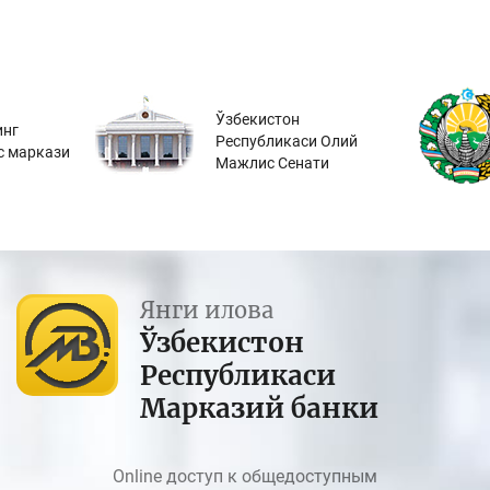
Ўзбекистон
инг
Республикаси Олий
с маркази
Мажлис Сенати
Янги илова
Ўзбекистон
Республикаси
Марказий банки
Online доступ к общедоступным