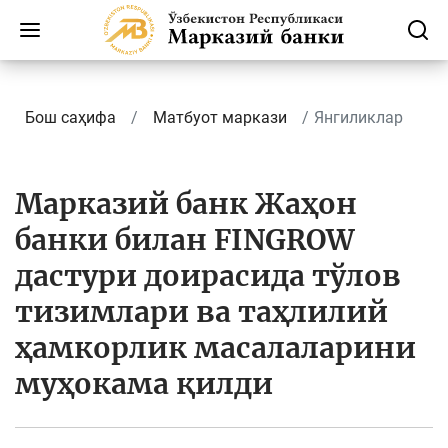
Бош саҳифа
Матбуот маркази
Янгиликлар
Марказий банк Жаҳон
банки билан FINGROW
дастури доирасида тўлов
тизимлари ва таҳлилий
ҳамкорлик масалаларини
муҳокама қилди