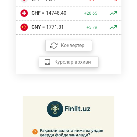
CHF
= 14748.40
+28.65
CNY
= 1771.31
+5.79
Конвертер
Курслар архиви