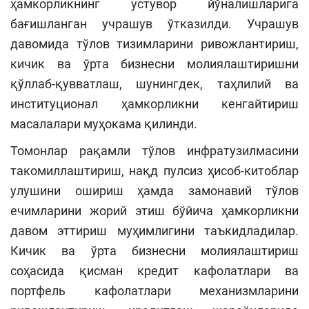
ҳамкорликнинг устувор йўналишларига
бағишланган учрашув ўтказилди. Учрашув
давомида тўлов тизимларини ривожлантириш,
кичик ва ўрта бизнесни молиялаштиришни
қўллаб-қувватлаш, шунингдек, таҳлилий ва
институционал ҳамкорликни кенгайтириш
масалалари муҳокама қилинди.
Томонлар рақамли тўлов инфратузилмасини
такомиллаштириш, нақд пулсиз ҳисоб-китоблар
улушини ошириш ҳамда замонавий тўлов
ечимларини жорий этиш бўйича ҳамкорликни
давом эттириш муҳимлигини таъкидладилар.
Кичик ва ўрта бизнесни молиялаштириш
соҳасида қисман кредит кафолатлари ва
портфель кафолатлари механизмларини