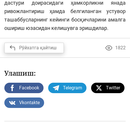
дастури доирасидаги ҳамкорликни янада
ривожлантириш ҳамда белгиланган устувор
ташаббусларнинг кейинги босқичларини амалга
ошириш юзасидан келишувга эришдилар.
Рўйхатга қайтиш
1822
Улашиш:
Facebook
Telegram
Twitter
Vkontakte