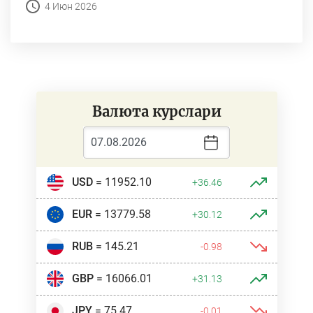
4 Июн 2026
Валюта курслари
USD
= 11952.10
+36.46
EUR
= 13779.58
+30.12
RUB
= 145.21
-0.98
GBP
= 16066.01
+31.13
JPY
= 75.47
-0.01