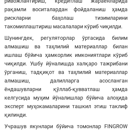
ривожлантириш, кредитлаш жараёнларида
рақамли воситалардан фойдаланиш ҳамда
рискларни баҳолаш тизимларини
такомиллаштириш масалалари кўриб чиқилди.
Шунингдек, регуляторлар ўртасида билим
алмашиш ва таҳлилий материаллар билан
ишлаш бўйича ҳамкорлик имкониятлари кўриб
чиқилди. Ушбу йўналишда халқаро тажрибани
ўрганиш, тадқиқот ва таҳлилий материаллар
алмашиш, далилларга асосланган
ёндашувларни қўллаб-қувватлаш ҳамда
келгусида муҳим йўналишлар бўйича алоҳида
эксперт муҳокамаларини ташкил этиш таклиф
қилинди.
Учрашув якунлари бўйича томонлар FINGROW