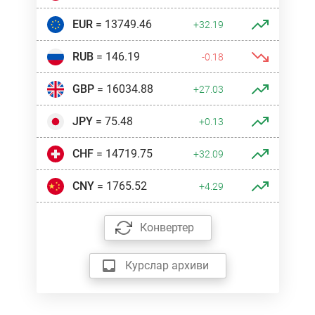
EUR
= 13749.46
+32.19
RUB
= 146.19
-0.18
GBP
= 16034.88
+27.03
JPY
= 75.48
+0.13
CHF
= 14719.75
+32.09
CNY
= 1765.52
+4.29
Конвертер
Курслар архиви