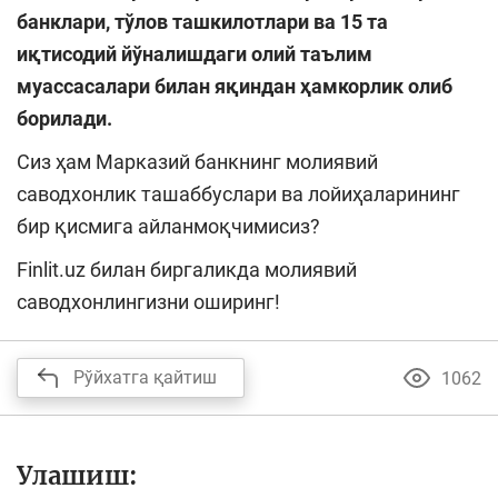
банклари, тўлов ташкилотлари ва 15 та
иқтисодий йўналишдаги олий таълим
муассасалари билан яқиндан ҳамкорлик олиб
борилади.
Сиз ҳам Марказий банкнинг молиявий
саводхонлик ташаббуслари ва лойиҳаларининг
бир қисмига айланмоқчимисиз?
Finlit.uz билан биргаликда молиявий
саводхонлингизни оширинг!
Рўйхатга қайтиш
1062
Улашиш: