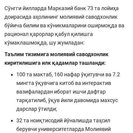
Сўнгги йилларда Марказий банк 73 та лойиҳа
доирасида аҳолининг молиявий саводхонлик
бўйича билим ва кўникмаларини оширмоқда ва
рационал қарорлар қабул қилишга
кўмаклашмоқда, шу жумладан:
Таълим тизимига молиявий саводхонлик
киритилишига илк қадамлар ташланди:
100 та мактаб, 160 нафар ўқитувчи ва 7.2
мингта ўқувчига китоб ва интерактив
вазифалардан иборат ишчи дафтар
тарқатилиб, ўқув йили давомида махсус
дарслар ўтилди;
32 та ноиқтисодий йўналишда таҳсил
берувчи университетларда Молиявий