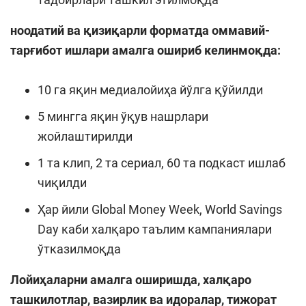
ноодатий ва қизиқарли форматда оммавий-
тарғибот ишлари амалга ошириб келинмоқда:
10 га яқин медиалойиҳа йўлга қўйилди
5 мингга яқин ўқув нашрлари
жойлаштирилди
1 та клип, 2 та сериал, 60 та подкаст ишлаб
чиқилди
Ҳар йили Global Money Week, World Savings
Day каби халқаро таълим кампаниялари
ўтказилмоқда
Лойиҳаларни амалга оширишда, халқаро
ташкилотлар, вазирлик ва идоралар, тижорат