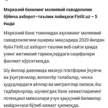
Марказий банкнинг молиявий саводхонлик
бўйича ахборот–таълим лойиҳаси Finlit.uz – 5
ёшда
Марказий банк томонидан аҳолининг молиявий
саводхонлигини ошириш мақсадида 2020 йилдан
буён Finlit.uz ахборот-таълим веб-сайти ҳамда
унинг ижтимоий тармоқлардаги саҳифалари
фаолият кўрсатмоқда.
Шу йиллар давомида мазкур платформа ўқувчи
ва ўқитувчилар, волонтёр талабалар, чекка
ҳудудлардаги аёллар ва мигрантлар оиласи, ёш
тадбиркорлар, шунингдек банк хизматларининг
потенциал мижозлари учун ҳаққоний билимлар
майдончаси бўлиб хизмат қилмоқда.