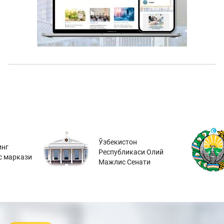
Ўзбекистон
инг
Республикаси Олий
с маркази
Мажлис Сенати