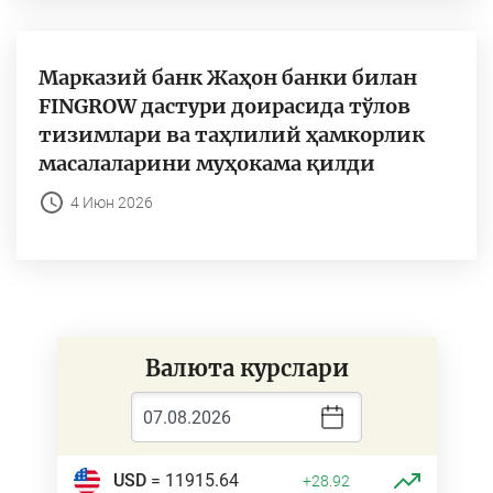
Марказий банк Жаҳон банки билан
FINGROW дастури доирасида тўлов
тизимлари ва таҳлилий ҳамкорлик
масалаларини муҳокама қилди
4 Июн 2026
Валюта курслари
USD
= 11915.64
+28.92