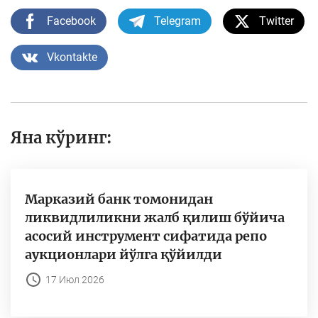
Facebook
Telegram
Twitter
Vkontakte
Яна кўринг:
Марказий банк томонидан
ликвидлиликни жалб қилиш бўйича
асосий инструмент сифатида репо
аукционлари йўлга қўйилди
17 Июл 2026