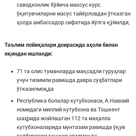
саводхонлик бўйича махсус курс
ўқитувчиларни масус тайёрловдан ўтказган
ҳолда амбассадор сифатида йўлга қўйилди;
Таълим лойиҳалари доирасида аҳоли билан
яқиндан ишланди:
71 та олис туманларда мақсадли гуруҳлар
учун тизимли равишда давра суҳбатлари
ўтказилмоқда
Республика болалар кутубхонаси, А.Навоий
номидаги миллий кутубхона ва Тошкент
шаҳрида жойлашган 112 та маҳалла
кутубхоналарида мунтазам равишда ўқув
тадбирлари ташкил этилмоқда