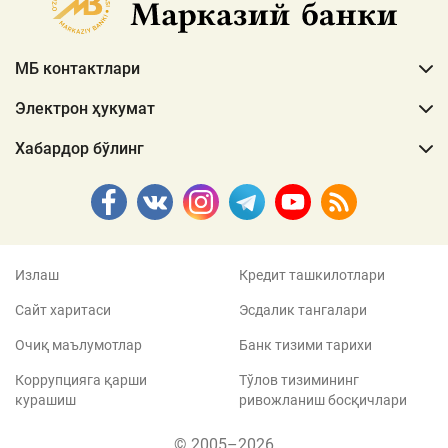
МБ контактлари
Электрон ҳукумат
Хабардор бўлинг
Излаш
Кредит ташкилотлари
Сайт харитаси
Эсдалик тангалари
Очиқ маълумотлар
Банк тизими тарихи
Коррупцияга қарши
Тўлов тизимининг
курашиш
ривожланиш босқичлари
© 2005–2026