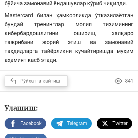
бўйича замонавий ёндашувлар кўриб чиқилди.
Mastercard билан ҳамкорликда ўтказилаётган
бундай тренинглар молия тизимининг
кибербардошлигини ошириш, халқаро
тажрибани жорий этиш ва замонавий
таҳдидларга тайёрликни кучайтиришда муҳим
аҳамият касб этади.
Рўйхатга қайтиш
841
Улашиш:
Facebook
Telegram
Twitter