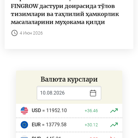
FINGROW дастури доирасида тўлов
тизимлари ва таҳлилий ҳамкорлик
масалаларини муҳокама қилди
4 Июн 2026
Валюта курслари
USD
= 11952.10
+36.46
EUR
= 13779.58
+30.12