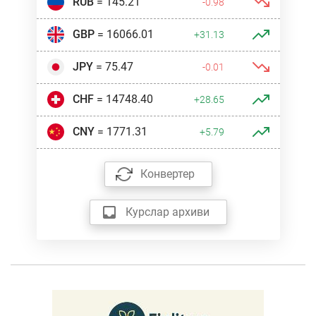
RUB
= 145.21
-0.98
GBP
= 16066.01
+31.13
JPY
= 75.47
-0.01
CHF
= 14748.40
+28.65
CNY
= 1771.31
+5.79
Конвертер
Курслар архиви