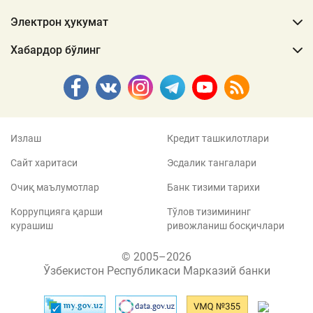
Электрон ҳукумат
Хабардор бўлинг
Излаш
Кредит ташкилотлари
Сайт харитаси
Эсдалик тангалари
Очиқ маълумотлар
Банк тизими тарихи
Коррупцияга қарши
Тўлов тизимининг
курашиш
ривожланиш босқичлари
© 2005–2026
Ўзбекистон Республикаси Марказий банки