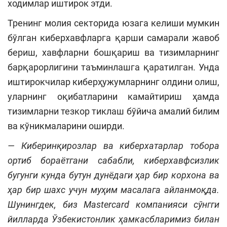
ходимлар иштирок этди.
Тренинг молия секторида юзага келиши мумкин
бўлган киберхавфларга қарши самарали жавоб
бериш, хавфларни бошқариш ва тизимларнинг
барқарорлигини таъминлашга қаратилган. Унда
иштирокчилар киберҳужумларнинг олдини олиш,
уларнинг оқибатларини камайтириш ҳамда
тизимларни тезкор тиклаш бўйича амалий билим
ва кўникмаларини оширди.
— Киберинқирозлар ва киберхатарлар тобора
ортиб бораётгани сабабли, киберхавфсизлик
бугунги кунда бутун дунёдаги ҳар бир корхона ва
ҳар бир шахс учун муҳим масалага айланмоқда.
Шунингдек, биз Mastercard компанияси сўнгги
йилларда Ўзбекистонлик ҳамкасбларимиз билан