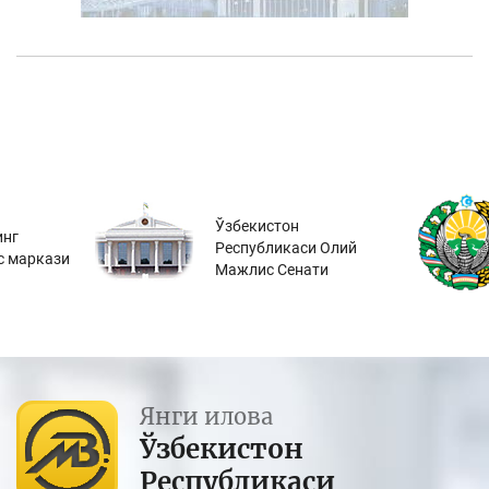
Ўзбекистон
инг
Республикаси Олий
с маркази
Мажлис Сенати
Янги илова
Ўзбекистон
Республикаси