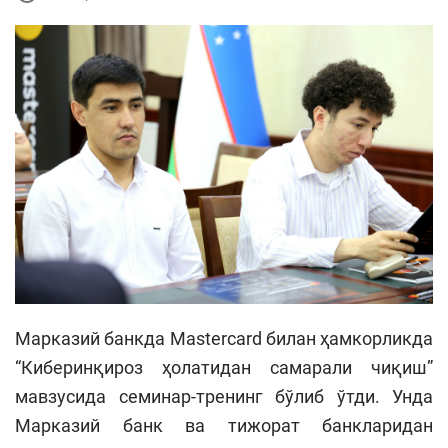
Марказий банкда Mastercard билан ҳамкорликда
“Киберинқироз ҳолатидан самарали чиқиш”
мавзусида семинар-тренинг бўлиб ўтди. Унда
Марказий банк ва тижорат банкларидан