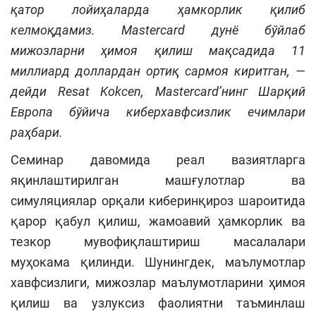
қатор лойиҳаларда ҳамкорлик қилиб
келмоқдамиз. Mastercard дунё бўйлаб
мижозларни ҳимоя қилиш мақсадида 11
миллиард доллардан ортиқ сармоя киритган, —
дейди Resat Kokcen, Mastercard’нинг Шарқий
Европа бўйича киберхавфсизлик ечимлари
раҳбари.
Семинар давомида реал вазиятларга
яқинлаштирилган машғулотлар ва
симуляциялар орқали киберинқироз шароитида
қарор қабул қилиш, жамоавий ҳамкорлик ва
тезкор мувофиқлаштириш масалалари
муҳокама қилинди. Шунингдек, маълумотлар
хавфсизлиги, мижозлар маълумотларини ҳимоя
қилиш ва узлуксиз фаолиятни таъминлаш