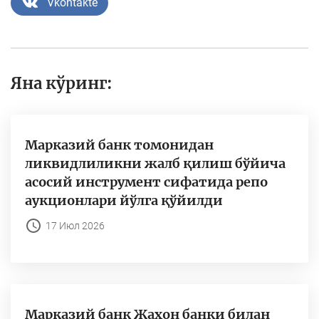
Vkontakte
Яна кўринг:
Марказий банк томонидан
ликвидлиликни жалб қилиш бўйича
асосий инструмент сифатида репо
аукционлари йўлга қўйилди
17 Июл 2026
Марказий банк Жаҳон банки билан