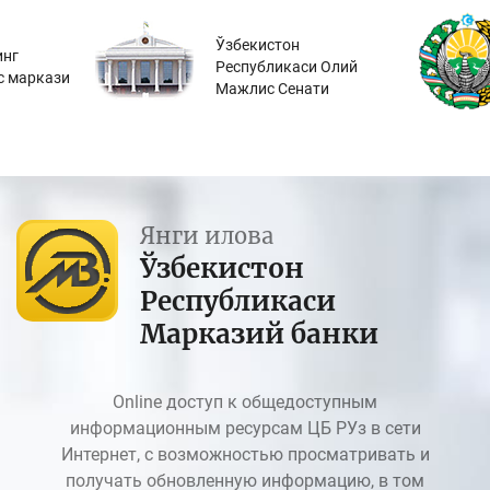
Ўзбекистон
инг
Республикаси Олий
с маркази
Мажлис Сенати
Янги илова
Ўзбекистон
Республикаси
Марказий банки
Online доступ к общедоступным
информационным ресурсам ЦБ РУз в сети
Интернет, с возможностью просматривать и
получать обновленную информацию, в том