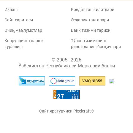
Излаш
Кредит ташкилотлари
Сайт харитаси
Эсдалик тангалари
Очиқ маълумотлар
Банк тизими тарихи
Коррупцияга қарши
Тўлов тизимининг
курашиш
ривожланиш босқичлари
© 2005–2026
Ўзбекистон Республикаси Марказий банки
Сайт яратувчиси Pixelcraft®