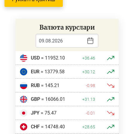
Валюта курслари
USD
= 11952.10
+36.46
EUR
= 13779.58
+30.12
RUB
= 145.21
-0.98
GBP
= 16066.01
+31.13
JPY
= 75.47
-0.01
CHF
= 14748.40
+28.65