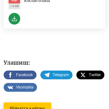
Юклаб олиш
PDF
1.5 MB
Улашиш:
Facebook
Telegram
Twitter
Vkontakte
Рўйхатга қайтиш