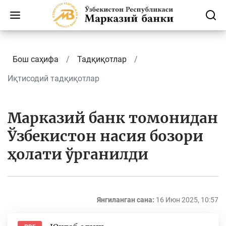
Бош саҳифа
Тадқиқотлар
Иқтисодий тадқиқотлар
Марказий банк томонидан
Ўзбекистон насия бозори
ҳолати ўрганилди
Янгиланган сана:
16 Июн 2025, 10:57