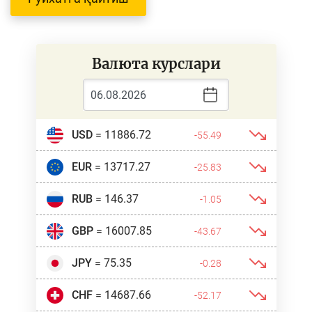
Валюта курслари
USD
= 11886.72
-55.49
EUR
= 13717.27
-25.83
RUB
= 146.37
-1.05
GBP
= 16007.85
-43.67
JPY
= 75.35
-0.28
CHF
= 14687.66
-52.17