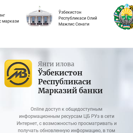
Ўзбекистон
инг
Республикаси Олий
с маркази
Мажлис Сенати
Янги илова
Ўзбекистон
Республикаси
Марказий банки
Online доступ к общедоступным
информационным ресурсам ЦБ РУз в сети
Интернет, с возможностью просматривать и
получать обновленную информацию, в том