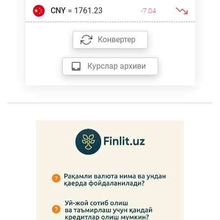
CNY
= 1761.23
-7.04
Конвертер
Курслар архиви