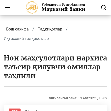
Бош саҳифа
Тадқиқотлар
Иқтисодий тадқиқотлар
Нон маҳсулотлари нархига
таъсир қилувчи омиллар
таҳлили
Янгиланган сана:
13 Авг 2025, 15:09