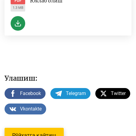
Юклаб олиш
PDF
1.3 MB
Улашиш:
Facebook
Telegram
Twitter
Vkontakte
Рўйхатга қайтиш