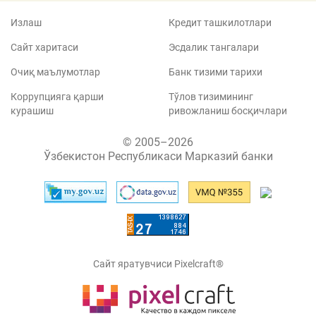
Излаш
Кредит ташкилотлари
Сайт харитаси
Эсдалик тангалари
Очиқ маълумотлар
Банк тизими тарихи
Коррупцияга қарши
Тўлов тизимининг
курашиш
ривожланиш босқичлари
© 2005–2026
Ўзбекистон Республикаси Марказий банки
Сайт яратувчиси Pixelcraft®