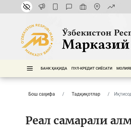
БАНК ҲАҚИДА
ПУЛ-КРЕДИТ СИЁСАТИ
МОЛИЯ
Бош саҳифа
Тадқиқотлар
Иқтисо
Реал самарали ал