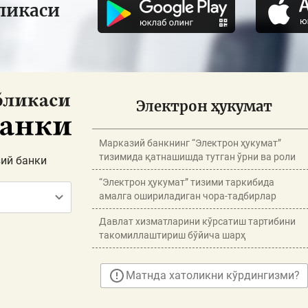
ликаси
Электрон ҳукумат
Марказий банкнинг “Электрон ҳукумат”
тизимида қатнашишда тутган ўрни ва роли
ий банки
“Электрон ҳукумат” тизими таркибида
амалга ошириладиган чора-тадбирлар
Давлат хизматларини кўрсатиш тартибини
такомиллаштириш бўйича шарҳ
Матнда хатоликни кўрдингизми?