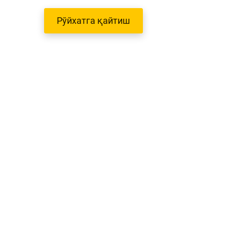
Рўйхатга қайтиш