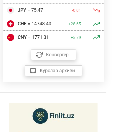
JPY
= 75.47
-0.01
CHF
= 14748.40
+28.65
CNY
= 1771.31
+5.79
Конвертер
Курслар архиви