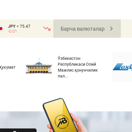
JPY
= 75.47
Барча валюталар
-0.01
Ўзбекистон
Республикаси Олий
Ҳукумат
Мажлис қонунчилик
пал...