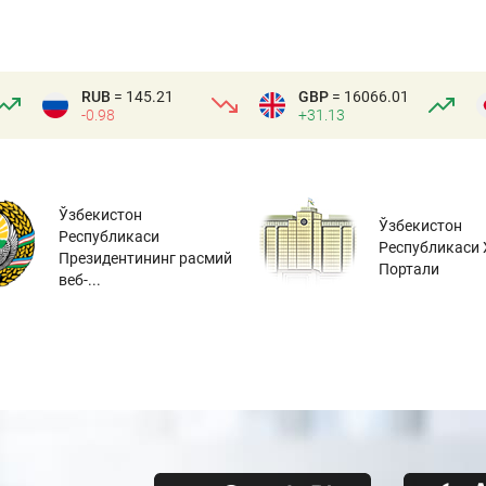
RUB
= 145.21
GBP
= 16066.01
-0.98
+31.13
Ўзбекистон
Ўзбекистон
Республикаси
Республикаси 
Президентининг расмий
Портали
веб-...