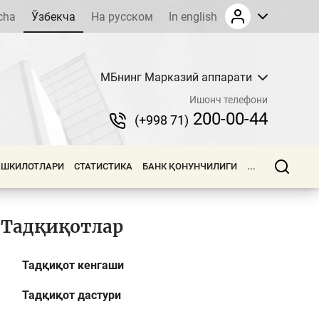
cha
Ўзбекча
На русском
In english
МБнинг Марказий аппарати
Ишонч телефони
200-00-44
(+998 71)
АШКИЛОТЛАРИ
СТАТИСТИКА
БАНК ҚОНУНЧИЛИГИ
...
Тадқиқотлар
Тадқиқот кенгаши
Тадқиқот дастури