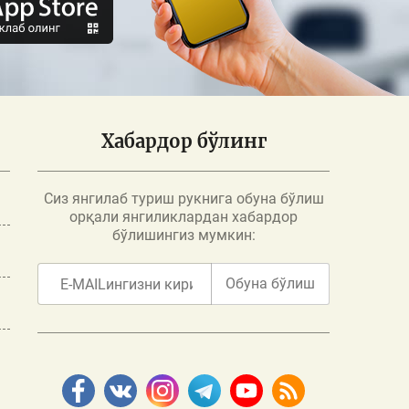
Хабардор бўлинг
Сиз янгилаб туриш рукнига обуна бўлиш
орқали янгиликлардан хабардор
бўлишингиз мумкин:
Обуна бўлиш