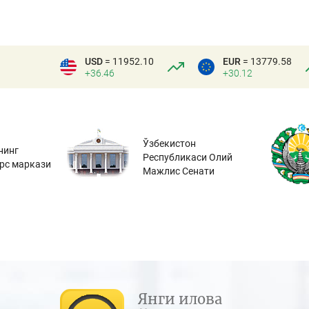
USD
= 11952.10
EUR
= 13779.58
+36.46
+30.12
Ўзбекистон
нинг
Республикаси Олий
урс маркази
Мажлис Сенати
Янги илова